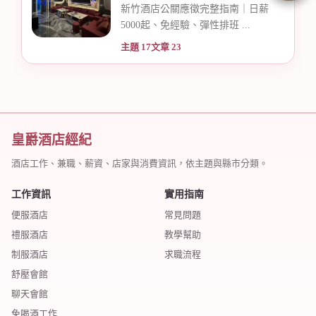
選
新竹酒店公關應徵完整指南｜日薪
店
5000起、免經驗、彈性排班 ...
主題 17
文章 23
皇爵酒店經紀
經
酒店工作、兼職、薪資、店家與消費資訊，依主題與縣市分類。
工作資訊
實用指南
便服酒店
常見問題
禮服酒店
教學幫助
制服酒店
求職流程
舒壓會館
聊天會館
紀
免喝酒工作