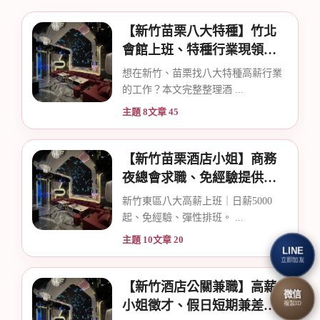
【新竹苗栗八大特種】竹北
會館上班、特種行業現領職
爵
缺
想在新竹、苗栗找八大特種高薪行業
的工作？本文完整整理酒 ...
主題 8
文章 45
【新竹苗栗酒店小姐】商務
夜總會求職、免經驗提供宿
舍
酒
新竹東區八大高薪上班｜日薪5000
起、免經驗、彈性排班。 ...
主題 10
文章 20
LINE
立即加友
【新竹酒店公關兼職】高薪
微信
小姐徵才、假日短期兼差首
複製ID