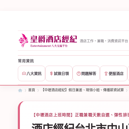
酒店工作・兼職・消費資訊平台
常用資訊
八大資訊
試做日領
問題解答
便服酒店
首頁
【中壢酒店經紀】假日兼差、現領小姐、傳播薪資試算
皇
»
【中壢酒店上班時間】正職兼職天數自選、彈性排班
›
›