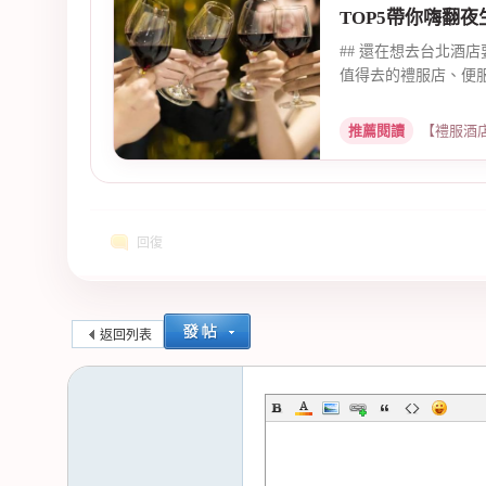
TOP5帶你嗨翻夜
## 還在想去台北酒
值得去的禮服店、便服
推薦閱讀
【禮服酒店消費攻
回復
返回列表