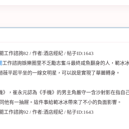
關
工作諮詢娛樂圈里不乏勵志奮斗最終咸魚翻身的人，範冰
趙薇平起平坐的一線女明星，可以說是實現了華麗轉身。
機》，崔永元認為《手機》的男主角嚴守一含沙射影在指自
合同他有一抽屜。這件事給範冰冰帶來了不小的負面影響。