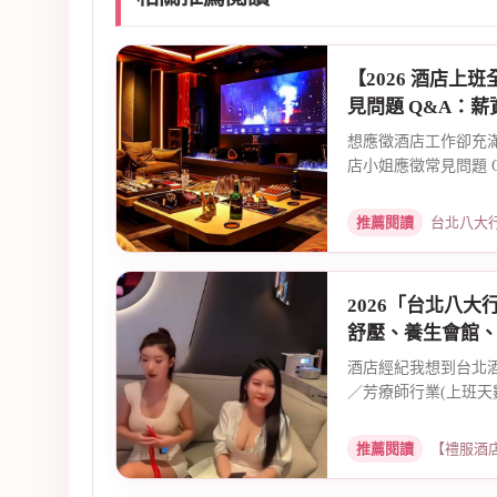
【2026 酒店上
見問題 Q&A：
想應徵酒店工作卻充滿疑
店小姐應徵常見問題 Q
推薦閱讀
台北八大行業兼職
2026「台北八
舒壓、養生會館
酒店經紀我想到台北
／芳療師行業(上班天數
推薦閱讀
【禮服酒店消費攻