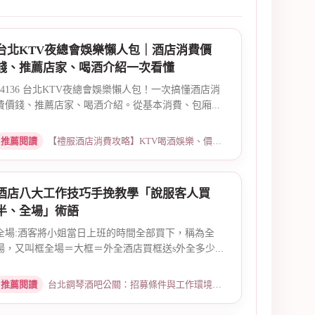
台北KTV夜總會娛樂懶人包｜酒店消費價
錢、推薦店家、喝酒介紹一次看懂
14136 台北KTV夜總會娛樂懶人包！一次搞懂酒店消
費價錢、推薦店家、喝酒介紹。從基本消費、包廂...
推薦閱讀
【禮服酒店消費攻略】KTV喝酒娛樂、價格試算 · 2026-03-16
酒店八大工作技巧手挽教學「說服客人買
半、全場」術語
全場:酒客將小姐當日上班的時間全部買下，稱為全
場，又叫框全場＝大框＝外全酒店買框送s外全多少...
推薦閱讀
台北鋼琴酒吧公關：招募條件與工作環境介紹 · 2026-03-26