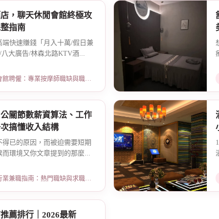
酒店，聊天休閒會館終極攻
完整指南
高端快速賺錢「月入十萬/假日兼
八大廣告/林森北路KTV酒...
：專業按摩師職缺與職涯規劃 · 2026-01-07
？公關節數薪資算法、工作
一次搞懂收入結構
不得已的原因，而被迫需要短期
而環境又你文章提到的那麼...
指南：熱門職缺與求職須知 · 2026-02-13
推薦排行｜2026最新