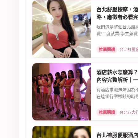
台北舒壓按摩，
略，應徵者必看
我們這是整個台北最
職/二度就業/學生兼職/
推薦閱讀
台北舒壓會館聘僱
酒店薪水怎麼算
內容完整解析｜
有酒店求職妹妹因為
在這個行業賺錢的時候
推薦閱讀
台北八大行業兼職
台北禮服便服酒店