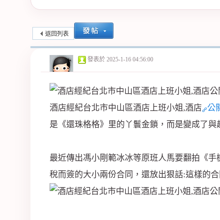
紀
返回列表
發表於
2025-1-16 04:56:00
酒店經紀台北市中山區酒店上班小姐,酒店
公
是《還珠格格》里的丫鬟金鎖，而是變成了與
公
最近傳出馮小剛範冰冰等原班人馬要翻拍《手
稅而簽的大小兩份合同，還放出狠話:這樣的