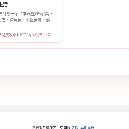
生活
店要訂哪一家？本篇整理5家真正
店，從氣氛、小姐素質、消...
略】KTV喝酒娛樂、價格試算 · 2026-05-08
您需要登錄後才可以回帖
登錄
|
立即註冊