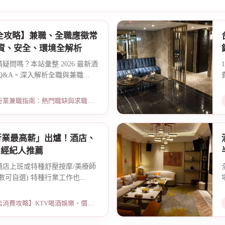
班全攻略】兼職、全職應徵常
薪資、安全、環境全解析
問嗎？本站彙整 2026 最新酒
&A。深入解析全職與兼職...
指南：熱門職缺與求職須知 · 2026-03-09
大行業最高薪」出爐！酒店、
、經紀人推薦
酒店上班或特種舒壓按摩/美療師
可自選) 特種行業工作也...
略】KTV喝酒娛樂、價格試算 · 2026-01-15