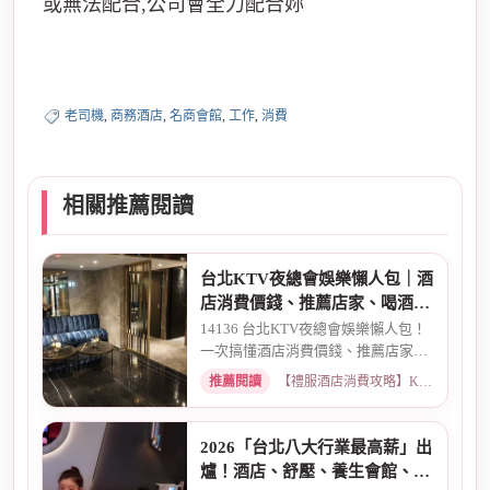
或無法配合,公司會全力配合妳
老司機
,
商務酒店
,
名商會館
,
工作
,
消費
相關推薦閱讀
台北KTV夜總會娛樂懶人包｜酒
店消費價錢、推薦店家、喝酒介
紹一次看懂
14136 台北KTV夜總會娛樂懶人包！
一次搞懂酒店消費價錢、推薦店家、
喝酒介紹。從基本消費、包廂...
推薦閱讀
【禮服酒店消費攻略】KTV喝酒娛樂、價格試算 · 2026-03-16
2026「台北八大行業最高薪」出
爐！酒店、舒壓、養生會館、經