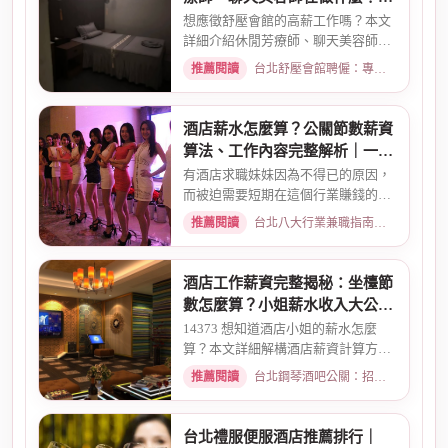
資待遇一次看
想應徵舒壓會館的高薪工作嗎？本文
詳細介紹休閒芳療師、聊天美容師的
真實工作內容、薪資計算方式...
推薦閱讀
台北舒壓會館聘僱：專業按摩師職缺與職涯規劃 · 2026-03-09
酒店薪水怎麼算？公關節數薪資
算法、工作內容完整解析｜一次
搞懂收入結構
有酒店求職妹妹因為不得已的原因，
而被迫需要短期在這個行業賺錢的時
候而環境又你文章提到的那麼...
推薦閱讀
台北八大行業兼職指南：熱門職缺與求職須知 · 2026-02-13
酒店工作薪資完整揭秘：坐檯節
數怎麼算？小姐薪水收入大公開
｜2026最新
14373 想知道酒店小姐的薪水怎麼
算？本文詳細解構酒店薪資計算方
式，從「坐檯節數」的基本概念、...
推薦閱讀
台北鋼琴酒吧公關：招募條件與工作環境介紹 · 2026-03-09
台北禮服便服酒店推薦排行｜