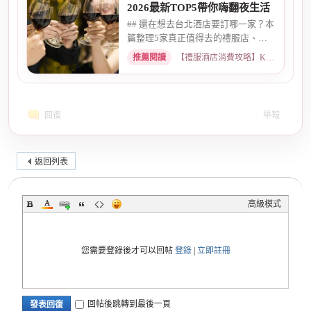
2026最新TOP5帶你嗨翻夜生活
## 還在想去台北酒店要訂哪一家？本
篇整理5家真正值得去的禮服店、便
服店，從氣氛、小姐素質、消...
推薦閱讀
【禮服酒店消費攻略】KTV喝酒娛樂、價格試算 · 2026-05-08
回復
舉報
返回列表
高級模式
您需要登錄後才可以回帖
登錄
|
立即註冊
回帖後跳轉到最後一頁
發表回復