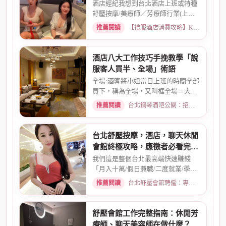
紀人推薦
酒店經紀我想到台北酒店上班或特種
舒壓按摩/美療師／芳療師行業(上班
天數可自選) 特種行業工作也...
推薦閱讀
【禮服酒店消費攻略】KTV喝酒娛樂、價格試算 · 2026-01-15
酒店八大工作技巧手挽教學「說
服客人買半、全場」術語
全場:酒客將小姐當日上班的時間全部
買下，稱為全場，又叫框全場＝大框
＝外全酒店買框送s外全多少...
推薦閱讀
台北鋼琴酒吧公關：招募條件與工作環境介紹 · 2026-03-26
台北舒壓按摩，酒店，聊天休閒
會館終極攻略，應徵者必看完整
指南
我們這是整個台北最高端快速賺錢
「月入十萬/假日兼職/二度就業/學生
兼職/八大廣告/林森北路KTV酒...
推薦閱讀
台北舒壓會館聘僱：專業按摩師職缺與職涯規劃 · 2026-01-07
舒壓會館工作完整指南：休閒芳
療師、聊天美容師在做什麼？薪