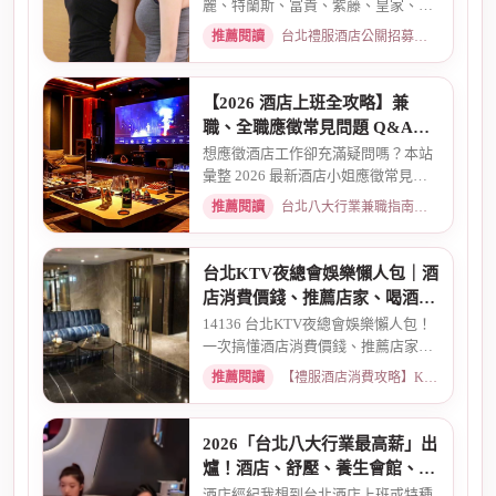
麗、特蘭斯、富貴、紫藤、皇家、金
典、消費喝酒 、金拿督、101會...
推薦閱讀
台北禮服酒店公關招募：兼職工作內容與薪資規範 · 2026-06-04
【2026 酒店上班全攻略】兼
職、全職應徵常見問題 Q&A：
薪資、安全、環境全解析
想應徵酒店工作卻充滿疑問嗎？本站
彙整 2026 最新酒店小姐應徵常見問
題 Q&A。深入解析全職與兼職...
推薦閱讀
台北八大行業兼職指南：熱門職缺與求職須知 · 2026-03-09
台北KTV夜總會娛樂懶人包｜酒
店消費價錢、推薦店家、喝酒介
紹一次看懂
14136 台北KTV夜總會娛樂懶人包！
一次搞懂酒店消費價錢、推薦店家、
喝酒介紹。從基本消費、包廂...
推薦閱讀
【禮服酒店消費攻略】KTV喝酒娛樂、價格試算 · 2026-03-16
2026「台北八大行業最高薪」出
爐！酒店、舒壓、養生會館、經
紀人推薦
酒店經紀我想到台北酒店上班或特種