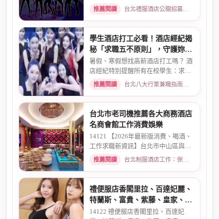
還有兩個機會 一個是單純、...
推薦閱讀
台北禮服酒店公關招募：兼職工作內容與薪資規範 · 2026-01-08
學生酒店打工必看！酒店經紀揭
秘「求職五不原則」，守護妳的
求職安全
暑假、寒假想找高薪酒店打工嗎？ 酒
店經紀特別提醒所有在校學生：求職
時請務必堅守「五不原則」...
推薦閱讀
台北八大行業兼職指南：熱門職缺與求職須知 · 2026-03-09
台北市老司機推薦各大商務酒店
名商會館工作消費娛樂
14121 【2026年最新版消費、喝酒、
工作求職新資訊】台北市中山區與東
區酒店老司機推薦舒壓會館、...
推薦閱讀
台北制服酒店工作：保障現領薪資與職缺總覽 · 2026-04-01
禮便服店香閣里拉、百達妃麗、
特蘭斯、富貴、紫藤、皇家、金
典酒店消費
14122 禮便服店香閣里拉、百達妃