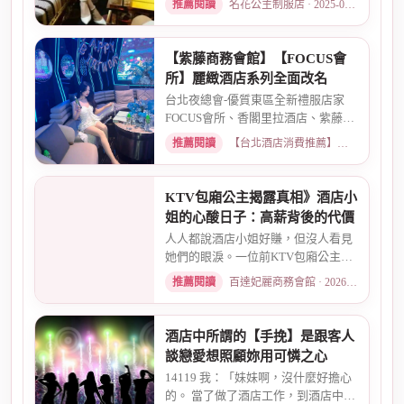
推薦閱讀
名花公主制服店 · 2025-02-01
【紫藤商務會館】【FOCUS會
所】麗緻酒店系列全面改名
台北夜總會-優質東區全新禮服店家
FOCUS會所、香閣里拉酒店、紫藤名
店、酒店幹部就是為了給你更好...
推薦閱讀
【台北酒店消費推薦】各大商務酒店、夜總會試算 · 2026-03-30
KTV包廂公主揭露真相》酒店小
姐的心酸日子：高薪背後的代價
人人都說酒店小姐好賺，但沒人看見
她們的眼淚。一位前KTV包廂公主首
度自曝，從入行初衷、被客人...
推薦閱讀
百達妃麗商務會館 · 2026-05-10
酒店中所謂的【手挽】是跟客人
談戀愛想照顧妳用可憐之心
14119 我：「妹妹啊，沒什麼好擔心
的。 當了做了酒店工作，到酒店中，