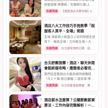
舒壓按摩/美療師／芳療師行業(上班
天數可自選) 特種行業工作也...
推薦閱讀
【禮服酒店消費攻略】KTV喝酒娛樂、價格試算 · 2026-01-15
酒店八大工作技巧手挽教學「說
服客人買半、全場」術語
全場:酒客將小姐當日上班的時間全部
買下，稱為全場，又叫框全場＝大框
＝外全酒店買框送s外全多少...
推薦閱讀
台北鋼琴酒吧公關：招募條件與工作環境介紹 · 2026-03-26
台北舒壓按摩，酒店，聊天休閒
會館終極攻略，應徵者必看完整
指南
我們這是整個台北最高端快速賺錢
「月入十萬/假日兼職/二度就業/學生
兼職/八大廣告/林森北路KTV酒...
推薦閱讀
台北舒壓會館聘僱：專業按摩師職缺與職涯規劃 · 2026-01-07
酒店薪水怎麼算？公關節數薪資
算法、工作內容完整解析｜一次