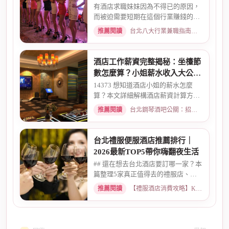
搞懂收入結構
有酒店求職妹妹因為不得已的原因，
而被迫需要短期在這個行業賺錢的時
候而環境又你文章提到的那麼...
推薦閱讀
台北八大行業兼職指南：熱門職缺與求職須知 · 2026-02-13
酒店工作薪資完整揭秘：坐檯節
數怎麼算？小姐薪水收入大公開
｜2026最新
14373 想知道酒店小姐的薪水怎麼
算？本文詳細解構酒店薪資計算方
式，從「坐檯節數」的基本概念、...
推薦閱讀
台北鋼琴酒吧公關：招募條件與工作環境介紹 · 2026-03-09
台北禮服便服酒店推薦排行｜
2026最新TOP5帶你嗨翻夜生活
## 還在想去台北酒店要訂哪一家？本
篇整理5家真正值得去的禮服店、便
服店，從氣氛、小姐素質、消...
推薦閱讀
【禮服酒店消費攻略】KTV喝酒娛樂、價格試算 · 2026-05-08