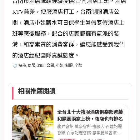
台南市酒店職缺經驗提供:台南酒店上班，酒店
KTV兼差，便服酒店打工，台南制服酒店公
關，酒店小姐薪水可日保學生暑假寒假酒店上
班等應徵服務，配合的店家都擁有氣派的裝
潢，和高素質的消費客群，讓您能感受到我們
的酒店經紀團隊真誠態度。
揭秘, 便服, 酒店, 公關, 小姐, 制服, 辛酸
相關推薦閱讀
全台北十大禮服酒店俱樂部紫藤
和麗園兩家上榜，夜店也有排名
龍昇會館·萬豪會所-禮服店·百達妃麗
會館·百家妃麗會館·忠孝麗緻會館·敦
南麗緻會館·金荷會...