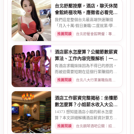
台北舒壓按摩，酒店，聊天休閒
會館終極攻略，應徵者必看完整
指南
我們這是整個台北最高端快速賺錢
「月入十萬/假日兼職/二度就業/學生
兼職/八大廣告/林森北路KTV酒...
推薦閱讀
台北舒壓會館聘僱：專業按摩師職缺與職涯規劃 · 2026-01-07
酒店薪水怎麼算？公關節數薪資
算法、工作內容完整解析｜一次
搞懂收入結構
有酒店求職妹妹因為不得已的原因，
而被迫需要短期在這個行業賺錢的時
候而環境又你文章提到的那麼...
推薦閱讀
台北八大行業兼職指南：熱門職缺與求職須知 · 2026-02-13
酒店工作薪資完整揭秘：坐檯節
數怎麼算？小姐薪水收入大公開
｜2026最新
14373 想知道酒店小姐的薪水怎麼
算？本文詳細解構酒店薪資計算方
式，從「坐檯節數」的基本概念、...
推薦閱讀
台北鋼琴酒吧公關：招募條件與工作環境介紹 · 2026-03-09