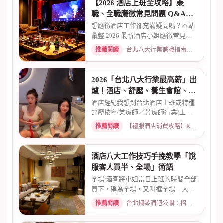
【2026 酒店上班全攻略】兼
職、全職應徵常見問題 Q&A：
薪資、安全、環境全解析
想應徵酒店工作卻充滿疑問嗎？本站
彙整 2026 最新酒店小姐應徵常見問
題 Q&A。深入解析全職與兼職...
推薦閱讀
台北八大行業兼職指南：熱門職缺與求職須知 · 2026-03-09
2026「台北八大行業最高薪」出
爐！酒店、舒壓、養生會館、經
紀人推薦
酒店經紀我想到台北酒店上班或特種
舒壓按摩/美療師／芳療師行業(上班
天數可自選) 特種行業工作也...
推薦閱讀
【禮服酒店消費攻略】KTV喝酒娛樂、價格試算 · 2026-01-15
酒店八大工作技巧手挽教學「說
服客人買半、全場」術語
全場:酒客將小姐當日上班的時間全部
買下，稱為全場，又叫框全場＝大框
＝外全酒店買框送s外全多少...
推薦閱讀
台北鋼琴酒吧公關：招募條件與工作環境介紹 · 2026-03-26