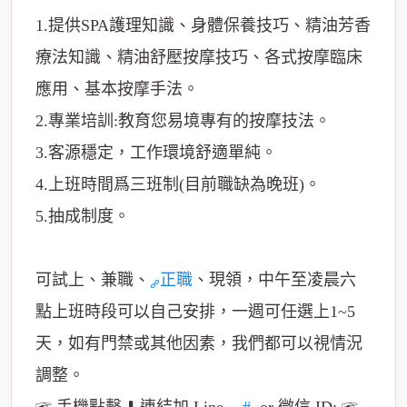
1.提供SPA護理知識、身體保養技巧、精油芳香
療法知識、精油舒壓按摩技巧、各式按摩臨床
應用、基本按摩手法。
2.專業培訓:教育您易境專有的按摩技法。
3.客源穩定，工作環境舒適單純。
4.上班時間爲三班制(目前職缺為晚班)。
5.抽成制度。
可試上、兼職、
正職
、現領，中午至凌晨六
點上班時段可以自己安排，一週可任選上1~5
天，如有門禁或其他因素，我們都可以視情況
調整。
☞ 手機點擊 ⬇️ 連結加 Line
#
or 微信 ID: ☞