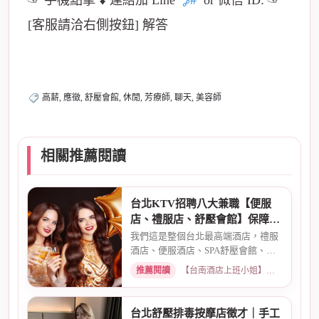
[客服請洽右側按鈕] 解答
高薪, 應徵, 舒壓會館, 休閒, 芳療師, 聊天, 美容師
相關推薦閱讀
台北KTV招聘八大兼職【便服
店、禮服店、舒壓會館】保障日
薪
我們這是整個台北最高端酒店，禮服
酒店、便服酒店、SPA舒壓會館、舞
廳、鋼琴酒吧、六條通日式酒...
推薦閱讀
【台南酒店上班小姐】高檔商務酒店、職缺現領兼職 · 2026-03-26
台北舒壓排毒按摩店徵才｜手工