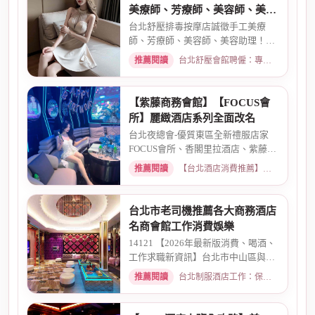
美療師、芳療師、美容師、美容
助理，無經驗可培訓
台北舒壓排毒按摩店誠徵手工美療
師、芳療師、美容師、美容助理！彈
性排班、高薪現領、無經驗可免...
推薦閱讀
台北舒壓會館聘僱：專業按摩師職缺與職涯規劃 · 2026-03-16
【紫藤商務會館】【FOCUS會
所】麗緻酒店系列全面改名
台北夜總會-優質東區全新禮服店家
FOCUS會所、香閣里拉酒店、紫藤名
店、酒店幹部就是為了給你更好...
推薦閱讀
【台北酒店消費推薦】各大商務酒店、夜總會試算 · 2026-03-30
台北市老司機推薦各大商務酒店
名商會館工作消費娛樂
14121 【2026年最新版消費、喝酒、
工作求職新資訊】台北市中山區與東
區酒店老司機推薦舒壓會館、...
推薦閱讀
台北制服酒店工作：保障現領薪資與職缺總覽 · 2026-04-01