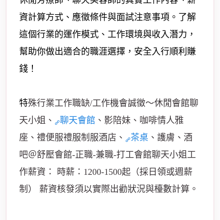
休閒芳療師、聊天美容師的真實工作內容、薪
資計算方式、應徵條件與面試注意事項。了解
這個行業的運作模式、工作環境與收入潛力，
幫助你做出適合的職涯選擇，安全入行順利賺
錢！
特
殊行業工作職缺/工作機會誠徵～休閒會館聊
天小姐、
聊天會館
、影陪妹、咖啡情人雅
座、禮便服禮服制服酒店、
茶桌
、護膚、酒
吧＠舒壓會館-正職-兼職-打工會館聊天小姐工
作薪資： 時薪：1200-1500起（採日領或週薪
制） 薪資核發須以實際出勸狀況與檯數計算。