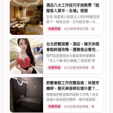
酒店八大工作技巧手挽教學「說
服客人買半、全場」術語
全場:酒客將小姐當日上班的時間全部
買下，稱為全場，又叫框全場＝大框
＝外全酒店買框送s外全多少...
推薦閱讀
台北鋼琴酒吧公關：招募條件與工作環境介紹 · 2026-03-26
台北舒壓按摩，酒店，聊天休閒
會館終極攻略，應徵者必看完整
指南
我們這是整個台北最高端快速賺錢
「月入十萬/假日兼職/二度就業/學生
兼職/八大廣告/林森北路KTV酒...
推薦閱讀
台北舒壓會館聘僱：專業按摩師職缺與職涯規劃 · 2026-01-07
舒壓會館工作完整指南：休閒芳
療師、聊天美容師在做什麼？薪
資待遇一次看
想應徵舒壓會館的高薪工作嗎？本文
詳細介紹休閒芳療師、聊天美容師的
真實工作內容、薪資計算方式...
推薦閱讀
台北舒壓會館聘僱：專業按摩師職缺與職涯規劃 · 2026-03-09