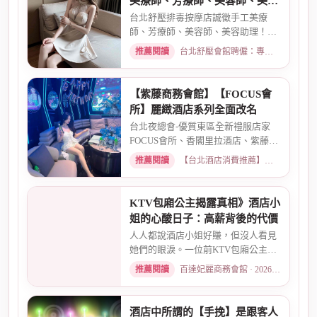
美療師、芳療師、美容師、美容
助理，無經驗可培訓
台北舒壓排毒按摩店誠徵手工美療
師、芳療師、美容師、美容助理！彈
性排班、高薪現領、無經驗可免...
推薦閱讀
台北舒壓會館聘僱：專業按摩師職缺與職涯規劃 · 2026-03-16
【紫藤商務會館】【FOCUS會
所】麗緻酒店系列全面改名
台北夜總會-優質東區全新禮服店家
FOCUS會所、香閣里拉酒店、紫藤名
店、酒店幹部就是為了給你更好...
推薦閱讀
【台北酒店消費推薦】各大商務酒店、夜總會試算 · 2026-03-30
KTV包廂公主揭露真相》酒店小
姐的心酸日子：高薪背後的代價
人人都說酒店小姐好賺，但沒人看見
她們的眼淚。一位前KTV包廂公主首
度自曝，從入行初衷、被客人...
推薦閱讀
百達妃麗商務會館 · 2026-05-10
酒店中所謂的【手挽】是跟客人