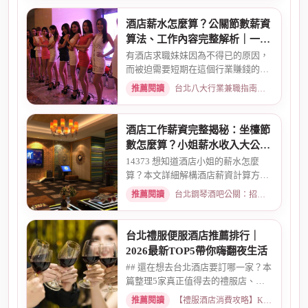
酒店薪水怎麼算？公關節數薪資
算法、工作內容完整解析｜一次
搞懂收入結構
有酒店求職妹妹因為不得已的原因，
而被迫需要短期在這個行業賺錢的時
候而環境又你文章提到的那麼...
推薦閱讀
台北八大行業兼職指南：熱門職缺與求職須知 · 2026-02-13
酒店工作薪資完整揭秘：坐檯節
數怎麼算？小姐薪水收入大公開
｜2026最新
14373 想知道酒店小姐的薪水怎麼
算？本文詳細解構酒店薪資計算方
式，從「坐檯節數」的基本概念、...
推薦閱讀
台北鋼琴酒吧公關：招募條件與工作環境介紹 · 2026-03-09
台北禮服便服酒店推薦排行｜
2026最新TOP5帶你嗨翻夜生活
## 還在想去台北酒店要訂哪一家？本
篇整理5家真正值得去的禮服店、便
服店，從氣氛、小姐素質、消...
推薦閱讀
【禮服酒店消費攻略】KTV喝酒娛樂、價格試算 · 2026-05-08