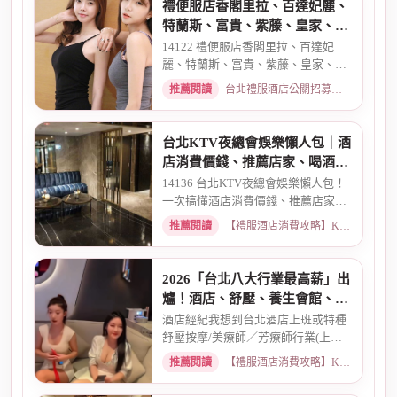
禮便服店香閣里拉、百達妃麗、
特蘭斯、富貴、紫藤、皇家、金
典酒店消費
14122 禮便服店香閣里拉、百達妃
麗、特蘭斯、富貴、紫藤、皇家、金
典、消費喝酒 、金拿督、101會...
推薦閱讀
台北禮服酒店公關招募：兼職工作內容與薪資規範 · 2026-06-04
台北KTV夜總會娛樂懶人包｜酒
店消費價錢、推薦店家、喝酒介
紹一次看懂
14136 台北KTV夜總會娛樂懶人包！
一次搞懂酒店消費價錢、推薦店家、
喝酒介紹。從基本消費、包廂...
推薦閱讀
【禮服酒店消費攻略】KTV喝酒娛樂、價格試算 · 2026-03-16
2026「台北八大行業最高薪」出
爐！酒店、舒壓、養生會館、經
紀人推薦
酒店經紀我想到台北酒店上班或特種
舒壓按摩/美療師／芳療師行業(上班
天數可自選) 特種行業工作也...
推薦閱讀
【禮服酒店消費攻略】KTV喝酒娛樂、價格試算 · 2026-01-15