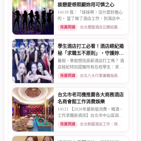
談戀愛想照顧妳用可憐之心
14119 我：「妹妹啊，沒什麼好擔心
的。 當了做了酒店工作，到酒店中，
還有兩個機會 一個是單純、...
推薦閱讀
台北禮服酒店公關招募：兼職工作內容與薪資規範 · 2026-01-08
學生酒店打工必看！酒店經紀揭
秘「求職五不原則」，守護妳的
求職安全
暑假、寒假想找高薪酒店打工嗎？ 酒
店經紀特別提醒所有在校學生：求職
時請務必堅守「五不原則」...
推薦閱讀
台北八大行業兼職指南：熱門職缺與求職須知 · 2026-03-09
台北市老司機推薦各大商務酒店
名商會館工作消費娛樂
14121 【2026年最新版消費、喝酒、
工作求職新資訊】台北市中山區與東
區酒店老司機推薦舒壓會館、...
推薦閱讀
台北制服酒店工作：保障現領薪資與職缺總覽 · 2026-04-01