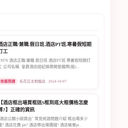
酒店正職/兼職.假日班.酒店PT班.寒暑假短期
打工
13976 酒店正職/兼職.假日班.酒店PT班.寒暑假短期打
工 公司名稱: 皇爵酒店經紀娛樂開發國際(股)...
推薦閱讀
名花公主制服店 · 2024-10-07
【酒店框出場買框送S框到底大框價格怎麼
算?】正確的資訊
"酒店公關小姐買出" 常見術語問題介紹 框出場多少
錢? 酒店花費 ptt? 酒店帶出場價錢? 酒店帳單pt...