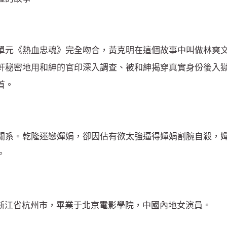
單元《熱血忠魂》完全吻合，黃克明在這個故事中叫做林爽
軒秘密地用和紳的官印深入調查、被和紳揭穿真實身份後入
首。
關系。乾隆迷戀嬋娟，卻因佔有欲太強逼得嬋娟割腕自殺，
。
生于浙江省杭州市，畢業于北京電影學院，中國內地女演員。