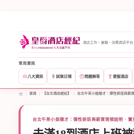
酒店工作・兼職・消費資訊平台
常用資訊
八大資訊
試做日領
問題解答
便服酒店
首頁
【台北酒店經紀】
台北午茶小姐徵才：彈性排班與薪
皇
»
台北午茶小姐徵才：彈性排班與薪資現領說明 · 實
›
›