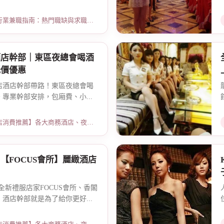
指南：熱門職缺與求職須知 · 2026-06-04
酒店幹部｜東區夜總會喝酒
低價優惠
店酒店幹部帶路！東區夜總會喝
專業幹部安排，包廂費、小...
薦】各大商務酒店、夜總會試算 · 2026-03-15
【FOCUS會所】麗緻酒店
全新禮服店家FOCUS會所、香閣
酒店幹部就是為了給你更好...