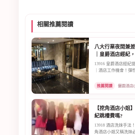
相關推薦閱讀
八大行業夜間兼
｜皇爵酒店經紀
13916 皇爵酒店經
｜酒店工作機會！彈性
推薦閱讀
儷園酒店(統領
【挖角酒店小姐
紀跳槽費嗎?
13918 酒店洗妹手
角酒店小姐又稱洗妹必