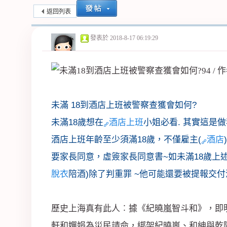
返回列表
紀
發表於
2018-8-17 06:19:29
未滿 18到酒店上班被警察查獲會如何?
未滿18歲想在
酒店上班
小姐必看. 其實這是
公
酒店上班年齡至少須滿18歲，不僅雇主(
酒店
要家長同意，虛簽家長同意書~如未滿18歲上
脫衣
陪酒)除了判重罪 ~他可能還要被提報交付
歷史上海真有此人︰據《紀曉嵐智斗和》，
軒和嬋娟為災民請命，綁架紀曉嵐、和紳與乾