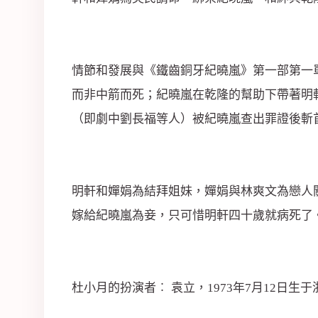
司
情節和發展與《鐵齒銅牙紀曉嵐》第一部第一
而非中箭而死；紀曉嵐在乾隆的幫助下帶著明
（即劇中劉長福等人）被紀曉嵐查出罪證後斬
明軒和嬋娟為結拜姐妹，嬋娟與林爽文為戀人
嫁給紀曉嵐為妾，只可惜明軒四十歲就病死了
杜小月的扮演者︰ 袁立，1973年7月12日