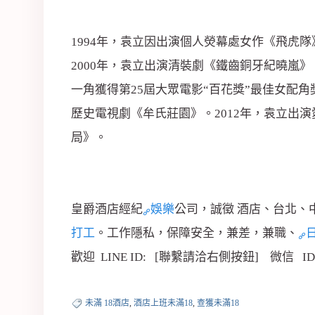
1994年，袁立因出演個人熒幕處女作《飛虎隊
2000年，袁立出演清裝劇《鐵齒銅牙紀曉嵐》
一角獲得第25屆大眾電影“百花獎”最佳女配角
歷史電視劇《牟氏莊園》。2012年，袁立出
局》。
皇爵酒店經紀
娛樂
公司，誠徵 酒店、台北、
打工
。工作隱私，保障安全，兼差，兼職、
歡迎 LINE ID: [聯繫請洽右側按鈕] 微信 I
未滿 18酒店
,
酒店上班未滿18
,
查獲未滿18