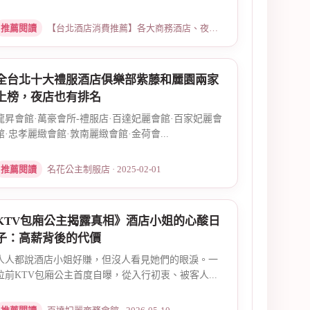
推薦閱讀
【台北酒店消費推薦】各大商務酒店、夜總會試算 · 2026-03-14
全台北十大禮服酒店俱樂部紫藤和麗園兩家
上榜，夜店也有排名
龍昇會館·萬豪會所-禮服店·百達妃麗會館·百家妃麗會
館·忠孝麗緻會館·敦南麗緻會館·金荷會...
推薦閱讀
名花公主制服店 · 2025-02-01
KTV包廂公主揭露真相》酒店小姐的心酸日
子：高薪背後的代價
人人都說酒店小姐好賺，但沒人看見她們的眼淚。一
位前KTV包廂公主首度自曝，從入行初衷、被客人...