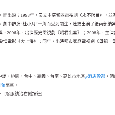
》而出道；1998年，袁立主演警匪電視劇《永不瞑目》，並
，劇中飾演“杜小月”一角而受到關注，連續出演了後兩部續集
獎。2006年，出演歷史電視劇《昭君出塞》 ；2008年，主
演愛情電影《大上海》；同年，出演都市家庭電視劇《母親，母
中壢、桃園、台中、嘉義、台南、高雄市地區
酒店幹部
，酒
日領
高薪。
D: [客服請洽右側按鈕]