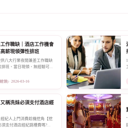
差工作職缺｜酒店工作機會
，高薪現領彈性排班
紀提供八大行業夜間兼差工作職缺
排班、當日現領、無經驗可...
) · 2026-03-16
】又稱洗妹必須支付酒店經
法！經紀人上門消費趁機挖角【挖
須支付酒店經紀跳槽費嗎?...