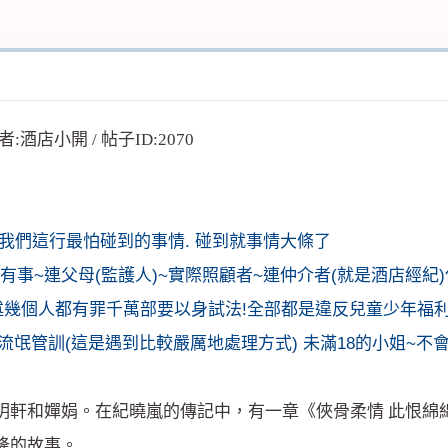
做我們這行最怕碰到的事情. 碰到就事情大條了
)有事~連父母(監護人)~實際照顧者~連仲介者(就是酒店經紀
述幾個人都有罪千萬部要以身試法!全部都是違反兒童少年福
流氓管訓(這是遇到比較嚴厲地處理方式) 未滿18的小姐~
即明軒和嬋娟。在紀曉嵐的傳記中，有一章《俠骨柔情 此恨
隆的故事。