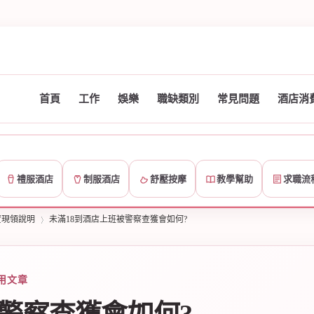
首頁
工作
娛樂
職缺類別
常見問題
酒店消
禮服酒店
制服酒店
舒壓按摩
教學幫助
求職流
資現領說明
未滿18到酒店上班被警察查獲會如何?
用文章
›