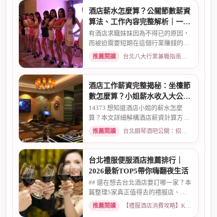
酒店薪水怎麼算？公關節數薪資
算法、工作內容完整解析｜一次
搞懂收入結構
有酒店求職妹妹因為不得已的原因，
而被迫需要短期在這個行業賺錢的時
候而環境又你文章提到的那麼...
推薦閱讀
台北八大行業兼職指南：熱門職缺與求職須知 · 2026-02-13
酒店工作薪資完整揭秘：坐檯節
數怎麼算？小姐薪水收入大公開
｜2026最新
14373 想知道酒店小姐的薪水怎麼
算？本文詳細解構酒店薪資計算方
式，從「坐檯節數」的基本概念、...
推薦閱讀
台北鋼琴酒吧公關：招募條件與工作環境介紹 · 2026-03-09
台北禮服便服酒店推薦排行｜
2026最新TOP5帶你嗨翻夜生活
## 還在想去台北酒店要訂哪一家？本
篇整理5家真正值得去的禮服店、便
服店，從氣氛、小姐素質、消...
推薦閱讀
【禮服酒店消費攻略】KTV喝酒娛樂、價格試算 · 2026-05-08