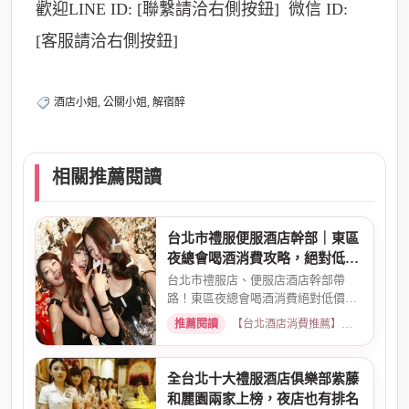
歡迎LINE ID: [聯繫請洽右側按鈕] 微信 ID:
[客服請洽右側按鈕]
酒店小姐, 公關小姐, 解宿醉
相關推薦閱讀
台北市禮服便服酒店幹部｜東區
夜總會喝酒消費攻略，絕對低價
優惠
台北市禮服店、便服店酒店幹部帶
路！東區夜總會喝酒消費絕對低價優
惠。專業幹部安排，包廂費、小...
推薦閱讀
【台北酒店消費推薦】各大商務酒店、夜總會試算 · 2026-03-15
全台北十大禮服酒店俱樂部紫藤
和麗園兩家上榜，夜店也有排名