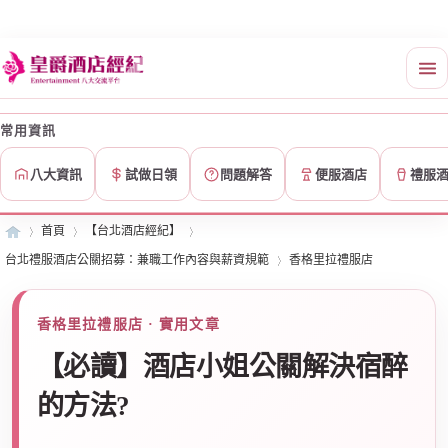
常用資訊
八大資訊
試做日領
問題解答
便服酒店
禮服
首頁
【台北酒店經紀】
台北禮服酒店公關招募：兼職工作內容與薪資規範
香格里拉禮服店
皇
»
›
›
香格里拉禮服店 · 實用文章
›
【必讀】酒店小姐公關解決宿醉
的方法?