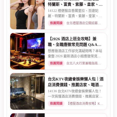
特蘭斯、富貴、紫藤、皇家、金
典酒店消費
14122 禮便服店香閣里拉、百達妃
麗、特蘭斯、富貴、紫藤、皇家、金
典、消費喝酒 、金拿督、101會...
推薦閱讀
台北禮服酒店公關招募：兼職工作內容與薪資規範 · 2026-06-04
【2026 酒店上班全攻略】兼
職、全職應徵常見問題 Q&A：
薪資、安全、環境全解析
想應徵酒店工作卻充滿疑問嗎？本站
彙整 2026 最新酒店小姐應徵常見問
題 Q&A。深入解析全職與兼職...
推薦閱讀
台北八大行業兼職指南：熱門職缺與求職須知 · 2026-03-09
台北KTV夜總會娛樂懶人包｜酒
店消費價錢、推薦店家、喝酒介
紹一次看懂
14136 台北KTV夜總會娛樂懶人包！
一次搞懂酒店消費價錢、推薦店家、
喝酒介紹。從基本消費、包廂...
推薦閱讀
【禮服酒店消費攻略】KTV喝酒娛樂、價格試算 · 2026-03-16