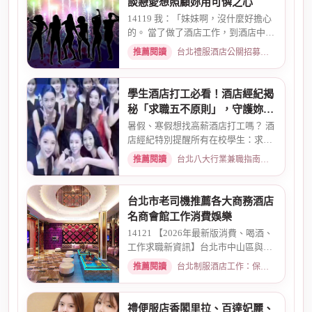
談戀愛想照顧妳用可憐之心
14119 我：「妹妹啊，沒什麼好擔心
的。 當了做了酒店工作，到酒店中，
還有兩個機會 一個是單純、...
推薦閱讀
台北禮服酒店公關招募：兼職工作內容與薪資規範 · 2026-01-08
學生酒店打工必看！酒店經紀揭
秘「求職五不原則」，守護妳的
求職安全
暑假、寒假想找高薪酒店打工嗎？ 酒
店經紀特別提醒所有在校學生：求職
時請務必堅守「五不原則」...
推薦閱讀
台北八大行業兼職指南：熱門職缺與求職須知 · 2026-03-09
台北市老司機推薦各大商務酒店
名商會館工作消費娛樂
14121 【2026年最新版消費、喝酒、
工作求職新資訊】台北市中山區與東
區酒店老司機推薦舒壓會館、...
推薦閱讀
台北制服酒店工作：保障現領薪資與職缺總覽 · 2026-04-01
禮便服店香閣里拉、百達妃麗、