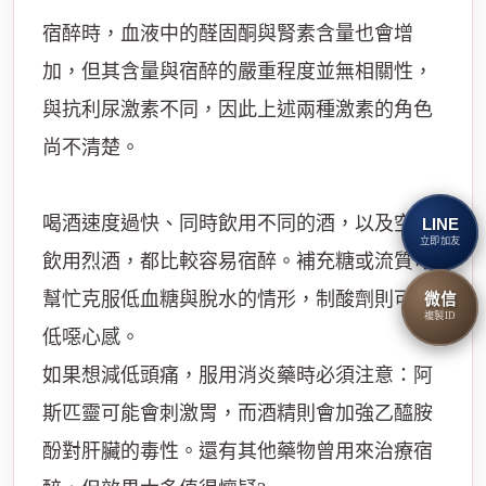
宿醉時，血液中的醛固酮與腎素含量也會增
加，但其含量與宿醉的嚴重程度並無相關性，
與抗利尿激素不同，因此上述兩種激素的角色
尚不清楚。
喝酒速度過快、同時飲用不同的酒，以及空腹
LINE
立即加友
飲用烈酒，都比較容易宿醉。補充糖或流質可
幫忙克服低血糖與脫水的情形，制酸劑則可減
微信
複製ID
低噁心感。
如果想減低頭痛，服用消炎藥時必須注意：阿
斯匹靈可能會刺激胃，而酒精則會加強乙醯胺
酚對肝臟的毒性。還有其他藥物曾用來治療宿