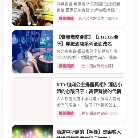
龍昇會館·萬豪會所-禮服店·百達妃麗
會館·百家妃麗會館·忠孝麗緻會館·敦
南麗緻會館·金荷會...
推薦閱讀
名花公主制服店 · 2025-02-01
【紫藤商務會館】【FOCUS會
所】麗緻酒店系列全面改名
台北夜總會-優質東區全新禮服店家
FOCUS會所、香閣里拉酒店、紫藤名
店、酒店幹部就是為了給你更好...
推薦閱讀
【台北酒店消費推薦】各大商務酒店、夜總會試算 · 2026-03-30
KTV包廂公主揭露真相》酒店小
姐的心酸日子：高薪背後的代價
人人都說酒店小姐好賺，但沒人看見
她們的眼淚。一位前KTV包廂公主首
度自曝，從入行初衷、被客人...
推薦閱讀
百達妃麗商務會館 · 2026-05-10
酒店中所謂的【手挽】是跟客人