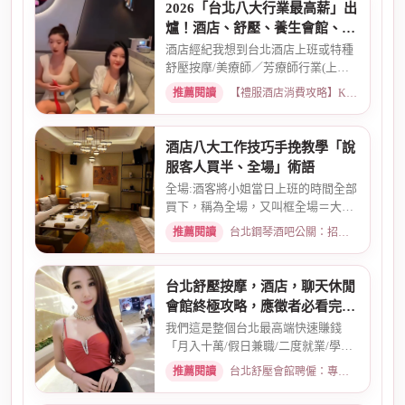
2026「台北八大行業最高薪」出
爐！酒店、舒壓、養生會館、經
紀人推薦
酒店經紀我想到台北酒店上班或特種
舒壓按摩/美療師／芳療師行業(上班
天數可自選) 特種行業工作也...
推薦閱讀
【禮服酒店消費攻略】KTV喝酒娛樂、價格試算 · 2026-01-15
酒店八大工作技巧手挽教學「說
服客人買半、全場」術語
全場:酒客將小姐當日上班的時間全部
買下，稱為全場，又叫框全場＝大框
＝外全酒店買框送s外全多少...
推薦閱讀
台北鋼琴酒吧公關：招募條件與工作環境介紹 · 2026-03-26
台北舒壓按摩，酒店，聊天休閒
會館終極攻略，應徵者必看完整
指南
我們這是整個台北最高端快速賺錢
「月入十萬/假日兼職/二度就業/學生
兼職/八大廣告/林森北路KTV酒...
推薦閱讀
台北舒壓會館聘僱：專業按摩師職缺與職涯規劃 · 2026-01-07