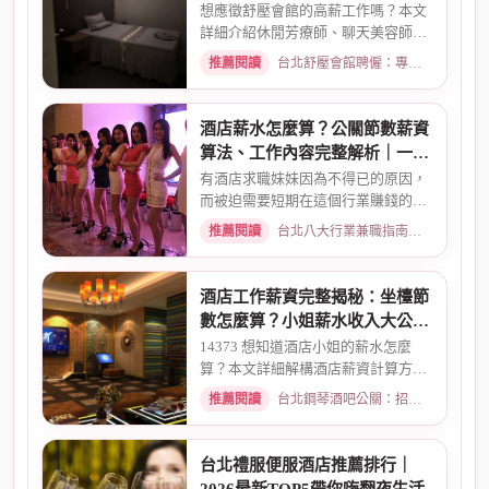
資待遇一次看
想應徵舒壓會館的高薪工作嗎？本文
詳細介紹休閒芳療師、聊天美容師的
真實工作內容、薪資計算方式...
推薦閱讀
台北舒壓會館聘僱：專業按摩師職缺與職涯規劃 · 2026-03-09
酒店薪水怎麼算？公關節數薪資
算法、工作內容完整解析｜一次
搞懂收入結構
有酒店求職妹妹因為不得已的原因，
而被迫需要短期在這個行業賺錢的時
候而環境又你文章提到的那麼...
推薦閱讀
台北八大行業兼職指南：熱門職缺與求職須知 · 2026-02-13
酒店工作薪資完整揭秘：坐檯節
數怎麼算？小姐薪水收入大公開
｜2026最新
14373 想知道酒店小姐的薪水怎麼
算？本文詳細解構酒店薪資計算方
式，從「坐檯節數」的基本概念、...
推薦閱讀
台北鋼琴酒吧公關：招募條件與工作環境介紹 · 2026-03-09
台北禮服便服酒店推薦排行｜