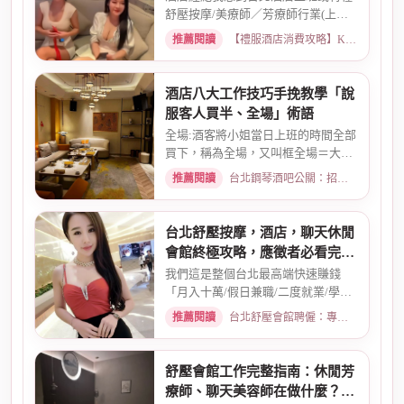
舒壓按摩/美療師／芳療師行業(上班
天數可自選) 特種行業工作也...
推薦閱讀
【禮服酒店消費攻略】KTV喝酒娛樂、價格試算 · 2026-01-15
酒店八大工作技巧手挽教學「說
服客人買半、全場」術語
全場:酒客將小姐當日上班的時間全部
買下，稱為全場，又叫框全場＝大框
＝外全酒店買框送s外全多少...
推薦閱讀
台北鋼琴酒吧公關：招募條件與工作環境介紹 · 2026-03-26
台北舒壓按摩，酒店，聊天休閒
會館終極攻略，應徵者必看完整
指南
我們這是整個台北最高端快速賺錢
「月入十萬/假日兼職/二度就業/學生
兼職/八大廣告/林森北路KTV酒...
推薦閱讀
台北舒壓會館聘僱：專業按摩師職缺與職涯規劃 · 2026-01-07
舒壓會館工作完整指南：休閒芳
療師、聊天美容師在做什麼？薪