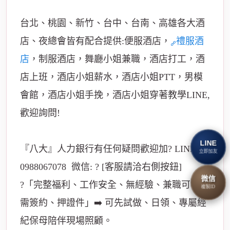
台北、桃園、新竹、台中、台南、高雄各大酒
店、夜總會皆有配合提供:便服酒店，
禮服酒
店
，制服酒店，舞廳小姐兼職，酒店打工，酒
店上班，酒店小姐薪水，酒店小姐PTT，男模
會館，酒店小姐手挽，酒店小姐穿著教學LINE,
歡迎詢問!
LINE
『八大』人力銀行有任何疑問歡迎加? LINE:
立即加友
0988067078 微信: ? [客服請洽右側按鈕]
微信
?「完整福利、工作安全、無經驗、兼職可、不
複製ID
需簽約、押證件」➡️ 可先試做、日領、專屬經
紀保母陪伴現場照顧。