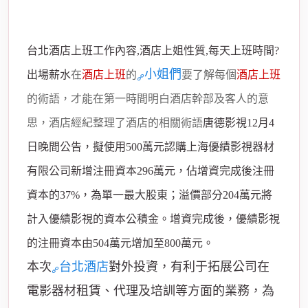
台北酒店上班工作內容,酒店上姐性質,每天上班時間?
小姐們
出場薪水
在
酒店上班
的
要了解每個
酒店上班
的術語，才能在第一時間明白酒店幹部及客人的意
思，酒店經紀整理了酒店的相關術語
唐德影視12月4
日晚間公告，擬使用500萬元認購上海優績影視器材
有限公司新增注冊資本296萬元，佔增資完成後注冊
資本的37%，為單一最大股東；溢價部分204萬元將
計入優績影視的資本公積金。增資完成後，優績影視
的注冊資本由504萬元增加至800萬元。
本次
台北酒店
對外投資，有利于拓展公司在
電影器材租賃、代理及培訓等方面的業務，為