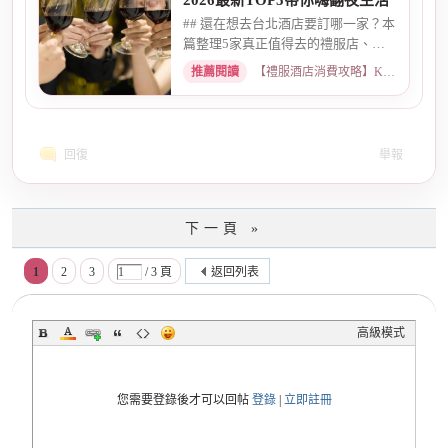
2026最新TOP5帶你嗨翻夜生活
## 還在想去台北酒店要訂哪一家？本
篇整理5家真正值得去的禮服店、便
服店，從氣氛、小姐素質、消...
推薦閱讀
【禮服酒店消費攻略】KTV喝酒娛樂、價格試算 · 2026-05-08
回復
舉報
下一頁 »
1
2
3
/ 3 頁
返回列表
高級模式
您需要登錄後才可以回帖
登錄
|
立即註冊