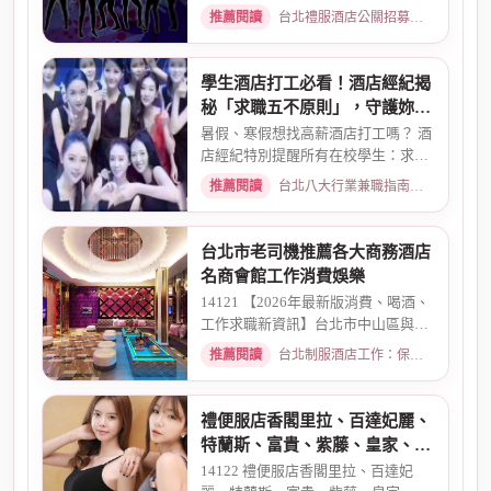
還有兩個機會 一個是單純、...
推薦閱讀
台北禮服酒店公關招募：兼職工作內容與薪資規範 · 2026-01-08
學生酒店打工必看！酒店經紀揭
秘「求職五不原則」，守護妳的
求職安全
暑假、寒假想找高薪酒店打工嗎？ 酒
店經紀特別提醒所有在校學生：求職
時請務必堅守「五不原則」...
推薦閱讀
台北八大行業兼職指南：熱門職缺與求職須知 · 2026-03-09
台北市老司機推薦各大商務酒店
名商會館工作消費娛樂
14121 【2026年最新版消費、喝酒、
工作求職新資訊】台北市中山區與東
區酒店老司機推薦舒壓會館、...
推薦閱讀
台北制服酒店工作：保障現領薪資與職缺總覽 · 2026-04-01
禮便服店香閣里拉、百達妃麗、
特蘭斯、富貴、紫藤、皇家、金
典酒店消費
14122 禮便服店香閣里拉、百達妃