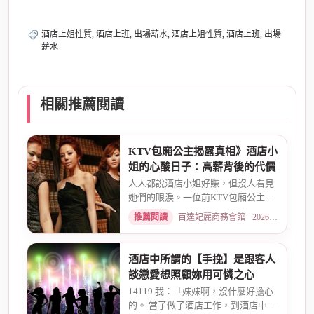
酒店上姐性質, 酒店上班, 出場薪水, 酒店上姐性質, 酒店上班, 出場
薪水
相關推薦閱讀
KTV包廂公主揭露真相》酒店小
姐的心酸日子：高薪背後的代價
人人都說酒店小姐好賺，但沒人看見
她們的眼淚。一位前KTV包廂公主首
度自曝，從入行初衷、被客人...
推薦閱讀
百達妃麗商務會館 · 2026-05-10
酒店中所謂的【手挽】是跟客人
談戀愛想照顧妳用可憐之心
14119 我：「妹妹啊，沒什麼好擔心
的。 當了做了酒店工作，到酒店中，