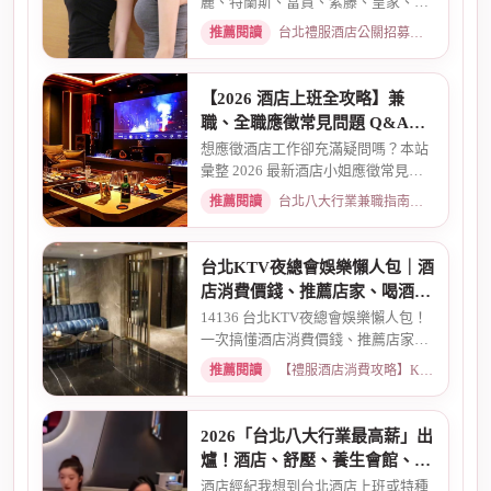
麗、特蘭斯、富貴、紫藤、皇家、金
典、消費喝酒 、金拿督、101會...
推薦閱讀
台北禮服酒店公關招募：兼職工作內容與薪資規範 · 2026-06-04
【2026 酒店上班全攻略】兼
職、全職應徵常見問題 Q&A：
薪資、安全、環境全解析
想應徵酒店工作卻充滿疑問嗎？本站
彙整 2026 最新酒店小姐應徵常見問
題 Q&A。深入解析全職與兼職...
推薦閱讀
台北八大行業兼職指南：熱門職缺與求職須知 · 2026-03-09
台北KTV夜總會娛樂懶人包｜酒
店消費價錢、推薦店家、喝酒介
紹一次看懂
14136 台北KTV夜總會娛樂懶人包！
一次搞懂酒店消費價錢、推薦店家、
喝酒介紹。從基本消費、包廂...
推薦閱讀
【禮服酒店消費攻略】KTV喝酒娛樂、價格試算 · 2026-03-16
2026「台北八大行業最高薪」出
爐！酒店、舒壓、養生會館、經
紀人推薦
酒店經紀我想到台北酒店上班或特種