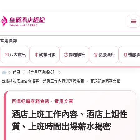
常用資訊
八大資訊
試做日領
問題解答
便服酒店
禮服
首頁
【台北酒店經紀】
台北禮服酒店公關招募：兼職工作內容與薪資規範
百達妃麗商務會館
皇
»
›
›
百達妃麗商務會館 · 實用文章
›
酒店上班工作內容、酒店上姐性
質、上班時間出場薪水揭密