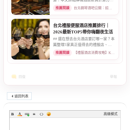
式，從「坐檯節數」的基本概念、...
推薦閱讀
台北鋼琴酒吧公關：招募條件與工作環境介紹 · 2026-03-09
台北禮服便服酒店推薦排行｜
2026最新TOP5帶你嗨翻夜生活
## 還在想去台北酒店要訂哪一家？本
篇整理5家真正值得去的禮服店、便
服店，從氣氛、小姐素質、消...
推薦閱讀
【禮服酒店消費攻略】KTV喝酒娛樂、價格試算 · 2026-05-08
回復
舉報
返回列表
高級模式