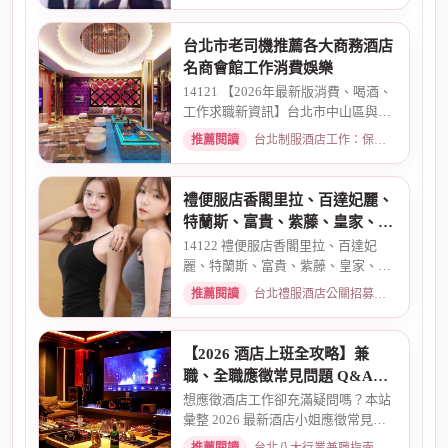
台北市老司機推薦各大商務酒店
名商會館工作消費娛樂
14121 【2026年最新版消費、喝酒、
工作求職新資訊】台北市中山區與東
區酒店老司機推薦舒壓會館、...
推薦閱讀
台北制服酒店工作：保障現領薪資與職缺總覽 · 2026-04-01
禮便服店香閣里拉、百達妃麗、
特蘭斯、富貴、紫藤、皇家、金
典酒店消費
14122 禮便服店香閣里拉、百達妃
麗、特蘭斯、富貴、紫藤、皇家、金
典、消費喝酒 、金拿督、101會...
推薦閱讀
台北禮服酒店公關招募：兼職工作內容與薪資規範 · 2026-06-04
【2026 酒店上班全攻略】兼
職、全職應徵常見問題 Q&A：
薪資、安全、環境全解析
想應徵酒店工作卻充滿疑問嗎？本站
彙整 2026 最新酒店小姐應徵常見問
題 Q&A。深入解析全職與兼職...