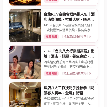
推薦閱讀
台北八大行業兼職指南：熱門職缺與求職須知 · 2026-03-09
台北KTV夜總會娛樂懶人包｜酒
店消費價錢、推薦店家、喝酒介
紹一次看懂
14136 台北KTV夜總會娛樂懶人包！
一次搞懂酒店消費價錢、推薦店家、
喝酒介紹。從基本消費、包廂...
推薦閱讀
【禮服酒店消費攻略】KTV喝酒娛樂、價格試算 · 2026-03-16
2026「台北八大行業最高薪」出
爐！酒店、舒壓、養生會館、經
紀人推薦
酒店經紀我想到台北酒店上班或特種
舒壓按摩/美療師／芳療師行業(上班
天數可自選) 特種行業工作也...
推薦閱讀
【禮服酒店消費攻略】KTV喝酒娛樂、價格試算 · 2026-01-15
酒店八大工作技巧手挽教學「說
服客人買半、全場」術語
全場:酒客將小姐當日上班的時間全部
買下，稱為全場，又叫框全場＝大框