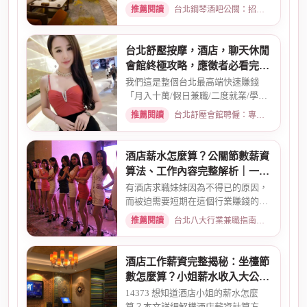
＝外全酒店買框送s外全多少...
推薦閱讀
台北鋼琴酒吧公關：招募條件與工作環境介紹 · 2026-03-26
台北舒壓按摩，酒店，聊天休閒
會館終極攻略，應徵者必看完整
指南
我們這是整個台北最高端快速賺錢
「月入十萬/假日兼職/二度就業/學生
兼職/八大廣告/林森北路KTV酒...
推薦閱讀
台北舒壓會館聘僱：專業按摩師職缺與職涯規劃 · 2026-01-07
酒店薪水怎麼算？公關節數薪資
算法、工作內容完整解析｜一次
搞懂收入結構
有酒店求職妹妹因為不得已的原因，
而被迫需要短期在這個行業賺錢的時
候而環境又你文章提到的那麼...
推薦閱讀
台北八大行業兼職指南：熱門職缺與求職須知 · 2026-02-13
酒店工作薪資完整揭秘：坐檯節
數怎麼算？小姐薪水收入大公開
｜2026最新
14373 想知道酒店小姐的薪水怎麼
算？本文詳細解構酒店薪資計算方