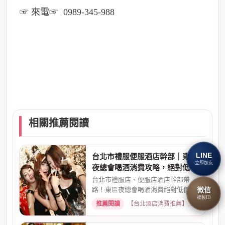
☞ 來電☞ 0989-345-988
相關推薦閱讀
LINE
台北市禮服便服酒店幹部｜東區
立即加友
夜總會喝酒消費攻略，絕對低價
優惠
台北市禮服店、便服店酒店幹部帶
微信
路！東區夜總會喝酒消費絕對低價優
複製ID
惠。專業幹部安排，包廂費、小...
推薦閱讀
【台北酒店消費推薦】各大商務酒店、夜總會試算 · 2026-03-15