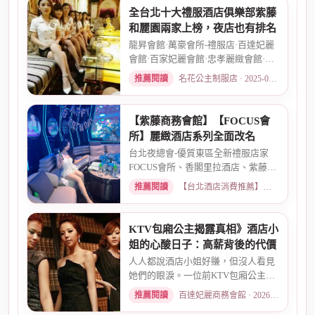
全台北十大禮服酒店俱樂部紫藤
和麗園兩家上榜，夜店也有排名
龍昇會館·萬豪會所-禮服店·百達妃麗
會館·百家妃麗會館·忠孝麗緻會館·敦
南麗緻會館·金荷會...
推薦閱讀
名花公主制服店 · 2025-02-01
【紫藤商務會館】【FOCUS會
所】麗緻酒店系列全面改名
台北夜總會-優質東區全新禮服店家
FOCUS會所、香閣里拉酒店、紫藤名
店、酒店幹部就是為了給你更好...
推薦閱讀
【台北酒店消費推薦】各大商務酒店、夜總會試算 · 2026-03-30
KTV包廂公主揭露真相》酒店小
姐的心酸日子：高薪背後的代價
人人都說酒店小姐好賺，但沒人看見
她們的眼淚。一位前KTV包廂公主首
度自曝，從入行初衷、被客人...
推薦閱讀
百達妃麗商務會館 · 2026-05-10