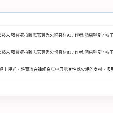
網上
曝光
，韓寶凜在這組寫真中展示其
性感
火爆的身材，吸