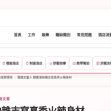
首頁
工作
娛樂
職缺類別
常見問題
酒店消
禮服酒店
制服酒店
舒壓按摩
教學幫助
求職流
全接案環境
韓國女藝人 韓寶凜拍雜志寫真秀火辣身材
用文章
›