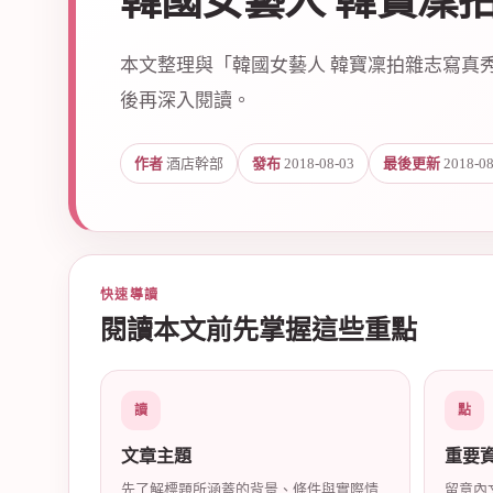
韓國女藝人 韓寶凜
本文整理與「韓國女藝人 韓寶凜拍雜志寫真
後再深入閱讀。
作者
酒店幹部
發布
2018-08-03
最後更新
2018-08
爵
快速導讀
閱讀本文前先掌握這些重點
酒
讀
點
文章主題
重要
先了解標題所涵蓋的背景、條件與實際情
留意內