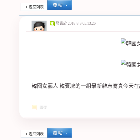
返回列表
紀
發表於
2018-8-3 05:13:26
公
韓國女藝人 韓寶凜的一組最新雜志寫真今天在
回復
返回列表