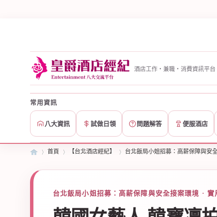
酒店工作・兼職・消費資訊平台
常用資訊
八大資訊
試做日領
問題解答
便服酒店
首頁
【台北酒店經紀】
台北飯局小姐招募：高薪保障與安
皇
»
台北飯局小姐招募：高薪保障與安全接案環境 · 實
›
›