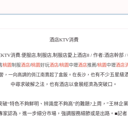
酒店KTV消費
店
桃園
制服
酒店
/
桃園
好玩
酒店
/
桃園
中壢
酒店
推薦/
桃園
中壢
酒店
有不少五星級
產預警，一向高調的俏江南賣起了盒飯。在長沙，也
中尋求破解之法，也有酒店以會展經濟為突破口。
突破“特色不夠鮮明、
辨識
度不夠高”的難題?上周，“王林
專家認為，進一步細分市場，強調服務細節或是出路。■記者