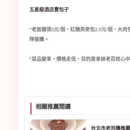
五星級酒店賣包子
“老面饅頭2元/個、紅糖燕麥包2.5元/個、
隊搶購。
“菜品變革，價格走低，目的是拿掉老百姓心
台北禮服酒店經紀仲介與諮詢，自2009年至
場，禮服店便服店差別，禮服店是什麼?等相
相關推薦閱讀
台北市老司機推