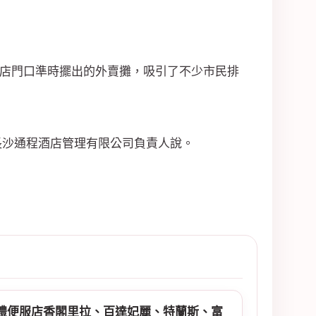
大酒店門口準時擺出的外賣攤，吸引了不少市民排
長沙通程酒店管理有限公司負責人說。
，禮服店s，禮服店消費，禮服店ptt禮服店出
禮便服店香閣里拉、百達妃麗、特蘭斯、富