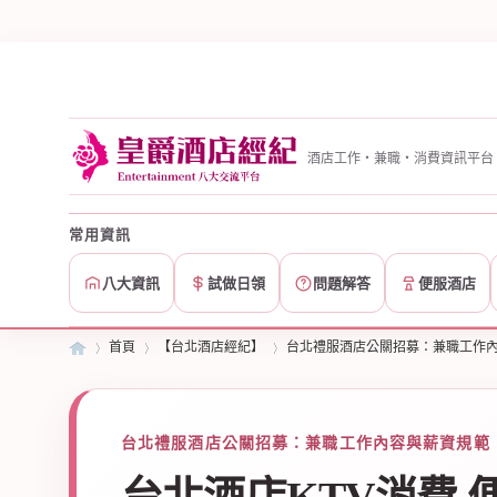
酒店工作・兼職・消費資訊平台
常用資訊
八大資訊
試做日領
問題解答
便服酒店
首頁
【台北酒店經紀】
台北禮服酒店公關招募：兼職工作
皇
»
台北禮服酒店公關招募：兼職工作內容與薪資規範 ·
›
›