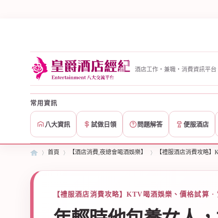
酒店工作・兼職・消費資訊平台
常用資訊
八大資訊
試做日領
問題解答
便服酒店
首頁
【酒店消費,夜總會喝酒娛樂】
【禮服酒店消費攻略】K
皇
»
【禮服酒店消費攻略】KTV喝酒娛樂、價格試算 ·
›
›