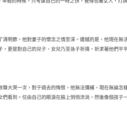
生的例子，年輕的時候，只考慮自己的一時之快，覺得包養女人，
了清明節，他對妻子的懷念之情至深。遺憾的是，他現在無
子，更是對自己的兒子、女兒乃至孫子祈禱，祈求著他們平
放聲大哭一次，對于過去的悔恨，他無法彌補，現在無論怎
女們看到。任由自己的眼淚在臉上悄悄流淌，然後像個孩子