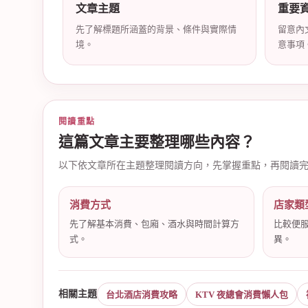
文章主題
重要
先了解標題所涵蓋的背景、條件與實際情
留意內
境。
意事項
店
閱讀重點
這篇文章主要整理哪些內容？
以下依文章所在主題整理閱讀方向，先掌握重點，再閱讀
消費方式
店家類
經
先了解基本消費、包廂、酒水與時間計算方
比較便
式。
異。
相關主題
台北酒店消費攻略
KTV 夜總會消費懶人包