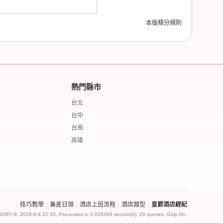
本版積分規則
熱門縣市
台北
台中
台南
高雄
技巧教學
|
兼差日領
|
酒店上班流程
|
酒店類型
|
皇爵酒店經紀
GMT+8, 2026-8-8 22:35
, Processed in 0.028368 second(s), 29 queries, Gzip On.