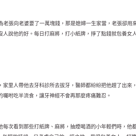
因為老張向老婆要了一萬塊錢，那是媳婦一生家當，老張卻用
沒人說他的好。每日打麻將，打小紙牌，掙了點錢就包養女
，家里人帶他去牙科診所去拔牙，醫師都紛紛把他趕了出來
的囑咐吃半流食，讓牙神經不會再那麼疼痛難忍。
他每次看到那些打紙牌、麻將，抽煙喝酒的小年輕們時，他都