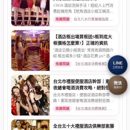
13918 酒店洗妹手法！經紀人上門消
費趁機挖角【挖角酒店小姐又稱洗妹
必須支付酒店經紀跳槽費嗎?...
推薦閱讀
台北八大行業兼職指南：熱門職缺與求職須知 · 2026-06-04
【酒店框出場買框送S框到底大
框價格怎麼算?】正確的資訊
"酒店公關小姐買出" 常見術語問題介
紹 框出場多少錢? 酒店花費 ptt? 酒店
帶出場價錢? 酒店帳單pt...
LINE
推薦閱讀
【台北酒店消費推薦】各大商務酒店、夜總會試算 · 2026-03-14
立即加友
台北市禮服便服酒店幹部｜東區
微信
夜總會喝酒消費攻略，絕對低價
複製ID
優惠
台北市禮服店、便服店酒店幹部帶
路！東區夜總會喝酒消費絕對低價優
惠。專業幹部安排，包廂費、小...
推薦閱讀
【台北酒店消費推薦】各大商務酒店、夜總會試算 · 2026-03-15
全台北十大禮服酒店俱樂部紫藤