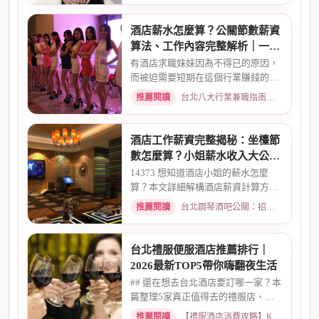
酒店薪水怎麼算？公關節數薪資
算法、工作內容完整解析｜一次
搞懂收入結構
有酒店求職妹妹因為不得已的原因，
而被迫需要短期在這個行業賺錢的時
候而環境又你文章提到的那麼...
推薦閱讀
台北八大行業兼職指南：熱門職缺與求職須知 · 2026-02-13
酒店工作薪資完整揭秘：坐檯節
數怎麼算？小姐薪水收入大公開
｜2026最新
14373 想知道酒店小姐的薪水怎麼
算？本文詳細解構酒店薪資計算方
式，從「坐檯節數」的基本概念、...
推薦閱讀
台北鋼琴酒吧公關：招募條件與工作環境介紹 · 2026-03-09
台北禮服便服酒店推薦排行｜
2026最新TOP5帶你嗨翻夜生活
## 還在想去台北酒店要訂哪一家？本
篇整理5家真正值得去的禮服店、便
服店，從氣氛、小姐素質、消...
推薦閱讀
【禮服酒店消費攻略】KTV喝酒娛樂、價格試算 · 2026-05-08