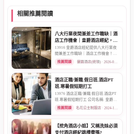
相關推薦閱讀
八大行業夜間兼差工作職缺｜酒
店工作機會｜皇爵酒店經紀，高
薪現領彈性排班
13916 皇爵酒店經紀提供八大行業夜
間兼差工作職缺｜酒店工作機會！彈
性排班、當日現領、無經驗可...
推薦閱讀
儷園酒店(統領) · 2026-03-16
酒店正職/兼職.假日班.酒店PT
班.寒暑假短期打工
13976 酒店正職/兼職.假日班.酒店PT
班.寒暑假短期打工 公司名稱: 皇爵酒
店經紀娛樂開發國際(股)...
推薦閱讀
名花公主制服店 · 2024-10-07
【挖角酒店小姐】又稱洗妹必須
支付酒店經紀跳槽費嗎?