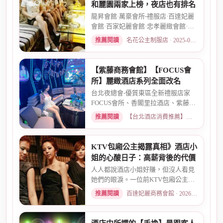
和麗園兩家上榜，夜店也有排名
龍昇會館·萬豪會所-禮服店·百達妃麗
會館·百家妃麗會館·忠孝麗緻會館·敦
南麗緻會館·金荷會...
推薦閱讀
名花公主制服店 · 2025-02-01
【紫藤商務會館】【FOCUS會
所】麗緻酒店系列全面改名
台北夜總會-優質東區全新禮服店家
FOCUS會所、香閣里拉酒店、紫藤名
店、酒店幹部就是為了給你更好...
推薦閱讀
【台北酒店消費推薦】各大商務酒店、夜總會試算 · 2026-03-30
KTV包廂公主揭露真相》酒店小
姐的心酸日子：高薪背後的代價
人人都說酒店小姐好賺，但沒人看見
她們的眼淚。一位前KTV包廂公主首
度自曝，從入行初衷、被客人...
推薦閱讀
百達妃麗商務會館 · 2026-05-10