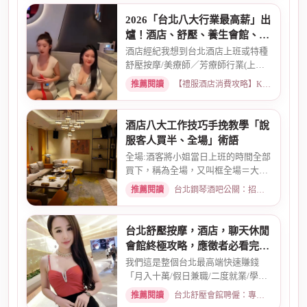
2026「台北八大行業最高薪」出
爐！酒店、舒壓、養生會館、經
紀人推薦
酒店經紀我想到台北酒店上班或特種
舒壓按摩/美療師／芳療師行業(上班
天數可自選) 特種行業工作也...
推薦閱讀
【禮服酒店消費攻略】KTV喝酒娛樂、價格試算 · 2026-01-15
酒店八大工作技巧手挽教學「說
服客人買半、全場」術語
全場:酒客將小姐當日上班的時間全部
買下，稱為全場，又叫框全場＝大框
＝外全酒店買框送s外全多少...
推薦閱讀
台北鋼琴酒吧公關：招募條件與工作環境介紹 · 2026-03-26
台北舒壓按摩，酒店，聊天休閒
會館終極攻略，應徵者必看完整
指南
我們這是整個台北最高端快速賺錢
「月入十萬/假日兼職/二度就業/學生
兼職/八大廣告/林森北路KTV酒...
推薦閱讀
台北舒壓會館聘僱：專業按摩師職缺與職涯規劃 · 2026-01-07