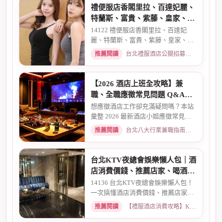
禮便服店香閣里拉、百達妃麗、
特蘭斯、富貴、紫藤、皇家、金
典酒店消費
14122 禮便服店香閣里拉、百達妃
麗、特蘭斯、富貴、紫藤、皇家、金
典、消費喝酒 、金拿督、101會...
推薦閱讀
台北禮服酒店公關招募：兼職工作內容與薪資規範 · 2026-06-04
【2026 酒店上班全攻略】兼
職、全職應徵常見問題 Q&A：
薪資、安全、環境全解析
想應徵酒店工作卻充滿疑問嗎？本站
彙整 2026 最新酒店小姐應徵常見問
題 Q&A。深入解析全職與兼職...
推薦閱讀
台北八大行業兼職指南：熱門職缺與求職須知 · 2026-03-09
台北KTV夜總會娛樂懶人包｜酒
店消費價錢、推薦店家、喝酒介
紹一次看懂
14136 台北KTV夜總會娛樂懶人包！
一次搞懂酒店消費價錢、推薦店家、
喝酒介紹。從基本消費、包廂...
推薦閱讀
【禮服酒店消費攻略】KTV喝酒娛樂、價格試算 · 2026-03-16