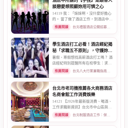
酒店中所謂的【手挽】是跟客人
談戀愛想照顧妳用可憐之心
14119 我：「妹妹啊，沒什麼好擔心
的。 當了做了酒店工作，到酒店中，
還有兩個機會 一個是單純、...
推薦閱讀
台北禮服酒店公關招募：兼職工作內容與薪資規範 · 2026-01-08
學生酒店打工必看！酒店經紀揭
秘「求職五不原則」，守護妳的
求職安全
暑假、寒假想找高薪酒店打工嗎？ 酒
店經紀特別提醒所有在校學生：求職
時請務必堅守「五不原則」...
推薦閱讀
台北八大行業兼職指南：熱門職缺與求職須知 · 2026-03-09
台北市老司機推薦各大商務酒店
名商會館工作消費娛樂
14121 【2026年最新版消費、喝酒、
工作求職新資訊】台北市中山區與東
區酒店老司機推薦舒壓會館、...
推薦閱讀
台北制服酒店工作：保障現領薪資與職缺總覽 · 2026-04-01