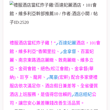
禮服酒店當紅炸子雞！“
百達妃麗
酒店，101會
館，維多利亞”香閣里拉、
金拿督
、百富妃
麗、南京東路酒店麗緻、敦南麗緻、維多立
亞、金荷會館、絕色(松江會館)、金拿督(華
納)、巨亨、龍昇、
萬豪
(宏軒) 配合多家便禮
服店依次滿足你、酒店假日兼差等、全省優質
酒店上班服務，是值得您信賴的
酒店經紀
公
司，讓您安心兼差賺錢改善生活品質。