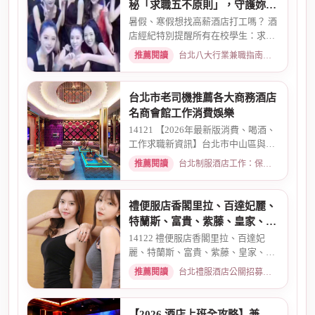
秘「求職五不原則」，守護妳的
求職安全
暑假、寒假想找高薪酒店打工嗎？ 酒
店經紀特別提醒所有在校學生：求職
時請務必堅守「五不原則」...
推薦閱讀
台北八大行業兼職指南：熱門職缺與求職須知 · 2026-03-09
台北市老司機推薦各大商務酒店
名商會館工作消費娛樂
14121 【2026年最新版消費、喝酒、
工作求職新資訊】台北市中山區與東
區酒店老司機推薦舒壓會館、...
推薦閱讀
台北制服酒店工作：保障現領薪資與職缺總覽 · 2026-04-01
禮便服店香閣里拉、百達妃麗、
特蘭斯、富貴、紫藤、皇家、金
典酒店消費
14122 禮便服店香閣里拉、百達妃
麗、特蘭斯、富貴、紫藤、皇家、金
典、消費喝酒 、金拿督、101會...
推薦閱讀
台北禮服酒店公關招募：兼職工作內容與薪資規範 · 2026-06-04
【2026 酒店上班全攻略】兼