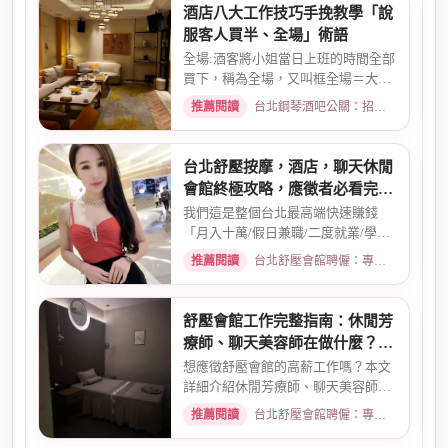
酒店八大工作技巧手挽教學「說
服客人買半、全場」術語
全場:酒客將小姐當日上班的時間全部
買下，稱為全場，又叫框全場＝大框
＝外全酒店買框送s外全多少...
推薦閱讀
台北鋼琴酒吧公關：招募條件與工作環境介紹 · 2026-03-26
台北舒壓按摩，酒店，聊天休閒
會館終極攻略，應徵者必看完整
指南
我們這是整個台北最高端快速賺錢
「月入十萬/假日兼職/二度就業/學生
兼職/八大廣告/林森北路KTV酒...
推薦閱讀
台北舒壓會館聘僱：專業按摩師職缺與職涯規劃 · 2026-01-07
舒壓會館工作完整指南：休閒芳
療師、聊天美容師在做什麼？薪
資待遇一次看
想應徵舒壓會館的高薪工作嗎？本文
詳細介紹休閒芳療師、聊天美容師的
真實工作內容、薪資計算方式...
推薦閱讀
台北舒壓會館聘僱：專業按摩師職缺與職涯規劃 · 2026-03-09