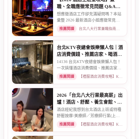
職、全職應徵常見問題 Q&A：
薪資、安全、環境全解析
想應徵酒店工作卻充滿疑問嗎？本站
彙整 2026 最新酒店小姐應徵常見問
題 Q&A。深入解析全職與兼職...
推薦閱讀
台北八大行業兼職指南：熱門職缺與求職須知 · 2026-03-09
台北KTV夜總會娛樂懶人包｜酒
店消費價錢、推薦店家、喝酒介
紹一次看懂
14136 台北KTV夜總會娛樂懶人包！
一次搞懂酒店消費價錢、推薦店家、
喝酒介紹。從基本消費、包廂...
推薦閱讀
【禮服酒店消費攻略】KTV喝酒娛樂、價格試算 · 2026-03-16
2026「台北八大行業最高薪」出
爐！酒店、舒壓、養生會館、經
紀人推薦
酒店經紀我想到台北酒店上班或特種
舒壓按摩/美療師／芳療師行業(上班
天數可自選) 特種行業工作也...
推薦閱讀
【禮服酒店消費攻略】KTV喝酒娛樂、價格試算 · 2026-01-15