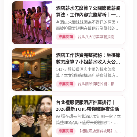
酒店薪水怎麼算？公關節數薪資
算法、工作內容完整解析｜一次
搞懂收入結構
有酒店求職妹妹因為不得已的原因，
而被迫需要短期在這個行業賺錢的時
候而環境又你文章提到的那麼...
推薦閱讀
台北八大行業兼職指南：熱門職缺與求職須知 · 2026-02-13
酒店工作薪資完整揭秘：坐檯節
數怎麼算？小姐薪水收入大公開
｜2026最新
14373 想知道酒店小姐的薪水怎麼
算？本文詳細解構酒店薪資計算方
式，從「坐檯節數」的基本概念、...
推薦閱讀
台北鋼琴酒吧公關：招募條件與工作環境介紹 · 2026-03-09
台北禮服便服酒店推薦排行｜
2026最新TOP5帶你嗨翻夜生活
## 還在想去台北酒店要訂哪一家？本
篇整理5家真正值得去的禮服店、便
服店，從氣氛、小姐素質、消...
推薦閱讀
【禮服酒店消費攻略】KTV喝酒娛樂、價格試算 · 2026-05-08