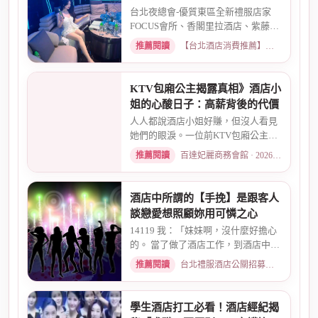
台北夜總會-優質東區全新禮服店家
FOCUS會所、香閣里拉酒店、紫藤名
店、酒店幹部就是為了給你更好...
推薦閱讀
【台北酒店消費推薦】各大商務酒店、夜總會試算 · 2026-03-30
KTV包廂公主揭露真相》酒店小
姐的心酸日子：高薪背後的代價
人人都說酒店小姐好賺，但沒人看見
她們的眼淚。一位前KTV包廂公主首
度自曝，從入行初衷、被客人...
推薦閱讀
百達妃麗商務會館 · 2026-05-10
酒店中所謂的【手挽】是跟客人
談戀愛想照顧妳用可憐之心
14119 我：「妹妹啊，沒什麼好擔心
的。 當了做了酒店工作，到酒店中，
還有兩個機會 一個是單純、...
推薦閱讀
台北禮服酒店公關招募：兼職工作內容與薪資規範 · 2026-01-08
學生酒店打工必看！酒店經紀揭