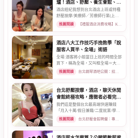
爐！酒店、舒壓、養生會館、經
紀人推薦
酒店經紀我想到台北酒店上班或特種
舒壓按摩/美療師／芳療師行業(上班
天數可自選) 特種行業工作也...
推薦閱讀
【禮服酒店消費攻略】KTV喝酒娛樂、價格試算 · 2026-01-15
酒店八大工作技巧手挽教學「說
服客人買半、全場」術語
全場:酒客將小姐當日上班的時間全部
買下，稱為全場，又叫框全場＝大框
＝外全酒店買框送s外全多少...
推薦閱讀
台北鋼琴酒吧公關：招募條件與工作環境介紹 · 2026-03-26
台北舒壓按摩，酒店，聊天休閒
會館終極攻略，應徵者必看完整
指南
我們這是整個台北最高端快速賺錢
「月入十萬/假日兼職/二度就業/學生
兼職/八大廣告/林森北路KTV酒...
推薦閱讀
台北舒壓會館聘僱：專業按摩師職缺與職涯規劃 · 2026-01-07
酒店薪水怎麼算？公關節數薪資