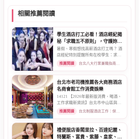
相關推薦閱讀
學生酒店打工必看！酒店經紀揭
秘「求職五不原則」，守護妳的
求職安全
暑假、寒假想找高薪酒店打工嗎？ 酒
店經紀特別提醒所有在校學生：求職
時請務必堅守「五不原則」...
推薦閱讀
台北八大行業兼職指南：熱門職缺與求職須知 · 2026-03-09
台北市老司機推薦各大商務酒店
名商會館工作消費娛樂
14121 【2026年最新版消費、喝酒、
工作求職新資訊】台北市中山區與東
區酒店老司機推薦舒壓會館、...
推薦閱讀
台北制服酒店工作：保障現領薪資與職缺總覽 · 2026-04-01
禮便服店香閣里拉、百達妃麗、
特蘭斯、富貴、紫藤、皇家、金