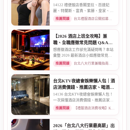
典酒店消費
14122 禮便服店香閣里拉、百達妃
麗、特蘭斯、富貴、紫藤、皇家、金
典、消費喝酒 、金拿督、101會...
推薦閱讀
台北禮服酒店公關招募：兼職工作內容與薪資規範 · 2026-06-04
【2026 酒店上班全攻略】兼
職、全職應徵常見問題 Q&A：
薪資、安全、環境全解析
想應徵酒店工作卻充滿疑問嗎？本站
彙整 2026 最新酒店小姐應徵常見問
題 Q&A。深入解析全職與兼職...
推薦閱讀
台北八大行業兼職指南：熱門職缺與求職須知 · 2026-03-09
台北KTV夜總會娛樂懶人包｜酒
店消費價錢、推薦店家、喝酒介
紹一次看懂
14136 台北KTV夜總會娛樂懶人包！
一次搞懂酒店消費價錢、推薦店家、
喝酒介紹。從基本消費、包廂...
推薦閱讀
【禮服酒店消費攻略】KTV喝酒娛樂、價格試算 · 2026-03-16
2026「台北八大行業最高薪」出