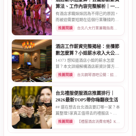
算法、工作內容完整解析｜一次
搞懂收入結構
有酒店求職妹妹因為不得已的原因，
而被迫需要短期在這個行業賺錢的時
候而環境又你文章提到的那麼...
推薦閱讀
台北八大行業兼職指南：熱門職缺與求職須知 · 2026-02-13
酒店工作薪資完整揭秘：坐檯節
數怎麼算？小姐薪水收入大公開
｜2026最新
14373 想知道酒店小姐的薪水怎麼
算？本文詳細解構酒店薪資計算方
式，從「坐檯節數」的基本概念、...
推薦閱讀
台北鋼琴酒吧公關：招募條件與工作環境介紹 · 2026-03-09
台北禮服便服酒店推薦排行｜
2026最新TOP5帶你嗨翻夜生活
## 還在想去台北酒店要訂哪一家？本
篇整理5家真正值得去的禮服店、便
服店，從氣氛、小姐素質、消...
推薦閱讀
【禮服酒店消費攻略】KTV喝酒娛樂、價格試算 · 2026-05-08