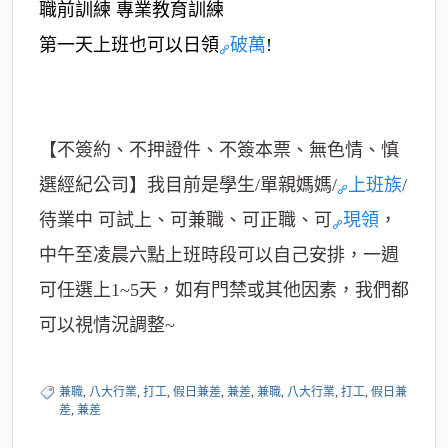
職前訓練 專業教育訓練
第一天上班也可以日領
破萬
!
【不簽約、不押證件、不簽本票、無色情、慎
選經紀公司】我目前是學生/單親媽媽/
上班族
/
待業中
可試上、可兼職、可正職、可
現領
，
中午至凌晨六點上班時段可以自己安排，一週
可任選上1~5天，如有門禁或其他因素，我們都
可以視情況調整~
兼職
,
八大行業
,
打工
,
假日兼差
,
兼差
,
兼職
,
八大行業
,
打工
,
假日兼
差
,
兼差