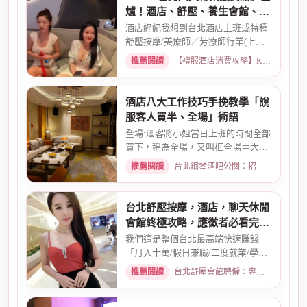
爐！酒店、舒壓、養生會館、經
紀人推薦
酒店經紀我想到台北酒店上班或特種
舒壓按摩/美療師／芳療師行業(上班
天數可自選) 特種行業工作也...
推薦閱讀
【禮服酒店消費攻略】KTV喝酒娛樂、價格試算 · 2026-01-15
酒店八大工作技巧手挽教學「說
服客人買半、全場」術語
全場:酒客將小姐當日上班的時間全部
買下，稱為全場，又叫框全場＝大框
＝外全酒店買框送s外全多少...
推薦閱讀
台北鋼琴酒吧公關：招募條件與工作環境介紹 · 2026-03-26
台北舒壓按摩，酒店，聊天休閒
會館終極攻略，應徵者必看完整
指南
我們這是整個台北最高端快速賺錢
「月入十萬/假日兼職/二度就業/學生
兼職/八大廣告/林森北路KTV酒...
推薦閱讀
台北舒壓會館聘僱：專業按摩師職缺與職涯規劃 · 2026-01-07