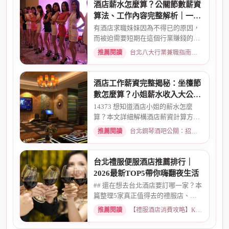
酒店薪水怎麼算？公關節數薪資
算法、工作內容完整解析｜一次
搞懂收入結構
有酒店求職妹妹因為不得已的原因，
而被迫需要短期在這個行業賺錢的時
候而環境又你文章提到的那麼...
推薦閱讀
台北八大行業兼職指南：熱門職缺與求職須知 · 2026-02-13
酒店工作薪資完整揭秘：坐檯節
數怎麼算？小姐薪水收入大公開
｜2026最新
14373 想知道酒店小姐的薪水怎麼
算？本文詳細解構酒店薪資計算方
式，從「坐檯節數」的基本概念、...
推薦閱讀
台北鋼琴酒吧公關：招募條件與工作環境介紹 · 2026-03-09
台北禮服便服酒店推薦排行｜
2026最新TOP5帶你嗨翻夜生活
## 還在想去台北酒店要訂哪一家？本
篇整理5家真正值得去的禮服店、便
服店，從氣氛、小姐素質、消...
推薦閱讀
【禮服酒店消費攻略】KTV喝酒娛樂、價格試算 · 2026-05-08