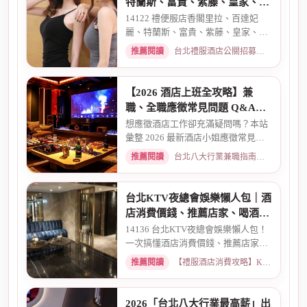
特蘭斯、富貴、紫藤、皇家、金
典酒店消費
14122 禮便服店香閣里拉、百達妃
麗、特蘭斯、富貴、紫藤、皇家、金
典、消費喝酒 、金拿督、101會...
推薦閱讀
台北禮服酒店公關招募：兼職工作內容與薪資規範 · 2026-06-04
【2026 酒店上班全攻略】兼
職、全職應徵常見問題 Q&A：
薪資、安全、環境全解析
想應徵酒店工作卻充滿疑問嗎？本站
彙整 2026 最新酒店小姐應徵常見問
題 Q&A。深入解析全職與兼職...
推薦閱讀
台北八大行業兼職指南：熱門職缺與求職須知 · 2026-03-09
台北KTV夜總會娛樂懶人包｜酒
店消費價錢、推薦店家、喝酒介
紹一次看懂
14136 台北KTV夜總會娛樂懶人包！
一次搞懂酒店消費價錢、推薦店家、
喝酒介紹。從基本消費、包廂...
推薦閱讀
【禮服酒店消費攻略】KTV喝酒娛樂、價格試算 · 2026-03-16
2026「台北八大行業最高薪」出