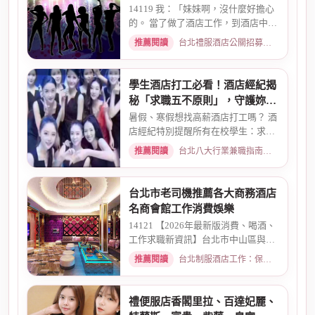
14119 我：「妹妹啊，沒什麼好擔心
的。 當了做了酒店工作，到酒店中，
還有兩個機會 一個是單純、...
推薦閱讀
台北禮服酒店公關招募：兼職工作內容與薪資規範 · 2026-01-08
學生酒店打工必看！酒店經紀揭
秘「求職五不原則」，守護妳的
求職安全
暑假、寒假想找高薪酒店打工嗎？ 酒
店經紀特別提醒所有在校學生：求職
時請務必堅守「五不原則」...
推薦閱讀
台北八大行業兼職指南：熱門職缺與求職須知 · 2026-03-09
台北市老司機推薦各大商務酒店
名商會館工作消費娛樂
14121 【2026年最新版消費、喝酒、
工作求職新資訊】台北市中山區與東
區酒店老司機推薦舒壓會館、...
推薦閱讀
台北制服酒店工作：保障現領薪資與職缺總覽 · 2026-04-01
禮便服店香閣里拉、百達妃麗、