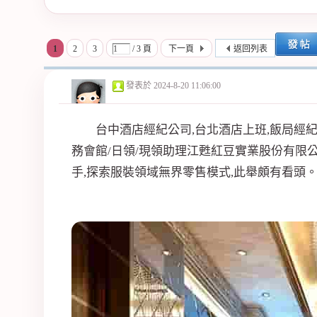
紀
1
2
3
/ 3 頁
下一頁
返回列表
發表於
2024-8-20 11:06:00
台中酒店經紀公司,台北酒店上班,飯局經
務會館/日領/現領助理江甦紅豆實業股份有限
手,探索服裝領域無界零售模式,此舉頗有看頭。2
公