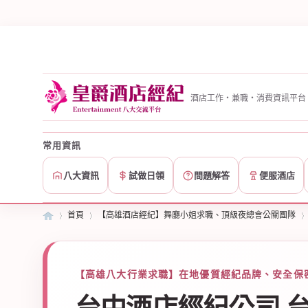
酒店工作・兼職・消費資訊平台
常用資訊
八大資訊
試做日領
問題解答
便服酒店
首頁
【高雄酒店經紀】舞廳小姐求職、頂級夜總會公關團隊
皇
»
【高雄八大行業求職】在地優質經紀品牌、安全保密
›
›