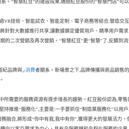
系。“智慧紅豆”的建設成果,通過紅豆股份的“智慧門店”可
過VR技術、智能試衣、智能定制、電子商務等結合,營造交互
雙方將針對大數據進行共享,讓數據鎖定優質用戶、精準用戶需
後期的二次營銷及再次營銷。“智慧紅豆”更“智慧”了,反饋到
經紀品牌與
消費
者關系。新場景之下,品牌傳播與商品銷售
。
中所需要的服務資源有逐步增長的趨勢。紅豆股份認為,零售
持推進“服務化”,主要是:一手要抓住“制造業服務化”以用
務融合,將形成“你中有我,我中有你”,獲得更大的發展活力、
,轉向以客戶需求為中心、具有全服務鏈和全程化服務的企業