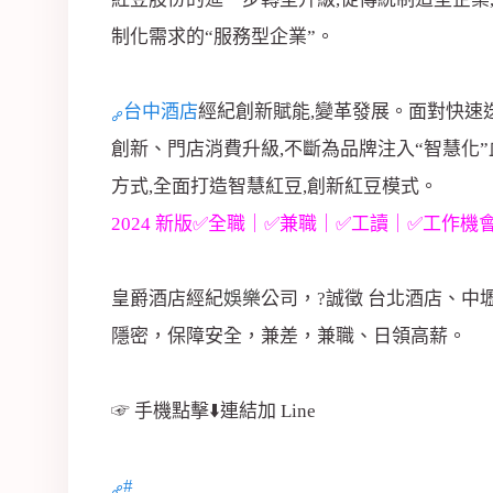
制化需求的“服務型企業”。
台中酒店
經紀創新賦能,變革發展。面對快速
創新、門店消費升級,不斷為品牌注入“智慧化”
方式,全面打造智慧紅豆,創新紅豆模式。
2024 新版✅全職｜✅兼職｜✅工讀｜✅工作機
皇爵酒店經紀
娛樂
公司，?誠徵 台北酒店、
隱密，保障安全，兼差，兼職、日領高薪。
☞ 手機點擊⬇️連結加 Line
#