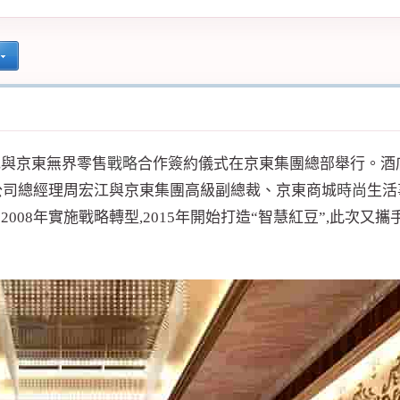
紀與京東無界零售
戰略
合作簽約儀式在京東集團總部舉行。酒店賺
公司總經理周宏江與京東集團高級副總裁、京東商城
時尚
生活
008年實施戰略轉型,2015年開始打造“智慧紅豆”,此次又攜