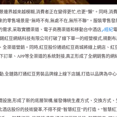
邊界越來越模糊,消費者正在變得更忙,也更“懶”。同時,消
的零售場景是“無時不有,無處不在,無所不聯”。服裝零售
的需求,采取實體渠道、電子商務渠道和移動台中酒店
經紀
的無錫紅豆網絡科技有限公司打破了線下單一的經營模式,規劃布
絡、全渠道營銷。同時,紅豆股份通過紅豆商城將線上網店、紅
下
訂單
、APP等全渠道的系統對接,真正形成了全網銷售的網
動,全鏈路打通紅豆男裝
品牌
線上線下店鋪,打造以品牌為中
礎設施,形成了新的底層架構,催發傳統生產方式、交換方式
北酒店股份的技術變革,不得不提“智慧紅豆”的打造。“智慧