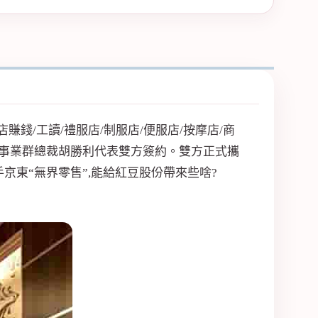
錢/工讀/禮服店/制服店/便服店/按摩店/商
事業群總裁胡勝利代表雙方簽約。雙方正式攜
手京東“無界零售”,能給紅豆股份帶來些啥?