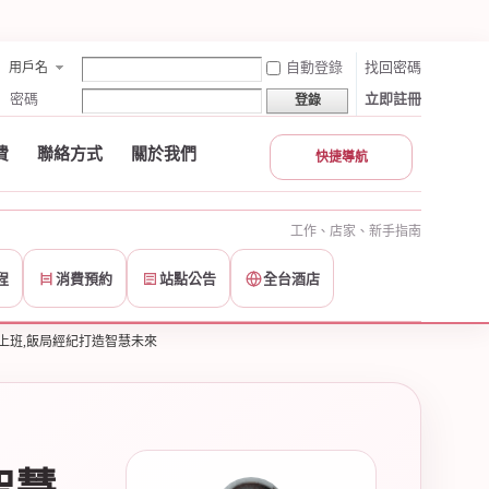
自動登錄
找回密碼
用戶名
密碼
立即註冊
登錄
費
聯絡方式
關於我們
快捷導航
工作、店家、新手指南
程
消費預約
站點公告
全台酒店
上班,飯局經紀打造智慧未來