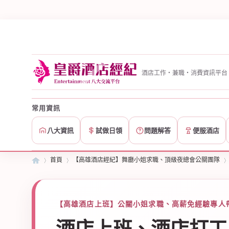
酒店工作・兼職・消費資訊平台
常用資訊
八大資訊
試做日領
問題解答
便服酒店
首頁
【高雄酒店經紀】舞廳小姐求職、頂級夜總會公關團隊
皇
»
【高雄酒店上班】公關小姐求職、高薪免經驗專人帶
›
›