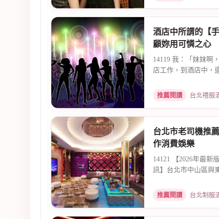
酒店中所謂的【
顧妳用可憐之心
14119 我：「妹妹
店工作，到酒店中，還
推薦閱讀
台北禮服酒店公關
台北市老司機推
作消費娛樂
14121 【2026
訊】台北市中山區與
館、...
推薦閱讀
台北制服酒店工作