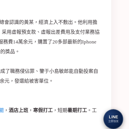
夜總會認識的黃某，經濟上入不敷出。他利用擔
間，采用虛報預支款、虛報出差費用及支付業務協
14萬余元，購置了20多部最新的Iphone
到的獎品。
構成了職務侵佔罪、鑒于小島敏郎能自動投案自
萬余元，發還給被害單位。
關
，
酒店上班
，
寒假打工
，短期
暑期打工
。工
LINE
立即加友