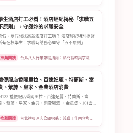
學生酒店打工必看！酒店經紀揭秘「求職五
不原則」，守護妳的求職安全
暑假、寒假想找高薪酒店打工嗎？ 酒店經紀特別提醒
所有在校學生：求職時請務必堅守「五不原則」...
推薦閱讀
台北八大行業兼職指南：熱門職缺與求職須知 · 2026-03-09
禮便服店香閣里拉、百達妃麗、特蘭斯、富
貴、紫藤、皇家、金典酒店消費
14122 禮便服店香閣里拉、百達妃麗、特蘭斯、富
貴、紫藤、皇家、金典、消費喝酒 、金拿督、101會...
推薦閱讀
台北禮服酒店公關招募：兼職工作內容與薪資規範 · 2026-06-04