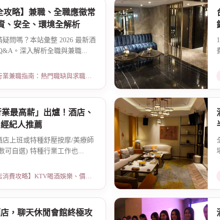
班全攻略】兼職、全職應徵常
薪資、安全、環境全解析
問嗎？本站彙整 2026 最新酒
&A。深入解析全職與兼職...
指南：熱門職缺與求職須知 · 2026-03-09
大行業最高薪」出爐！酒店、
、經紀人推薦
酒店上班或特種舒壓按摩/美療師
可自選) 特種行業工作也...
略】KTV喝酒娛樂、價格試算 · 2026-01-15
酒店，聊天休閒會館終極攻