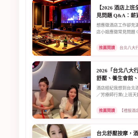
【2026 酒店上
見問題 Q&A：
想應徵酒店工作卻充滿疑
店小姐應徵常見問題 Q
推薦閱讀
台北八大行業兼職
2026「台北八
舒壓、養生會館
酒店經紀我想到台北
／芳療師行業(上班天數
推薦閱讀
【禮服酒店消費攻
台北舒壓按摩，