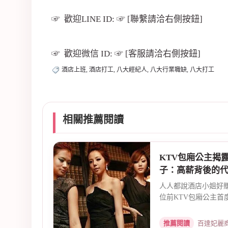
☞ 歡迎LINE ID: ☞ [聯繫請洽右側按鈕]
☞ 歡迎微信 ID: ☞ [客服請洽右側按鈕]
酒店上班, 酒店打工, 八大經紀人, 八大行業職缺, 八大打工
相關推薦閱讀
KTV包廂公主揭
子：高薪背後的
人人都說酒店小姐好
位前KTV包廂公主首
推薦閱讀
百達妃麗商務會