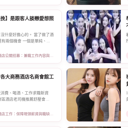
手挽】是跟客人談戀愛想照
啊，沒什麼好擔心的。 當了做了酒
有兩個機會 一個是單純、...
招募：兼職工作內容與薪資規範 · 2026-01-08
薦各大商務酒店名商會館工
年最新版消費、喝酒、工作求職新資
東區酒店老司機推薦舒壓會
：保障現領薪資與職缺總覽 · 2026-04-01