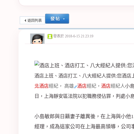
紀
返回列表
發表於
2018-6-15 21:23:19
酒店上班、酒店打工、八大經紀人提供:您酒店
公
北酒店
經紀， 高雄
酒店
經紀
，
酒店
經紀人
小
日，上海靜安區法院以犯職務侵佔罪，判處小島
小島敏郎與日籍妻子離異後，在上海與小他1
經理，成為這家公司在上海最高領導，公司事