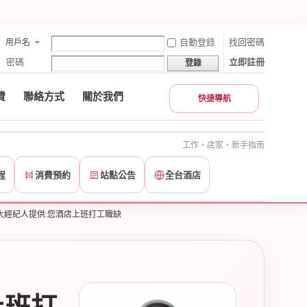
自動登錄
找回密碼
用戶名
密碼
立即註冊
登錄
費
聯絡方式
關於我們
快捷導航
工作、店家、新手指南
程
消費預約
站點公告
全台酒店
大經紀人提供:您酒店上班打工職缺