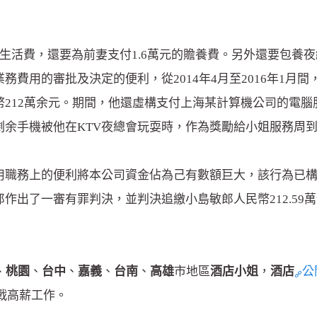
生活費，還要為前妻支付1.6萬元的贍養費。另外還要包養
務費用的審批及決定的便利，從2014年4月至2016年1月
12萬余元。期間，他還虛構支付上海某計算機公司的電腦服務費
剩余手機被他在KTV夜總會玩耍時，作為獎勵給小姐服務周
用職務上的便利將本公司資金佔為己有數額巨大，該行為已
作出了一審有罪判決，並判決追繳小島敏郎人民幣212.59
、
桃園
、
台中
、
嘉義
、
台南
、
高雄
市地區
酒店小姐
，
酒店
公
戰高薪工作。