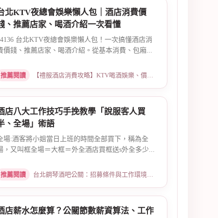
台北KTV夜總會娛樂懶人包｜酒店消費價
錢、推薦店家、喝酒介紹一次看懂
14136 台北KTV夜總會娛樂懶人包！一次搞懂酒店消
費價錢、推薦店家、喝酒介紹。從基本消費、包廂...
推薦閱讀
【禮服酒店消費攻略】KTV喝酒娛樂、價格試算 · 2026-03-16
酒店八大工作技巧手挽教學「說服客人買
半、全場」術語
全場:酒客將小姐當日上班的時間全部買下，稱為全
場，又叫框全場＝大框＝外全酒店買框送s外全多少...
推薦閱讀
台北鋼琴酒吧公關：招募條件與工作環境介紹 · 2026-03-26
酒店薪水怎麼算？公關節數薪資算法、工作