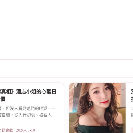
露真相》酒店小姐的心酸日
代價
賺，但沒人看見她們的眼淚。一
度自曝，從入行初衷、被客人...
館 · 2026-05-10