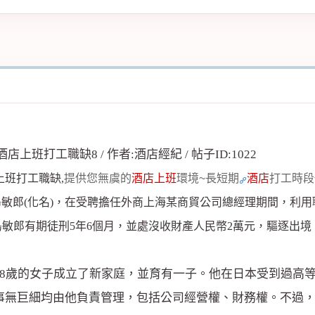
上班打工職缺,
提供您無虞的
酒店上班
環境~長短期
酒店
打工
時段
島敏郎(化名)，在受聘擔任外商上海某商貿公司總經理期間，利用
敏郎有期徒刑5年6個月，並處沒收財產人民幣2萬元，驅逐出境
8歲的女子成立了新家庭，並育有一子。他在日本受到過高等教
無巨細均由他負責管理，包括公司經營權、財務權。不過，小