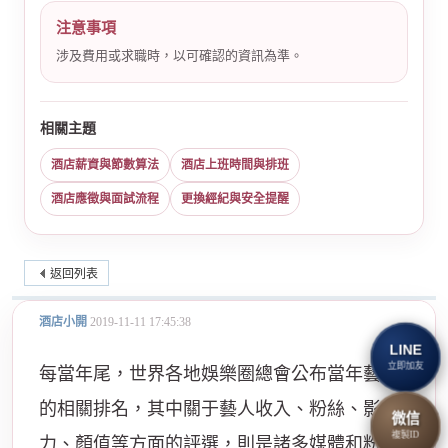
注意事項
涉及費用或求職時，以可確認的資訊為準。
相關主題
酒店薪資與節數算法
酒店上班時間與排班
酒店應徵與面試流程
更換經紀與安全提醒
返回列表
酒店小開
2019-11-11 17:45:38
LINE
立即加友
每當年尾，世界各地娛樂圈總會公布當年藝人
的相關排名，其中關于藝人收入、粉絲、影響
微信
複製ID
力、顏值等方面的評選，則是諸多媒體和粉絲