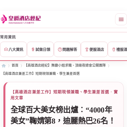
常用資訊
八大資訊
試做日領
問題解答
便服酒店
禮服
首頁
【高雄酒店經紀】舞廳小姐求職、頂級夜總會公關團隊
【高雄酒店兼差工作】短期現領兼職、學生兼差首選
皇
»
›
›
【高雄酒店兼差工作】短期現領兼職、學生兼差首選 · 實
用文章
全球百大美女榜出爐︰“4000年
美女”鞠婧第8，迪麗熱巴26名！