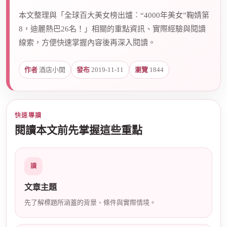
本文整理與「全球百大美女榜出爐︰“4000年美女”鞠婧第
8，迪麗熱巴26名！」相關的重點資訊、實際經驗與閱讀
爵
線索，方便快速掌握內容後再深入閱讀。
作者
酒店小開
發布
2019-11-11
瀏覽
1844
快速導讀
閱讀本文前先掌握這些重點
酒
讀
文章主題
先了解標題所涵蓋的背景、條件與實際情境。