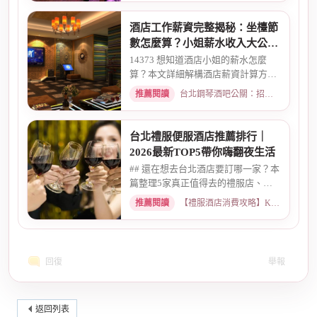
酒店工作薪資完整揭秘：坐檯節
數怎麼算？小姐薪水收入大公開
｜2026最新
14373 想知道酒店小姐的薪水怎麼
算？本文詳細解構酒店薪資計算方
式，從「坐檯節數」的基本概念、...
推薦閱讀
台北鋼琴酒吧公關：招募條件與工作環境介紹 · 2026-03-09
台北禮服便服酒店推薦排行｜
2026最新TOP5帶你嗨翻夜生活
## 還在想去台北酒店要訂哪一家？本
篇整理5家真正值得去的禮服店、便
服店，從氣氛、小姐素質、消...
推薦閱讀
【禮服酒店消費攻略】KTV喝酒娛樂、價格試算 · 2026-05-08
回復
舉報
返回列表