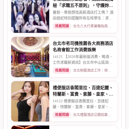
秘「求職五不原則」，守護妳的
求職安全
暑假、寒假想找高薪酒店打工嗎？ 酒
店經紀特別提醒所有在校學生：求職
時請務必堅守「五不原則」...
推薦閱讀
台北八大行業兼職指南：熱門職缺與求職須知 · 2026-03-09
台北市老司機推薦各大商務酒店
名商會館工作消費娛樂
14121 【2026年最新版消費、喝酒、
工作求職新資訊】台北市中山區與東
區酒店老司機推薦舒壓會館、...
推薦閱讀
台北制服酒店工作：保障現領薪資與職缺總覽 · 2026-04-01
禮便服店香閣里拉、百達妃麗、
特蘭斯、富貴、紫藤、皇家、金
典酒店消費
14122 禮便服店香閣里拉、百達妃
麗、特蘭斯、富貴、紫藤、皇家、金
典、消費喝酒 、金拿督、101會...
推薦閱讀
台北禮服酒店公關招募：兼職工作內容與薪資規範 · 2026-06-04