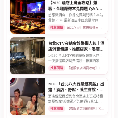
【2026 酒店上班全攻略】兼
職、全職應徵常見問題 Q&A：
薪資、安全、環境全解析
想應徵酒店工作卻充滿疑問嗎？本站
彙整 2026 最新酒店小姐應徵常見問
題 Q&A。深入解析全職與兼職...
推薦閱讀
台北八大行業兼職指南：熱門職缺與求職須知 · 2026-03-09
台北KTV夜總會娛樂懶人包｜酒
店消費價錢、推薦店家、喝酒介
紹一次看懂
14136 台北KTV夜總會娛樂懶人包！
一次搞懂酒店消費價錢、推薦店家、
喝酒介紹。從基本消費、包廂...
推薦閱讀
【禮服酒店消費攻略】KTV喝酒娛樂、價格試算 · 2026-03-16
2026「台北八大行業最高薪」出
爐！酒店、舒壓、養生會館、經
紀人推薦
酒店經紀我想到台北酒店上班或特種
舒壓按摩/美療師／芳療師行業(上班
天數可自選) 特種行業工作也...
推薦閱讀
【禮服酒店消費攻略】KTV喝酒娛樂、價格試算 · 2026-01-15