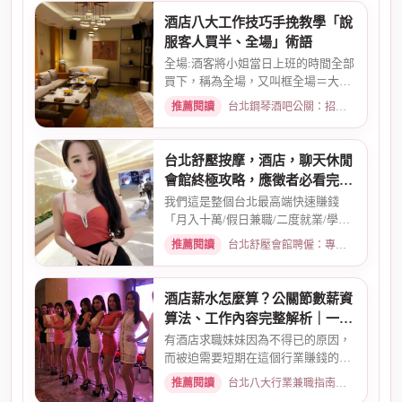
酒店八大工作技巧手挽教學「說
服客人買半、全場」術語
全場:酒客將小姐當日上班的時間全部
買下，稱為全場，又叫框全場＝大框
＝外全酒店買框送s外全多少...
推薦閱讀
台北鋼琴酒吧公關：招募條件與工作環境介紹 · 2026-03-26
台北舒壓按摩，酒店，聊天休閒
會館終極攻略，應徵者必看完整
指南
我們這是整個台北最高端快速賺錢
「月入十萬/假日兼職/二度就業/學生
兼職/八大廣告/林森北路KTV酒...
推薦閱讀
台北舒壓會館聘僱：專業按摩師職缺與職涯規劃 · 2026-01-07
酒店薪水怎麼算？公關節數薪資
算法、工作內容完整解析｜一次
搞懂收入結構
有酒店求職妹妹因為不得已的原因，
而被迫需要短期在這個行業賺錢的時
候而環境又你文章提到的那麼...
推薦閱讀
台北八大行業兼職指南：熱門職缺與求職須知 · 2026-02-13