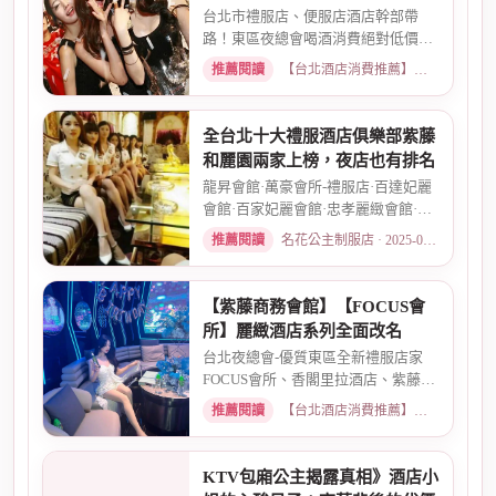
優惠
台北市禮服店、便服店酒店幹部帶
路！東區夜總會喝酒消費絕對低價優
惠。專業幹部安排，包廂費、小...
推薦閱讀
【台北酒店消費推薦】各大商務酒店、夜總會試算 · 2026-03-15
全台北十大禮服酒店俱樂部紫藤
和麗園兩家上榜，夜店也有排名
龍昇會館·萬豪會所-禮服店·百達妃麗
會館·百家妃麗會館·忠孝麗緻會館·敦
南麗緻會館·金荷會...
推薦閱讀
名花公主制服店 · 2025-02-01
【紫藤商務會館】【FOCUS會
所】麗緻酒店系列全面改名
台北夜總會-優質東區全新禮服店家
FOCUS會所、香閣里拉酒店、紫藤名
店、酒店幹部就是為了給你更好...
推薦閱讀
【台北酒店消費推薦】各大商務酒店、夜總會試算 · 2026-03-30
KTV包廂公主揭露真相》酒店小