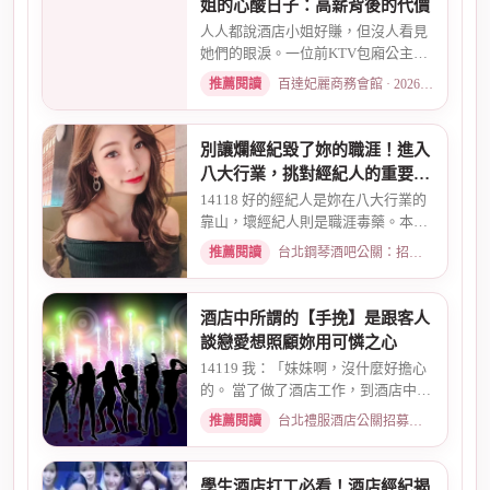
姐的心酸日子：高薪背後的代價
人人都說酒店小姐好賺，但沒人看見
她們的眼淚。一位前KTV包廂公主首
度自曝，從入行初衷、被客人...
推薦閱讀
百達妃麗商務會館 · 2026-05-10
別讓爛經紀毀了妳的職涯！進入
八大行業，挑對經紀人的重要性
全解析
14118 好的經紀人是妳在八大行業的
靠山，壞經紀人則是職涯毒藥。本文
解析經紀人的4大功能、挑選...
推薦閱讀
台北鋼琴酒吧公關：招募條件與工作環境介紹 · 2026-05-09
酒店中所謂的【手挽】是跟客人
談戀愛想照顧妳用可憐之心
14119 我：「妹妹啊，沒什麼好擔心
的。 當了做了酒店工作，到酒店中，
還有兩個機會 一個是單純、...
推薦閱讀
台北禮服酒店公關招募：兼職工作內容與薪資規範 · 2026-01-08
學生酒店打工必看！酒店經紀揭