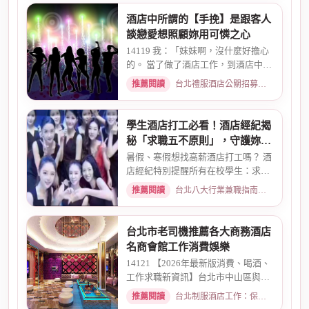
酒店中所謂的【手挽】是跟客人
談戀愛想照顧妳用可憐之心
14119 我：「妹妹啊，沒什麼好擔心
的。 當了做了酒店工作，到酒店中，
還有兩個機會 一個是單純、...
推薦閱讀
台北禮服酒店公關招募：兼職工作內容與薪資規範 · 2026-01-08
學生酒店打工必看！酒店經紀揭
秘「求職五不原則」，守護妳的
求職安全
暑假、寒假想找高薪酒店打工嗎？ 酒
店經紀特別提醒所有在校學生：求職
時請務必堅守「五不原則」...
推薦閱讀
台北八大行業兼職指南：熱門職缺與求職須知 · 2026-03-09
台北市老司機推薦各大商務酒店
名商會館工作消費娛樂
14121 【2026年最新版消費、喝酒、
工作求職新資訊】台北市中山區與東
區酒店老司機推薦舒壓會館、...
推薦閱讀
台北制服酒店工作：保障現領薪資與職缺總覽 · 2026-04-01