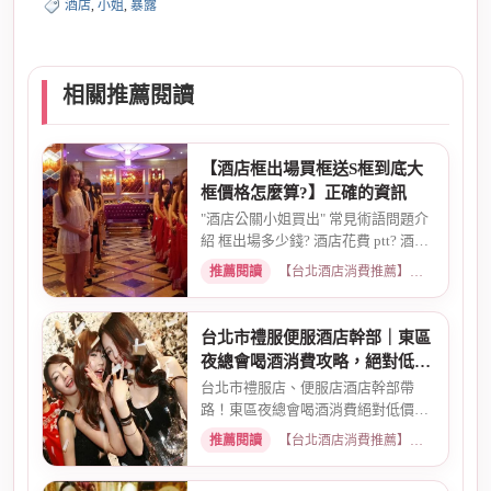
酒店
,
小姐
,
暴露
相關推薦閱讀
【酒店框出場買框送S框到底大
框價格怎麼算?】正確的資訊
"酒店公關小姐買出" 常見術語問題介
紹 框出場多少錢? 酒店花費 ptt? 酒店
帶出場價錢? 酒店帳單pt...
推薦閱讀
【台北酒店消費推薦】各大商務酒店、夜總會試算 · 2026-03-14
台北市禮服便服酒店幹部｜東區
夜總會喝酒消費攻略，絕對低價
優惠
台北市禮服店、便服店酒店幹部帶
路！東區夜總會喝酒消費絕對低價優
惠。專業幹部安排，包廂費、小...
推薦閱讀
【台北酒店消費推薦】各大商務酒店、夜總會試算 · 2026-03-15