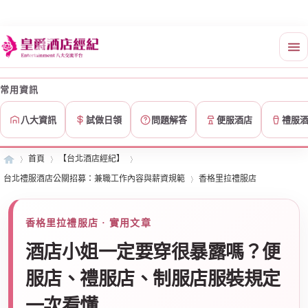
常用資訊
八大資訊
試做日領
問題解答
便服酒店
禮服
首頁
【台北酒店經紀】
台北禮服酒店公關招募：兼職工作內容與薪資規範
香格里拉禮服店
皇
»
›
›
香格里拉禮服店 · 實用文章
›
酒店小姐一定要穿很暴露嗎？便
服店、禮服店、制服店服裝規定
一次看懂