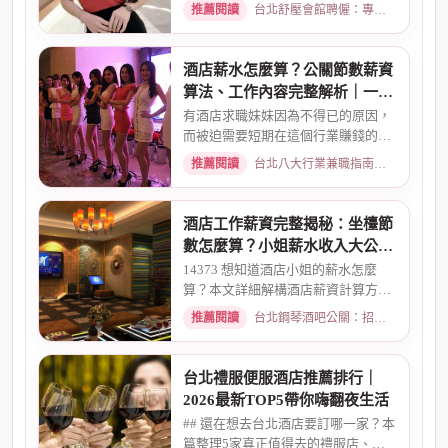
兼職/八大廣告/林森北路KTV酒...
推薦閱讀
台北舒壓會館聘僱：專業按摩師職缺與職涯規劃 · 2026-01-07
酒店薪水怎麼算？公關節數薪資
算法、工作內容完整解析｜一次
搞懂收入結構
有酒店求職妹妹因為不得已的原因，
而被迫需要短期在這個行業賺錢的時
候而環境又你文章提到的那麼...
推薦閱讀
台北八大行業兼職指南：熱門職缺與求職須知 · 2026-02-13
酒店工作薪資完整揭秘：坐檯節
數怎麼算？小姐薪水收入大公開
｜2026最新
14373 想知道酒店小姐的薪水怎麼
算？本文詳細解構酒店薪資計算方
式，從「坐檯節數」的基本概念、...
推薦閱讀
台北鋼琴酒吧公關：招募條件與工作環境介紹 · 2026-03-09
台北禮服便服酒店推薦排行｜
2026最新TOP5帶你嗨翻夜生活
## 還在想去台北酒店要訂哪一家？本
篇整理5家真正值得去的禮服店、便