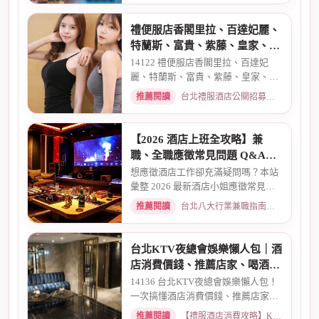
禮便服店香閣里拉、百達妃麗、
特蘭斯、富貴、紫藤、皇家、金
典酒店消費
14122 禮便服店香閣里拉、百達妃
麗、特蘭斯、富貴、紫藤、皇家、金
典、消費喝酒 、金拿督、101會...
推薦閱讀
台北禮服酒店公關招募：兼職工作內容與薪資規範 · 2026-06-04
【2026 酒店上班全攻略】兼
職、全職應徵常見問題 Q&A：
薪資、安全、環境全解析
想應徵酒店工作卻充滿疑問嗎？本站
彙整 2026 最新酒店小姐應徵常見問
題 Q&A。深入解析全職與兼職...
推薦閱讀
台北八大行業兼職指南：熱門職缺與求職須知 · 2026-03-09
台北KTV夜總會娛樂懶人包｜酒
店消費價錢、推薦店家、喝酒介
紹一次看懂
14136 台北KTV夜總會娛樂懶人包！
一次搞懂酒店消費價錢、推薦店家、
喝酒介紹。從基本消費、包廂...
推薦閱讀
【禮服酒店消費攻略】KTV喝酒娛樂、價格試算 · 2026-03-16