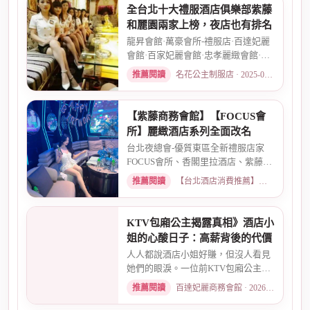
全台北十大禮服酒店俱樂部紫藤
和麗園兩家上榜，夜店也有排名
龍昇會館·萬豪會所-禮服店·百達妃麗
會館·百家妃麗會館·忠孝麗緻會館·敦
南麗緻會館·金荷會...
推薦閱讀
名花公主制服店 · 2025-02-01
【紫藤商務會館】【FOCUS會
所】麗緻酒店系列全面改名
台北夜總會-優質東區全新禮服店家
FOCUS會所、香閣里拉酒店、紫藤名
店、酒店幹部就是為了給你更好...
推薦閱讀
【台北酒店消費推薦】各大商務酒店、夜總會試算 · 2026-03-30
KTV包廂公主揭露真相》酒店小
姐的心酸日子：高薪背後的代價
人人都說酒店小姐好賺，但沒人看見
她們的眼淚。一位前KTV包廂公主首
度自曝，從入行初衷、被客人...
推薦閱讀
百達妃麗商務會館 · 2026-05-10