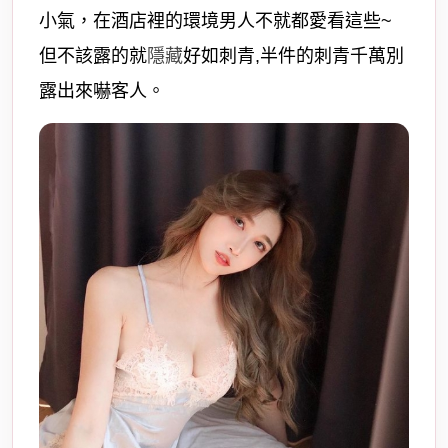
小氣，在酒店裡的環境男人不就都愛看這些~
但不該露的就
隱藏
好如刺青,半件的刺青千萬別
露出來嚇客人。