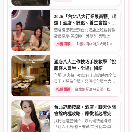
2026「台北八大行業最高薪」出
爐！酒店、舒壓、養生會館、經
紀人推薦
酒店經紀我想到台北酒店上班或特種
舒壓按摩/美療師／芳療師行業(上班
天數可自選) 特種行業工作也...
推薦閱讀
【禮服酒店消費攻略】KTV喝酒娛樂、價格試算 · 2026-01-15
酒店八大工作技巧手挽教學「說
服客人買半、全場」術語
全場:酒客將小姐當日上班的時間全部
買下，稱為全場，又叫框全場＝大框
＝外全酒店買框送s外全多少...
推薦閱讀
台北鋼琴酒吧公關：招募條件與工作環境介紹 · 2026-03-26
台北舒壓按摩，酒店，聊天休閒
會館終極攻略，應徵者必看完整
指南
我們這是整個台北最高端快速賺錢
「月入十萬/假日兼職/二度就業/學生