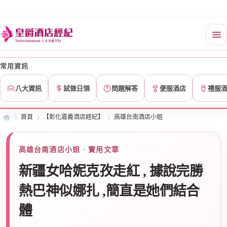
常用資訊
八大資訊
試做日領
問題解答
便服酒店
禮服
首頁
【彰化嘉義酒店經紀】
高雄台南酒店小姐
高雄台南酒店小姐 · 實用文章
皇
»
›
›
新疆女哈妮克孜走紅 , 據說完勝
熱巴神似娜扎 ,簡直是她們結合
體