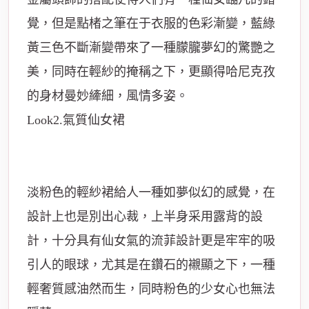
覺，但是點楮之筆在于衣服的色彩漸變，藍綠
黃三色不斷漸變帶來了一種朦朧夢幻的驚艷之
美，同時在輕紗的掩稱之下，更顯得哈尼克孜
的身材曼妙縴細，風情多姿。
Look2.氣質仙女裙
淡粉色的輕紗裙給人一種如夢似幻的感覺，在
設計上也是別出心裁，上半身采用露背的設
計，十分具有仙女氣的流菲設計更是牢牢的吸
引人的眼球，尤其是在鑽石的襯顯之下，一種
輕奢質感油然而生，同時粉色的少女心也無法