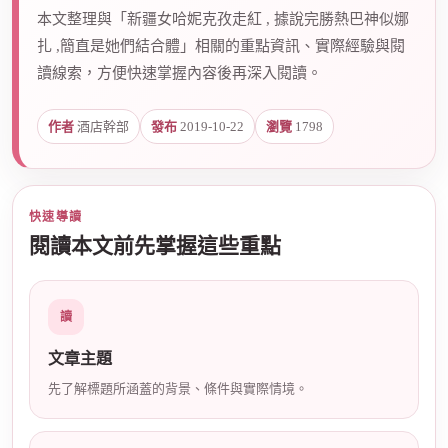
本文整理與「新疆女哈妮克孜走紅 , 據說完勝熱巴神似娜
扎 ,簡直是她們結合體」相關的重點資訊、實際經驗與閱
爵
讀線索，方便快速掌握內容後再深入閱讀。
作者
酒店幹部
發布
2019-10-22
瀏覽
1798
快速導讀
閱讀本文前先掌握這些重點
酒
讀
文章主題
先了解標題所涵蓋的背景、條件與實際情境。