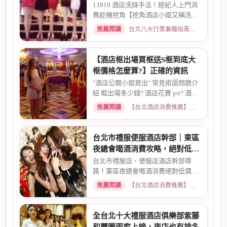
13918 酒店洗妹手法！經紀人上門消
費趁機挖角【挖角酒店小姐又稱洗妹
必須支付酒店經紀跳槽費嗎?...
推薦閱讀
台北八大行業兼職指南：熱門職缺與求職須知 · 2026-06-04
【酒店框出場買框送S框到底大
框價格怎麼算?】正確的資訊
"酒店公關小姐買出" 常見術語問題介
紹 框出場多少錢? 酒店花費 ptt? 酒店
帶出場價錢? 酒店帳單pt...
推薦閱讀
【台北酒店消費推薦】各大商務酒店、夜總會試算 · 2026-03-14
台北市禮服便服酒店幹部｜東區
夜總會喝酒消費攻略，絕對低價
優惠
台北市禮服店、便服店酒店幹部帶
路！東區夜總會喝酒消費絕對低價優
惠。專業幹部安排，包廂費、小...
推薦閱讀
【台北酒店消費推薦】各大商務酒店、夜總會試算 · 2026-03-15
全台北十大禮服酒店俱樂部紫藤