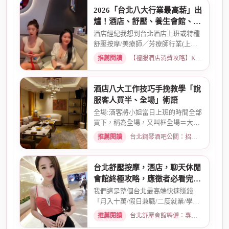
2026「台北八大行業最高薪」出
爐！酒店、舒壓、養生會館、經
紀人推薦
酒店經紀我想到台北酒店上班或特種
舒壓按摩/美療師／芳療師行業(上班
天數可自選) 特種行業工作也...
推薦閱讀
【禮服酒店消費攻略】KTV喝酒娛樂、價格試算 · 2026-01-15
酒店八大工作技巧手挽教學「說
服客人買半、全場」術語
全場:酒客將小姐當日上班的時間全部
買下，稱為全場，又叫框全場＝大框
＝外全酒店買框送s外全多少...
推薦閱讀
台北鋼琴酒吧公關：招募條件與工作環境介紹 · 2026-03-26
台北舒壓按摩，酒店，聊天休閒
會館終極攻略，應徵者必看完整
指南
我們這是整個台北最高端快速賺錢
「月入十萬/假日兼職/二度就業/學生
兼職/八大廣告/林森北路KTV酒...
推薦閱讀
台北舒壓會館聘僱：專業按摩師職缺與職涯規劃 · 2026-01-07