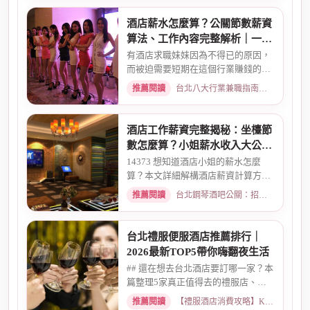
酒店薪水怎麼算？公關節數薪資
算法、工作內容完整解析｜一次
搞懂收入結構
有酒店求職妹妹因為不得已的原因，
而被迫需要短期在這個行業賺錢的時
候而環境又你文章提到的那麼...
推薦閱讀
台北八大行業兼職指南：熱門職缺與求職須知 · 2026-02-13
酒店工作薪資完整揭秘：坐檯節
數怎麼算？小姐薪水收入大公開
｜2026最新
14373 想知道酒店小姐的薪水怎麼
算？本文詳細解構酒店薪資計算方
式，從「坐檯節數」的基本概念、...
推薦閱讀
台北鋼琴酒吧公關：招募條件與工作環境介紹 · 2026-03-09
台北禮服便服酒店推薦排行｜
2026最新TOP5帶你嗨翻夜生活
## 還在想去台北酒店要訂哪一家？本
篇整理5家真正值得去的禮服店、便
服店，從氣氛、小姐素質、消...
推薦閱讀
【禮服酒店消費攻略】KTV喝酒娛樂、價格試算 · 2026-05-08