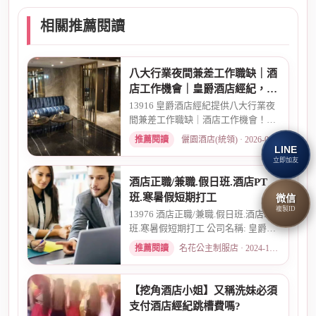
相關推薦閱讀
八大行業夜間兼差工作職缺｜酒
店工作機會｜皇爵酒店經紀，高
薪現領彈性排班
13916 皇爵酒店經紀提供八大行業夜
間兼差工作職缺｜酒店工作機會！彈
性排班、當日現領、無經驗可...
推薦閱讀
儷園酒店(統領) · 2026-03-16
LINE
立即加友
酒店正職/兼職.假日班.酒店PT
班.寒暑假短期打工
微信
複製ID
13976 酒店正職/兼職.假日班.酒店PT
班.寒暑假短期打工 公司名稱: 皇爵酒
店經紀娛樂開發國際(股)...
推薦閱讀
名花公主制服店 · 2024-10-07
【挖角酒店小姐】又稱洗妹必須
支付酒店經紀跳槽費嗎?