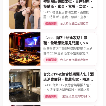
禮便服店香閣里拉、百達妃麗、
特蘭斯、富貴、紫藤、皇家、金
典酒店消費
14122 禮便服店香閣里拉、百達妃
麗、特蘭斯、富貴、紫藤、皇家、金
典、消費喝酒 、金拿督、101會...
推薦閱讀
台北禮服酒店公關招募：兼職工作內容與薪資規範 · 2026-06-04
【2026 酒店上班全攻略】兼
職、全職應徵常見問題 Q&A：
薪資、安全、環境全解析
想應徵酒店工作卻充滿疑問嗎？本站
彙整 2026 最新酒店小姐應徵常見問
題 Q&A。深入解析全職與兼職...
推薦閱讀
台北八大行業兼職指南：熱門職缺與求職須知 · 2026-03-09
台北KTV夜總會娛樂懶人包｜酒
店消費價錢、推薦店家、喝酒介
紹一次看懂
14136 台北KTV夜總會娛樂懶人包！
一次搞懂酒店消費價錢、推薦店家、
喝酒介紹。從基本消費、包廂...
推薦閱讀
【禮服酒店消費攻略】KTV喝酒娛樂、價格試算 · 2026-03-16