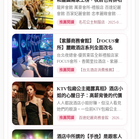
和麗園兩家上榜，夜店也有排名
龍昇會館·萬豪會所-禮服店·百達妃麗
會館·百家妃麗會館·忠孝麗緻會館·敦
南麗緻會館·金荷會...
推薦閱讀
名花公主制服店 · 2025-02-01
【紫藤商務會館】【FOCUS會
所】麗緻酒店系列全面改名
台北夜總會-優質東區全新禮服店家
FOCUS會所、香閣里拉酒店、紫藤名
店、酒店幹部就是為了給你更好...
推薦閱讀
【台北酒店消費推薦】各大商務酒店、夜總會試算 · 2026-03-30
KTV包廂公主揭露真相》酒店小
姐的心酸日子：高薪背後的代價
人人都說酒店小姐好賺，但沒人看見
她們的眼淚。一位前KTV包廂公主首
度自曝，從入行初衷、被客人...
推薦閱讀
百達妃麗商務會館 · 2026-05-10
酒店中所謂的【手挽】是跟客人