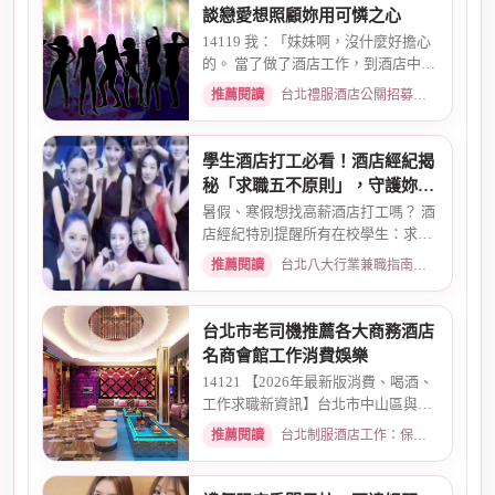
談戀愛想照顧妳用可憐之心
14119 我：「妹妹啊，沒什麼好擔心
的。 當了做了酒店工作，到酒店中，
還有兩個機會 一個是單純、...
推薦閱讀
台北禮服酒店公關招募：兼職工作內容與薪資規範 · 2026-01-08
學生酒店打工必看！酒店經紀揭
秘「求職五不原則」，守護妳的
求職安全
暑假、寒假想找高薪酒店打工嗎？ 酒
店經紀特別提醒所有在校學生：求職
時請務必堅守「五不原則」...
推薦閱讀
台北八大行業兼職指南：熱門職缺與求職須知 · 2026-03-09
台北市老司機推薦各大商務酒店
名商會館工作消費娛樂
14121 【2026年最新版消費、喝酒、
工作求職新資訊】台北市中山區與東
區酒店老司機推薦舒壓會館、...
推薦閱讀
台北制服酒店工作：保障現領薪資與職缺總覽 · 2026-04-01