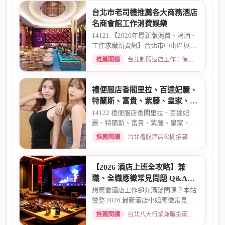
台北市老司機推薦各大商務酒店
名商會館工作消費娛樂
14121 【2026年最新版消費、喝酒、
工作求職新資訊】台北市中山區與東
區酒店老司機推薦舒壓會館、...
推薦閱讀
台北制服酒店工作：保障現領薪資與職缺總覽 · 2026-04-01
禮便服店香閣里拉、百達妃麗、
特蘭斯、富貴、紫藤、皇家、金
典酒店消費
14122 禮便服店香閣里拉、百達妃
麗、特蘭斯、富貴、紫藤、皇家、金
典、消費喝酒 、金拿督、101會...
推薦閱讀
台北禮服酒店公關招募：兼職工作內容與薪資規範 · 2026-06-04
【2026 酒店上班全攻略】兼
職、全職應徵常見問題 Q&A：
薪資、安全、環境全解析
想應徵酒店工作卻充滿疑問嗎？本站
彙整 2026 最新酒店小姐應徵常見問
題 Q&A。深入解析全職與兼職...
推薦閱讀
台北八大行業兼職指南：熱門職缺與求職須知 · 2026-03-09