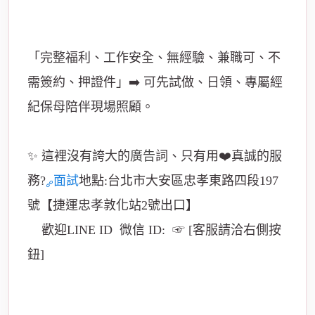
「完整福利、工作安全、無經驗、兼職可、不
需簽約、押證件」➡️ 可先試做、日領、專屬經
紀保母陪伴現場照顧。
✨ 這裡沒有誇大的
廣告
詞、只有用❤️真誠的服
務?
面試
地點:台北市大安區忠孝東路四段197
號【捷運忠孝敦化站2號出口】
歡迎LINE ID 微信 ID: ☞ [客服請洽右側按
鈕]