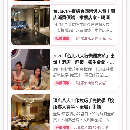
台北KTV夜總會娛樂懶人包｜酒
店消費價錢、推薦店家、喝酒介
紹一次看懂
14136 台北KTV夜總會娛樂懶人包！
一次搞懂酒店消費價錢、推薦店家、
喝酒介紹。從基本消費、包廂...
推薦閱讀
【禮服酒店消費攻略】KTV喝酒娛樂、價格試算 · 2026-03-16
2026「台北八大行業最高薪」出
爐！酒店、舒壓、養生會館、經
紀人推薦
酒店經紀我想到台北酒店上班或特種
舒壓按摩/美療師／芳療師行業(上班
天數可自選) 特種行業工作也...
推薦閱讀
【禮服酒店消費攻略】KTV喝酒娛樂、價格試算 · 2026-01-15
酒店八大工作技巧手挽教學「說
服客人買半、全場」術語
全場:酒客將小姐當日上班的時間全部
買下，稱為全場，又叫框全場＝大框
＝外全酒店買框送s外全多少...
推薦閱讀
台北鋼琴酒吧公關：招募條件與工作環境介紹 · 2026-03-26