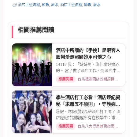
酒店上班流程
,
節數
,
薪水
,
酒店上班流程
,
節數
,
薪水
相關推薦閱讀
酒店中所謂的【手挽】是跟客人
談戀愛想照顧妳用可憐之心
14119 我：「妹妹啊，沒什麼好擔心
的。 當了做了酒店工作，到酒店中，
還有兩個機會 一個是單純、...
推薦閱讀
台北禮服酒店公關招募：兼職工作內容與薪資規範 · 2026-01-08
學生酒店打工必看！酒店經紀揭
秘「求職五不原則」，守護妳的
求職安全
暑假、寒假想找高薪酒店打工嗎？ 酒
店經紀特別提醒所有在校學生：求職
時請務必堅守「五不原則」...
推薦閱讀
台北八大行業兼職指南：熱門職缺與求職須知 · 2026-03-09