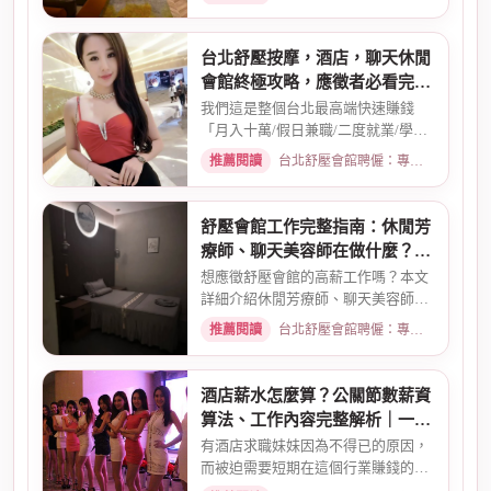
台北舒壓按摩，酒店，聊天休閒
會館終極攻略，應徵者必看完整
指南
我們這是整個台北最高端快速賺錢
「月入十萬/假日兼職/二度就業/學生
兼職/八大廣告/林森北路KTV酒...
推薦閱讀
台北舒壓會館聘僱：專業按摩師職缺與職涯規劃 · 2026-01-07
舒壓會館工作完整指南：休閒芳
療師、聊天美容師在做什麼？薪
資待遇一次看
想應徵舒壓會館的高薪工作嗎？本文
詳細介紹休閒芳療師、聊天美容師的
真實工作內容、薪資計算方式...
推薦閱讀
台北舒壓會館聘僱：專業按摩師職缺與職涯規劃 · 2026-03-09
酒店薪水怎麼算？公關節數薪資
算法、工作內容完整解析｜一次
搞懂收入結構
有酒店求職妹妹因為不得已的原因，
而被迫需要短期在這個行業賺錢的時
候而環境又你文章提到的那麼...