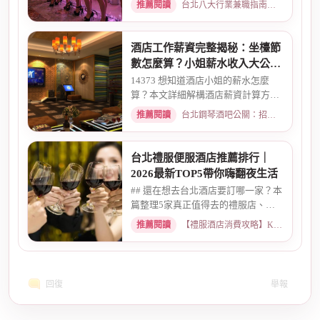
推薦閱讀
台北八大行業兼職指南：熱門職缺與求職須知 · 2026-02-13
酒店工作薪資完整揭秘：坐檯節
數怎麼算？小姐薪水收入大公開
｜2026最新
14373 想知道酒店小姐的薪水怎麼
算？本文詳細解構酒店薪資計算方
式，從「坐檯節數」的基本概念、...
推薦閱讀
台北鋼琴酒吧公關：招募條件與工作環境介紹 · 2026-03-09
台北禮服便服酒店推薦排行｜
2026最新TOP5帶你嗨翻夜生活
## 還在想去台北酒店要訂哪一家？本
篇整理5家真正值得去的禮服店、便
服店，從氣氛、小姐素質、消...
推薦閱讀
【禮服酒店消費攻略】KTV喝酒娛樂、價格試算 · 2026-05-08
回復
舉報