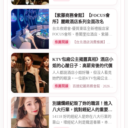
【紫藤商務會館】【FOCUS會
所】麗緻酒店系列全面改名
台北夜總會-優質東區全新禮服店家
FOCUS會所、香閣里拉酒店、紫藤名
店、酒店幹部就是為了給你更好...
推薦閱讀
【台北酒店消費推薦】各大商務酒店、夜總會試算 · 2026-03-30
KTV包廂公主揭露真相》酒店小
姐的心酸日子：高薪背後的代價
人人都說酒店小姐好賺，但沒人看見
她們的眼淚。一位前KTV包廂公主首
度自曝，從入行初衷、被客人...
推薦閱讀
百達妃麗商務會館 · 2026-05-10
別讓爛經紀毀了妳的職涯！進入
八大行業，挑對經紀人的重要性
全解析
14118 好的經紀人是妳在八大行業的
靠山，壞經紀人則是職涯毒藥。本文
解析經紀人的4大功能、挑選...