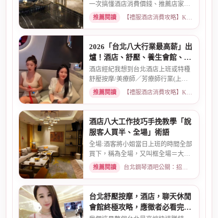
一次搞懂酒店消費價錢、推薦店家、
喝酒介紹。從基本消費、包廂...
推薦閱讀
【禮服酒店消費攻略】KTV喝酒娛樂、價格試算 · 2026-03-16
2026「台北八大行業最高薪」出
爐！酒店、舒壓、養生會館、經
紀人推薦
酒店經紀我想到台北酒店上班或特種
舒壓按摩/美療師／芳療師行業(上班
天數可自選) 特種行業工作也...
推薦閱讀
【禮服酒店消費攻略】KTV喝酒娛樂、價格試算 · 2026-01-15
酒店八大工作技巧手挽教學「說
服客人買半、全場」術語
全場:酒客將小姐當日上班的時間全部
買下，稱為全場，又叫框全場＝大框
＝外全酒店買框送s外全多少...
推薦閱讀
台北鋼琴酒吧公關：招募條件與工作環境介紹 · 2026-03-26
台北舒壓按摩，酒店，聊天休閒
會館終極攻略，應徵者必看完整