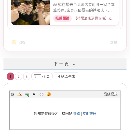
## 還在想去台北酒店要訂哪一家？本
篇整理5家真正值得去的禮服店、便
服店，從氣氛、小姐素質、消...
推薦閱讀
【禮服酒店消費攻略】KTV喝酒娛樂、價格試算 · 2026-05-08
回復
舉報
下一頁 »
1
2
3
/ 3 頁
返回列表
高級模式
您需要登錄後才可以回帖
登錄
|
立即註冊