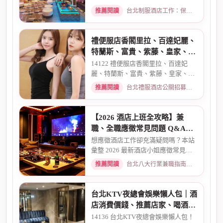
區酒店老司機推薦舒壓會館、...
推薦閱讀
台北制服酒店工作：保障現領薪資與職缺總覽 · 2026-04-01
禮便服店香閣里拉、百達妃麗、
特蘭斯、富貴、紫藤、皇家、金
典酒店消費
14122 禮便服店香閣里拉、百達妃
麗、特蘭斯、富貴、紫藤、皇家、金
典、消費喝酒 、金拿督、101會...
推薦閱讀
台北禮服酒店公關招募：兼職工作內容與薪資規範 · 2026-06-04
【2026 酒店上班全攻略】兼
職、全職應徵常見問題 Q&A：
薪資、安全、環境全解析
想應徵酒店工作卻充滿疑問嗎？本站
彙整 2026 最新酒店小姐應徵常見問
題 Q&A。深入解析全職與兼職...
推薦閱讀
台北八大行業兼職指南：熱門職缺與求職須知 · 2026-03-09
台北KTV夜總會娛樂懶人包｜酒
店消費價錢、推薦店家、喝酒介
紹一次看懂
14136 台北KTV夜總會娛樂懶人包！