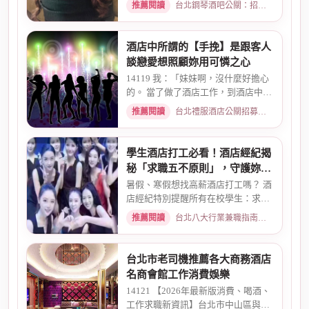
推薦閱讀
台北鋼琴酒吧公關：招募條件與工作環境介紹 · 2026-05-09
酒店中所謂的【手挽】是跟客人
談戀愛想照顧妳用可憐之心
14119 我：「妹妹啊，沒什麼好擔心
的。 當了做了酒店工作，到酒店中，
還有兩個機會 一個是單純、...
推薦閱讀
台北禮服酒店公關招募：兼職工作內容與薪資規範 · 2026-01-08
學生酒店打工必看！酒店經紀揭
秘「求職五不原則」，守護妳的
求職安全
暑假、寒假想找高薪酒店打工嗎？ 酒
店經紀特別提醒所有在校學生：求職
時請務必堅守「五不原則」...
推薦閱讀
台北八大行業兼職指南：熱門職缺與求職須知 · 2026-03-09
台北市老司機推薦各大商務酒店
名商會館工作消費娛樂
14121 【2026年最新版消費、喝酒、
工作求職新資訊】台北市中山區與東