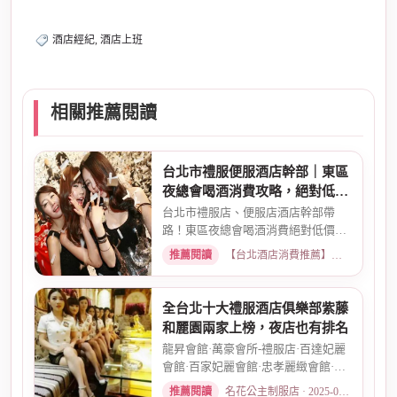
酒店經紀, 酒店上班
相關推薦閱讀
台北市禮服便服酒店幹部｜東區
夜總會喝酒消費攻略，絕對低價
優惠
台北市禮服店、便服店酒店幹部帶
路！東區夜總會喝酒消費絕對低價優
惠。專業幹部安排，包廂費、小...
推薦閱讀
【台北酒店消費推薦】各大商務酒店、夜總會試算 · 2026-03-15
全台北十大禮服酒店俱樂部紫藤
和麗園兩家上榜，夜店也有排名
龍昇會館·萬豪會所-禮服店·百達妃麗
會館·百家妃麗會館·忠孝麗緻會館·敦
南麗緻會館·金荷會...
推薦閱讀
名花公主制服店 · 2025-02-01