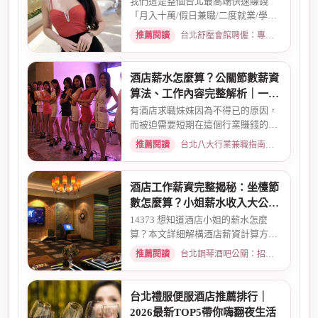
指南
我們這是整個台北最高端快速賺錢
「月入十萬/假日兼職/二度就業/學生
兼職/八大廣告/林森北路KTV酒...
推薦閱讀
台北舒壓會館聘僱：專業按摩師職缺與職涯規劃 · 2026-01-07
酒店薪水怎麼算？公關節數薪資
算法、工作內容完整解析｜一次
搞懂收入結構
有酒店求職妹妹因為不得已的原因，
而被迫需要短期在這個行業賺錢的時
候而環境又你文章提到的那麼...
推薦閱讀
台北八大行業兼職指南：熱門職缺與求職須知 · 2026-02-13
酒店工作薪資完整揭秘：坐檯節
數怎麼算？小姐薪水收入大公開
｜2026最新
14373 想知道酒店小姐的薪水怎麼
算？本文詳細解構酒店薪資計算方
式，從「坐檯節數」的基本概念、...
推薦閱讀
台北鋼琴酒吧公關：招募條件與工作環境介紹 · 2026-03-09
台北禮服便服酒店推薦排行｜
2026最新TOP5帶你嗨翻夜生活