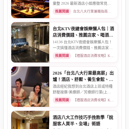
彙整 2026 最新酒店小姐應徵常見問
題 Q&A。深入解析全職與兼職...
推薦閱讀
台北八大行業兼職指南：熱門職缺與求職須知 · 2026-03-09
台北KTV夜總會娛樂懶人包｜酒
店消費價錢、推薦店家、喝酒介
紹一次看懂
14136 台北KTV夜總會娛樂懶人包！
一次搞懂酒店消費價錢、推薦店家、
喝酒介紹。從基本消費、包廂...
推薦閱讀
【禮服酒店消費攻略】KTV喝酒娛樂、價格試算 · 2026-03-16
2026「台北八大行業最高薪」出
爐！酒店、舒壓、養生會館、經
紀人推薦
酒店經紀我想到台北酒店上班或特種
舒壓按摩/美療師／芳療師行業(上班
天數可自選) 特種行業工作也...
推薦閱讀
【禮服酒店消費攻略】KTV喝酒娛樂、價格試算 · 2026-01-15
酒店八大工作技巧手挽教學「說
服客人買半、全場」術語