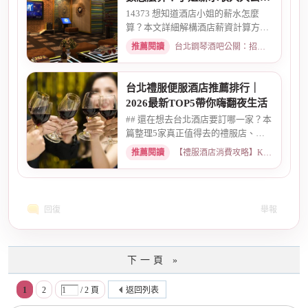
｜2026最新
14373 想知道酒店小姐的薪水怎麼
算？本文詳細解構酒店薪資計算方
式，從「坐檯節數」的基本概念、...
推薦閱讀
台北鋼琴酒吧公關：招募條件與工作環境介紹 · 2026-03-09
台北禮服便服酒店推薦排行｜
2026最新TOP5帶你嗨翻夜生活
## 還在想去台北酒店要訂哪一家？本
篇整理5家真正值得去的禮服店、便
服店，從氣氛、小姐素質、消...
推薦閱讀
【禮服酒店消費攻略】KTV喝酒娛樂、價格試算 · 2026-05-08
回復
舉報
下一頁 »
1
2
/ 2 頁
返回列表