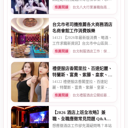
時請務必堅守「五不原則」...
推薦閱讀
台北八大行業兼職指南：熱門職缺與求職須知 · 2026-03-09
台北市老司機推薦各大商務酒店
名商會館工作消費娛樂
14121 【2026年最新版消費、喝酒、
工作求職新資訊】台北市中山區與東
區酒店老司機推薦舒壓會館、...
推薦閱讀
台北制服酒店工作：保障現領薪資與職缺總覽 · 2026-04-01
禮便服店香閣里拉、百達妃麗、
特蘭斯、富貴、紫藤、皇家、金
典酒店消費
14122 禮便服店香閣里拉、百達妃
麗、特蘭斯、富貴、紫藤、皇家、金
典、消費喝酒 、金拿督、101會...
推薦閱讀
台北禮服酒店公關招募：兼職工作內容與薪資規範 · 2026-06-04
【2026 酒店上班全攻略】兼
職、全職應徵常見問題 Q&A：
薪資、安全、環境全解析
想應徵酒店工作卻充滿疑問嗎？本站