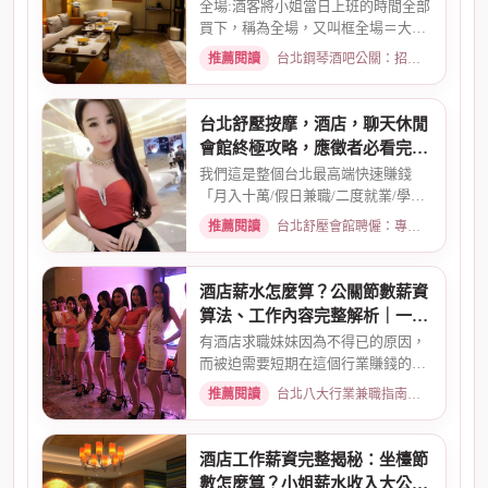
全場:酒客將小姐當日上班的時間全部
買下，稱為全場，又叫框全場＝大框
＝外全酒店買框送s外全多少...
推薦閱讀
台北鋼琴酒吧公關：招募條件與工作環境介紹 · 2026-03-26
台北舒壓按摩，酒店，聊天休閒
會館終極攻略，應徵者必看完整
指南
我們這是整個台北最高端快速賺錢
「月入十萬/假日兼職/二度就業/學生
兼職/八大廣告/林森北路KTV酒...
推薦閱讀
台北舒壓會館聘僱：專業按摩師職缺與職涯規劃 · 2026-01-07
酒店薪水怎麼算？公關節數薪資
算法、工作內容完整解析｜一次
搞懂收入結構
有酒店求職妹妹因為不得已的原因，
而被迫需要短期在這個行業賺錢的時
候而環境又你文章提到的那麼...
推薦閱讀
台北八大行業兼職指南：熱門職缺與求職須知 · 2026-02-13
酒店工作薪資完整揭秘：坐檯節
數怎麼算？小姐薪水收入大公開