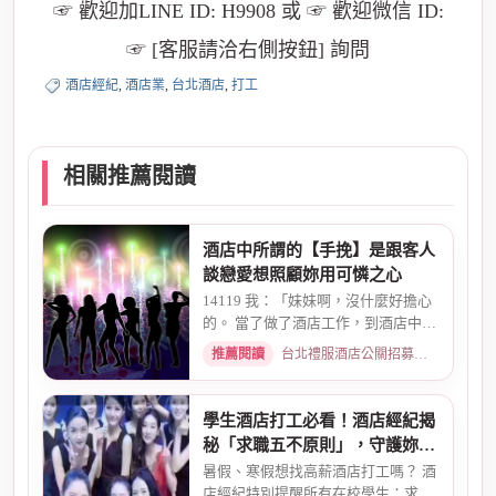
☞ 歡迎加LINE ID: H9908 或 ☞ 歡迎微信 ID:
☞ [客服請洽右側按鈕] 詢問
酒店經紀
,
酒店業
,
台北酒店
,
打工
相關推薦閱讀
酒店中所謂的【手挽】是跟客人
談戀愛想照顧妳用可憐之心
14119 我：「妹妹啊，沒什麼好擔心
的。 當了做了酒店工作，到酒店中，
還有兩個機會 一個是單純、...
推薦閱讀
台北禮服酒店公關招募：兼職工作內容與薪資規範 · 2026-01-08
學生酒店打工必看！酒店經紀揭
秘「求職五不原則」，守護妳的
求職安全
暑假、寒假想找高薪酒店打工嗎？ 酒
店經紀特別提醒所有在校學生：求職