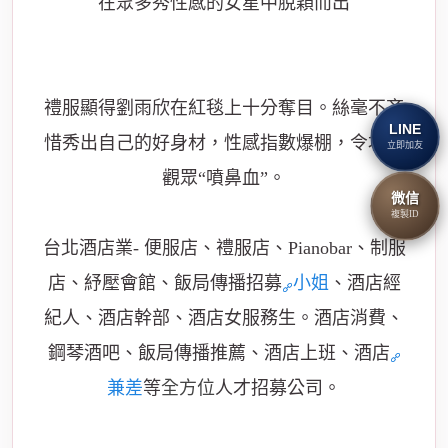
在眾多秀性感的女星中脫穎而出
禮服顯得劉雨欣在紅毯上十分奪目。絲毫不吝
LINE
惜秀出自己的好身材，性感指數爆棚，令場外
立即加友
觀眾“噴鼻血”。
微信
複製ID
台北酒店業- 便服店、禮服店、Pianobar、制服
店、紓壓會館、飯局傳播招募
小姐
、酒店經
紀人、酒店幹部、酒店女服務生。酒店消費、
鋼琴酒吧、飯局傳播推薦、酒店上班、酒店
兼差
等
全方位
人才招募公司。