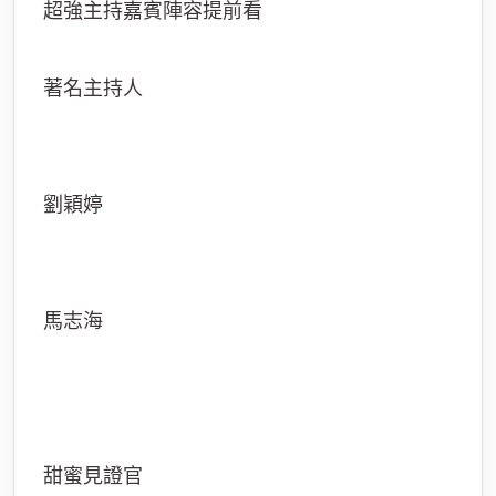
超強主持嘉賓陣容提前看
著名主持人
劉穎婷
馬志海
甜蜜見證官