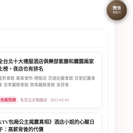
微信
複製ID
全台北十大禮服酒店俱樂部紫藤和麗園兩家
上榜，夜店也有排名
龍昇會館·萬豪會所-禮服店·百達妃麗會館·百家妃麗會
館·忠孝麗緻會館·敦南麗緻會館·金荷會...
推薦閱讀
名花公主制服店 · 2025-02-01
KTV包廂公主揭露真相》酒店小姐的心酸日
子：高薪背後的代價