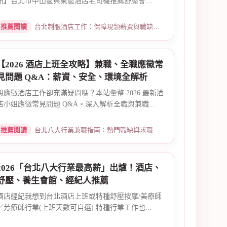
訊】台北市中山區與東區酒店老司機推薦舒壓會
館、...
推薦閱讀
台北制服酒店工作：保障現領薪資與職缺總覽 · 2026-04-01
【2026 酒店上班全攻略】兼職、全職應徵常
見問題 Q&A：薪資、安全、環境全解析
想應徵酒店工作卻充滿疑問嗎？本站彙整 2026 最新酒
店小姐應徵常見問題 Q&A。深入解析全職與兼職...
推薦閱讀
台北八大行業兼職指南：熱門職缺與求職須知 · 2026-03-09
2026「台北八大行業最高薪」出爐！酒店、
舒壓、養生會館、經紀人推薦
酒店經紀我想到台北酒店上班或特種舒壓按摩/美療師
／芳療師行業(上班天數可自選) 特種行業工作也...