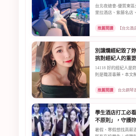
台北夜總會-優質東區
里拉酒店、紫藤名店、
推薦閱讀
【台北酒店消費推
別讓爛經紀毀了
挑對經紀人的重
14118 好的經紀人
則是職涯毒藥。本文解
推薦閱讀
台北鋼琴酒吧公關
學生酒店打工必
不原則」，守護
暑假、寒假想找高薪