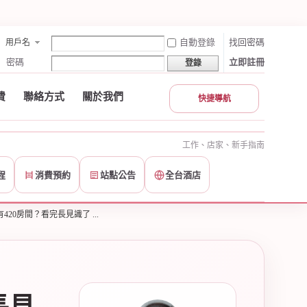
自動登錄
找回密碼
用戶名
密碼
立即註冊
登錄
費
聯絡方式
關於我們
快捷導航
工作、店家、新手指南
程
消費預約
站點公告
全台酒店
20房間？看完長見識了 ...