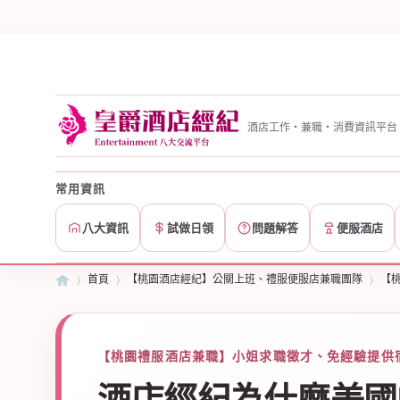
酒店工作・兼職・消費資訊平台
常用資訊
八大資訊
試做日領
問題解答
便服酒店
首頁
【桃園酒店經紀】公關上班、禮服便服店兼職團隊
【
皇
»
【桃園禮服酒店兼職】小姐求職徵才、免經驗提供宿
›
›