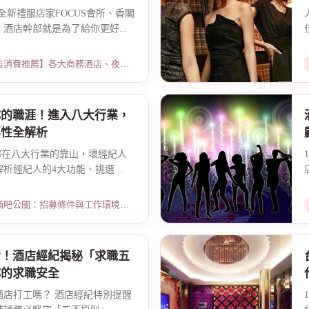
全新禮服店家FOCUS會所、香閣
酒店幹部就是為了給你更好...
薦】各大商務酒店、夜總會試算 · 2026-03-30
妳的職涯！進入八大行業，
要性全解析
是妳在八大行業的靠山，壞經紀人
析經紀人的4大功能、挑選...
：招募條件與工作環境介紹 · 2026-05-09
看！酒店經紀揭秘「求職五
妳的求職安全
酒店打工嗎？ 酒店經紀特別提醒