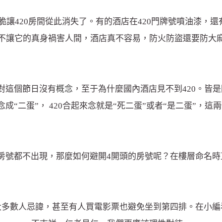
20房間從此消失了。有的酒店在420門牌號噴油漆，還有的酒店把
不讓它的真身禍害人間，酒店真不容易，防火防盜還要防大
對這個節日沒有
概念
，至于為什麼國內酒店見不到420。皆
念成“二蛋”， 420合起來念就是“死二蛋”或者“是二蛋”，
房號都不出現，那麼如何避開4開頭的房號呢？在樓層命名時
大多數人忌諱，甚至有人買電影票也避免坐到第四排。在小編