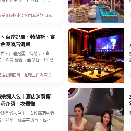
請務必堅守「五不原則」...
指南：熱門職缺與求職須知 · 2026-03-09
拉、百達妃麗、特蘭斯、富
、金典酒店消費
閣里拉、百達妃麗、特蘭斯、富
消費喝酒 、金拿督、101會...
招募：兼職工作內容與薪資規範 · 2026-06-04
娛樂懶人包｜酒店消費價
喝酒介紹一次看懂
夜總會娛樂懶人包！一次搞懂酒店消
酒介紹。從基本消費、包廂...