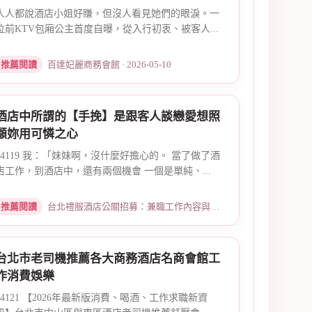
人人都說酒店小姐好賺，但沒人看見她們的眼淚。一
位前KTV包廂公主首度自曝，從入行初衷、被客人...
推薦閱讀
百達妃麗商務會館 · 2026-05-10
酒店中所謂的【手挽】是跟客人談戀愛想照
顧妳用可憐之心
14119 我：「妹妹啊，沒什麼好擔心的。 當了做了酒
店工作，到酒店中，還有兩個機會 一個是單純、...
推薦閱讀
台北禮服酒店公關招募：兼職工作內容與薪資規範 · 2026-01-08
台北市老司機推薦各大商務酒店名商會館工
作消費娛樂
14121 【2026年最新版消費、喝酒、工作求職新資