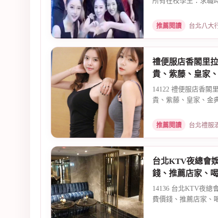
所有在校學生：求職時
推薦閱讀
台北八大行業兼職
禮便服店香閣里
貴、紫藤、皇家
14122 禮便服店香
貴、紫藤、皇家、金典、
推薦閱讀
台北禮服酒店公關
台北KTV夜總會
錢、推薦店家、
14136 台北KTV
費價錢、推薦店家、喝