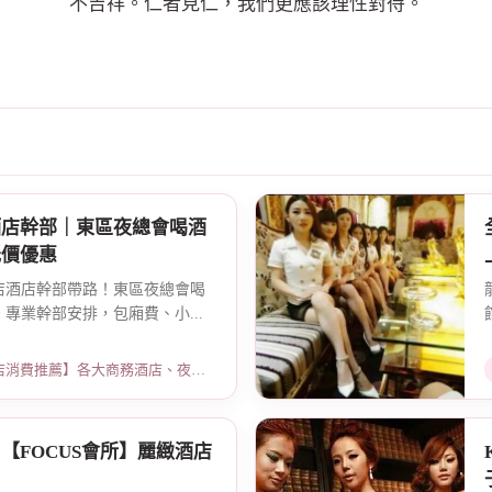
不吉祥。仁者見仁，我們更應該理性對待。
酒店幹部｜東區夜總會喝酒
低價優惠
店酒店幹部帶路！東區夜總會喝
專業幹部安排，包廂費、小...
薦】各大商務酒店、夜總會試算 · 2026-03-15
【FOCUS會所】麗緻酒店