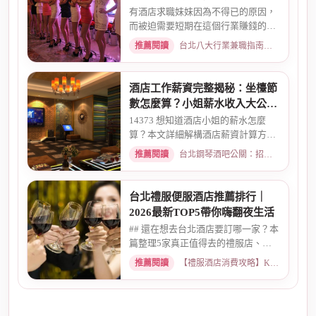
搞懂收入結構
有酒店求職妹妹因為不得已的原因，
而被迫需要短期在這個行業賺錢的時
候而環境又你文章提到的那麼...
推薦閱讀
台北八大行業兼職指南：熱門職缺與求職須知 · 2026-02-13
酒店工作薪資完整揭秘：坐檯節
數怎麼算？小姐薪水收入大公開
｜2026最新
14373 想知道酒店小姐的薪水怎麼
算？本文詳細解構酒店薪資計算方
式，從「坐檯節數」的基本概念、...
推薦閱讀
台北鋼琴酒吧公關：招募條件與工作環境介紹 · 2026-03-09
台北禮服便服酒店推薦排行｜
2026最新TOP5帶你嗨翻夜生活
## 還在想去台北酒店要訂哪一家？本
篇整理5家真正值得去的禮服店、便
服店，從氣氛、小姐素質、消...
推薦閱讀
【禮服酒店消費攻略】KTV喝酒娛樂、價格試算 · 2026-05-08