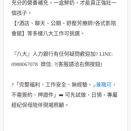
充分的營養補充。一盒鮮奶，才能真正強壯一
個孩子。
【?酒店、聊天、公關、舒壓芳療師?各式影陪
會館】等多樣八大工作可挑選。
『八大』人力銀行有任何疑問歡迎加? LINE:
0988067078 微信: ?[客服請洽右側按鈕]
?「完整福利、工作安全、無經驗、
兼職可
、
不需簽約、押證件」➡️ 可先試做、日領、專屬
經紀保母陪伴現場照顧。
台北、桃園、中壢、
台中、台南、高雄酒店假日打工ppt、酒店打工
劉姐、酒店打工小茜chien、酒店打工男、酒店