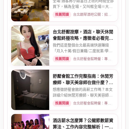
全場:酒客將小姐當日上班的時間全部
買下，稱為全場，又叫框全場＝大框
＝外全酒店買框送s外全多少...
推薦閱讀
台北鋼琴酒吧公關：招募條件與工作環境介紹 · 2026-03-26
台北舒壓按摩，酒店，聊天休閒
會館終極攻略，應徵者必看完整
指南
我們這是整個台北最高端快速賺錢
「月入十萬/假日兼職/二度就業/學生
兼職/八大廣告/林森北路KTV酒...
推薦閱讀
台北舒壓會館聘僱：專業按摩師職缺與職涯規劃 · 2026-01-07
舒壓會館工作完整指南：休閒芳
療師、聊天美容師在做什麼？薪
資待遇一次看
想應徵舒壓會館的高薪工作嗎？本文
詳細介紹休閒芳療師、聊天美容師的
真實工作內容、薪資計算方式...
推薦閱讀
台北舒壓會館聘僱：專業按摩師職缺與職涯規劃 · 2026-03-09
酒店薪水怎麼算？公關節數薪資
算法、工作內容完整解析｜一次