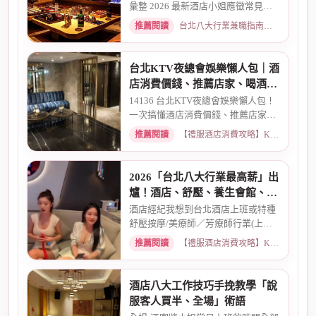
彙整 2026 最新酒店小姐應徵常見問
題 Q&A。深入解析全職與兼職...
推薦閱讀
台北八大行業兼職指南：熱門職缺與求職須知 · 2026-03-09
台北KTV夜總會娛樂懶人包｜酒
店消費價錢、推薦店家、喝酒介
紹一次看懂
14136 台北KTV夜總會娛樂懶人包！
一次搞懂酒店消費價錢、推薦店家、
喝酒介紹。從基本消費、包廂...
推薦閱讀
【禮服酒店消費攻略】KTV喝酒娛樂、價格試算 · 2026-03-16
2026「台北八大行業最高薪」出
爐！酒店、舒壓、養生會館、經
紀人推薦
酒店經紀我想到台北酒店上班或特種
舒壓按摩/美療師／芳療師行業(上班
天數可自選) 特種行業工作也...
推薦閱讀
【禮服酒店消費攻略】KTV喝酒娛樂、價格試算 · 2026-01-15
酒店八大工作技巧手挽教學「說
服客人買半、全場」術語