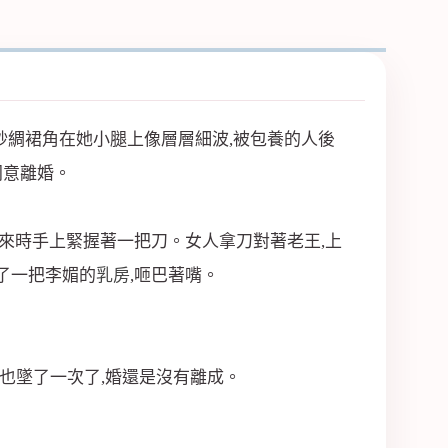
紗綢裙角在她小腿上像層層細波,被包養的人後
同意離婚。
出來時手上緊握著一把刀。女人拿刀對著老王,上
摸了一把李媚的
乳房
,咂巴著嘴。
也墜了一次了,婚還是沒有離成。