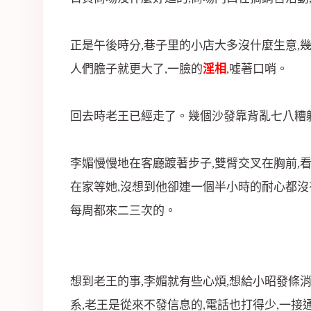
司
正是午後時分,巷子里的小店大多沒什麼生意,幾
人們膽子就更大了,一臉的
淫相
,噓著口哨。
回去時老王已經走了。幾個沙發靠背亂七八糟躺
李媚慢慢地在客廳踱著步子,雙臂交叉在胸前,
在家等她,沒想到他卻連一個半小時的耐心都
每周都來二三次的。
想到老王的事,李媚就有些心煩,想給小昭發條
系,老王是從來不發信息的,電話也打得少,一接