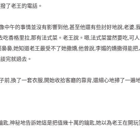
動撥了老王的電話。
像中午的事情並沒有影響到他,甚至他還有些討好地說,老婆,
吃香格里拉,那有法式菜。老王說。嗯,法式菜當然要吃,可
輕裊裊,她知道老王最受不了她撒嬌,他曾說,李媚的嬌撒得能
意談完就過去。
子前,換了一套衣服,開始收拾客廳的靠背,還細心地掃了一遍
匙,
神秘
地告訴她這是把值幾十萬的鑰匙,她以為老王在開玩