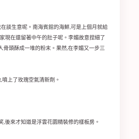
我在談生意呢。南海
賓館
的海鮮,可是上個月就給
人家現在還留著中午的肚子呢。李媚故意捏細了
把人骨頭酥成一堆的粉末。果然,在李媚又一步三
地,噴上了玫瑰空氣清新劑。
笑,後來才知道是浮雲花園精裝修的樣板房。