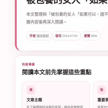
被包養的女人「如果
本文整理與「被包養的女人「如果可以，請
握內容後再深入閱讀。
作者
酒店經紀
發布
2024-07-05
瀏覽
4681
爵
快速導讀
閱讀本文前先掌握這些重點
酒
讀
點
文章主題
重要
先了解標題所涵蓋的背景、條件與實際情
留意內