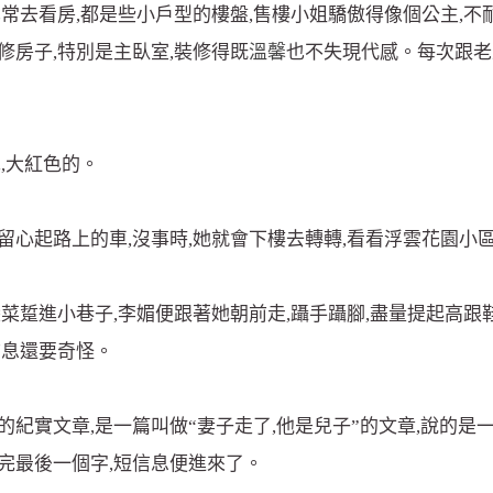
常去看房,都是些小戶型的樓盤,售樓小姐驕傲得像個公主,不
修房子,特別是主臥室,裝修得既
溫馨
也不失現代感。每次跟老
,大紅色的。
留心起路上的車,沒事時,她就會下樓去轉轉,看看浮雲花園小
袋菜踅進小巷子,李媚便跟著她朝前走,躡手躡腳,盡量提起高
信息還要奇怪。
的紀實文章,是一篇叫做“妻子走了,他是兒子”的文章,說的是
完最後一個字,短信息便進來了。