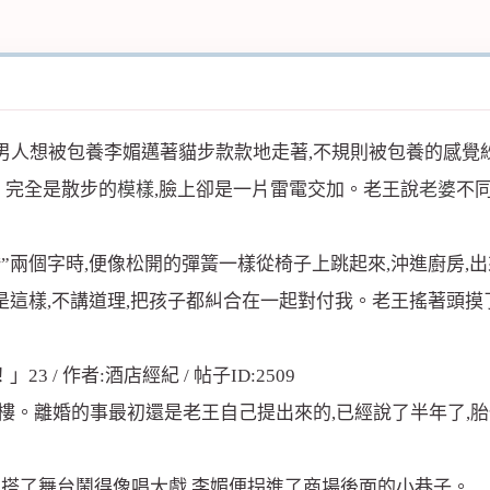
男人想被包養李媚邁著貓步款款地走著,不規則被包養的感覺
。完全是散步的
模樣
,臉上卻是一片雷電交加。老王說
老婆
不
”兩個字時,便像松開的彈簧一樣從椅子上跳起來,沖進廚房,
總是這樣,不講道理,把孩子都糾合在一起對付我。老王搖著頭
樓。離婚的事最初還是老王自己提出來的,已經說了半年了,胎
,搭了舞台鬧得像唱大戲,李媚便拐進了商場後面的小巷子。