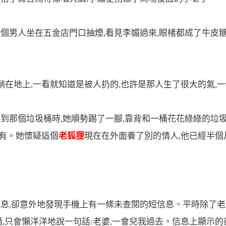
個男人坐在五金店門口抽煙,看見李媚過來,眼楮都成了牛皮糖,
在地上,一看就知道是被人扔的,也許是那人生了很大的氣,
看到那個垃圾桶時,她順勢踢了一腳,靠背和一桶花花綠綠的
沒有。她懷疑這個
老狐狸
現在在外面養了別的情人,他已經半個
消息,卻意外地發現手機上有一條未查閱的短信息。平時除了老
通,只會懶洋洋地說一句話:老婆,一會兒我過去。信息上顯示的