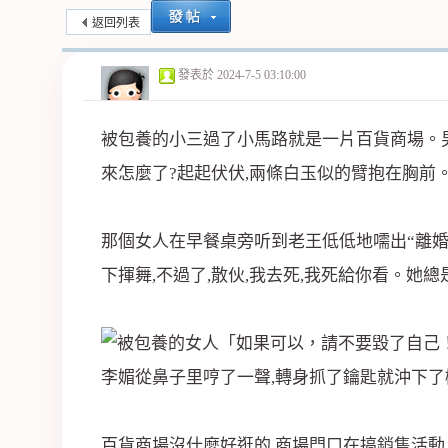
返回列表
紀
發表於
2024-7-5 03:10:00
被包養的小三過了小馬路就是一片百貨商場。
來怎麼了?起起伏伏,兩條白玉似的臂抱在胸前
那個女人在早餐桌旁听到老王低低地嚅出“離婚
公
下揮舞,不過了,散伙,我去死,我死給你看。她
李媚從鼻子里哼了一聲,轉身抓了鑰匙就沖下了
百貨商場沒什麼好逛的,商場門口在搞
銷售
活動