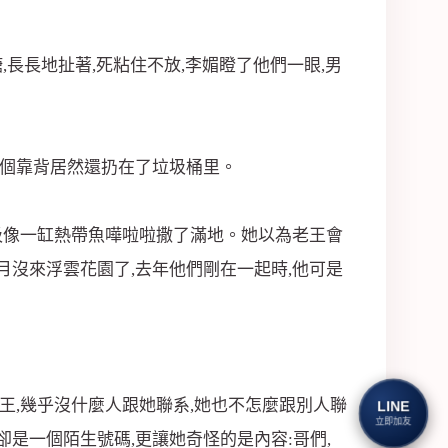
長長地扯著,死粘住不放,李媚瞪了他們一眼,男
一個靠背居然還扔在了垃圾桶里。
垃圾像一缸熱帶魚嘩啦啦撒了滿地。她以為老王會
月沒來浮雲花園了,去年他們剛在一起時,他可是
王,幾乎沒什麼人跟她聯系,她也不怎麼跟別人聯
LINE
立即加友
卻是一個陌生號碼,更讓她奇怪的是內容:哥們,