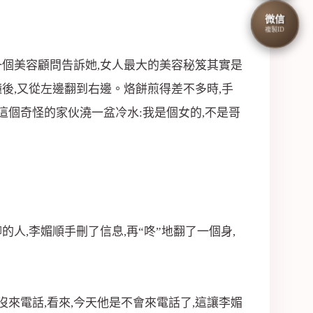
微信
複製ID
一個美容顧問告訴她,女人最大的美容秘笈其實是
鐘後,又從左邊翻到右邊。烙餅煎得差不多時,手
給這個奇怪的家伙澆一盆冷水:我是個女的,不是哥
人,李媚順手刪了信息,再“咚”地翻了一個身,
來電話,看來,今天他是不會來電話了,這讓李媚