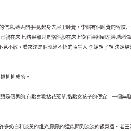
的信息,她丟開手機,起身去屋里睡覺。李媚有個睡覺的習慣,
自己躺在床上,結果卻只是烙餅般在床上從右邊翻到左邊,幾秒
,不見不散。看來還是個執迷不悟的陌生人,李媚想了想,決定
心插柳柳成蔭。
頭是個男的,有點喜歡拈花惹草,揩點女孩子的便宜。一個無聊的
許多奶白和淡黃的燈光,隱隱的還能聞到淡淡的飯菜香。老王沒