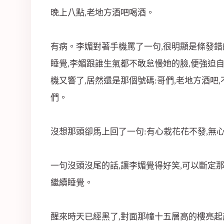
晚上八點,老地方酒吧喝酒。
有病。李媚對著手機罵了一句,很明顯是條發錯
睡覺,李媚跟誰生氣都不敢怠慢她的臉,便強迫
機又響了,居然還是那個號碼:哥們,老地方酒吧
們。
沒想那頭卻馬上回了一句:有心栽花花不發,無
一句沒頭沒尾的話,讓李媚覺得好笑,可以斷定那
繼續睡覺。
醒來時天已經黑了,對面那幢十五層高的樓亮起