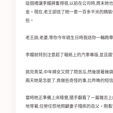
這個禮讓李媚興奮得很,以前在公司時,周末她也
金。現在,老王卻送了她一套一百多平米的精裝
些。
老王說,老婆,等你今年過生日時我送你一輛跑車
李媚就特別注意起了報紙上的汽車專版,並且還
挑完青菜,中年婦女又問了問苦瓜,然後提著幾
兩天她是怎麼了,竟做些奇怪的事,比昨晚的短
當時她正準備
上床
睡覺,隨手翻看了一篇雜志上
地等著,任勞任怨地照顧妻子殘疾的岳父。剛看