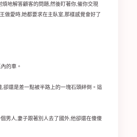
耐煩地解答顧客的問題,然後盯著你,催你交現
王做愛時,她都要求在主臥室,那樣感覺會好了
區內的車。
跟鞋,卻還是差一點被半路上的一塊石頭絆倒。這
一個男人,妻子跟著別人去了國外,他卻還在傻傻