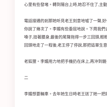
心里有些發堵。轉到陽台上時,她忍不住了,主
電話接通的剎那她听見老王刻意地噓了一聲,好
你說了幾次了。李媚有些委屈地說。下周我們去
嗓子,扭著腰身,最後的尾聲拖得一步三回頭,輕
回頭地走了一程後,老王停了停說,那把這單生
老狐狸。李媚用力地把手機扔在床上,再沖到鏡
二
李媚想要輛車。去年她生日時老王送了她一把鑰