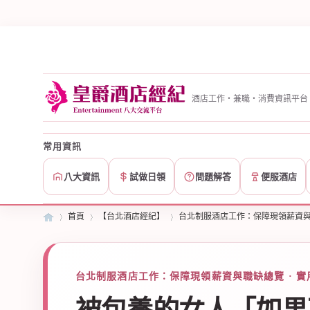
酒店工作・兼職・消費資訊平台
常用資訊
八大資訊
試做日領
問題解答
便服酒店
首頁
【台北酒店經紀】
台北制服酒店工作：保障現領薪資
皇
»
台北制服酒店工作：保障現領薪資與職缺總覽 · 實
›
›