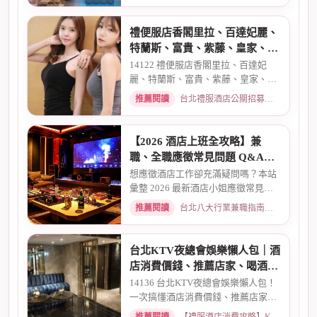
禮便服店香閣里拉、百達妃麗、
特蘭斯、富貴、紫藤、皇家、金
典酒店消費
14122 禮便服店香閣里拉、百達妃
麗、特蘭斯、富貴、紫藤、皇家、金
典、消費喝酒 、金拿督、101會...
推薦閱讀
台北禮服酒店公關招募：兼職工作內容與薪資規範 · 2026-06-04
【2026 酒店上班全攻略】兼
職、全職應徵常見問題 Q&A：
薪資、安全、環境全解析
想應徵酒店工作卻充滿疑問嗎？本站
彙整 2026 最新酒店小姐應徵常見問
題 Q&A。深入解析全職與兼職...
推薦閱讀
台北八大行業兼職指南：熱門職缺與求職須知 · 2026-03-09
台北KTV夜總會娛樂懶人包｜酒
店消費價錢、推薦店家、喝酒介
紹一次看懂
14136 台北KTV夜總會娛樂懶人包！
一次搞懂酒店消費價錢、推薦店家、
喝酒介紹。從基本消費、包廂...