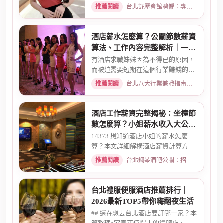
兼職/八大廣告/林森北路KTV酒...
推薦閱讀
台北舒壓會館聘僱：專業按摩師職缺與職涯規劃 · 2026-01-07
酒店薪水怎麼算？公關節數薪資
算法、工作內容完整解析｜一次
搞懂收入結構
有酒店求職妹妹因為不得已的原因，
而被迫需要短期在這個行業賺錢的時
候而環境又你文章提到的那麼...
推薦閱讀
台北八大行業兼職指南：熱門職缺與求職須知 · 2026-02-13
酒店工作薪資完整揭秘：坐檯節
數怎麼算？小姐薪水收入大公開
｜2026最新
14373 想知道酒店小姐的薪水怎麼
算？本文詳細解構酒店薪資計算方
式，從「坐檯節數」的基本概念、...
推薦閱讀
台北鋼琴酒吧公關：招募條件與工作環境介紹 · 2026-03-09
台北禮服便服酒店推薦排行｜
2026最新TOP5帶你嗨翻夜生活
## 還在想去台北酒店要訂哪一家？本
篇整理5家真正值得去的禮服店、便