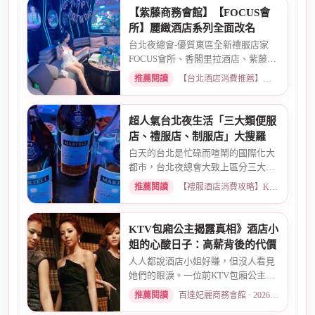
【紫藤商務會館】【FOCUS會
所】麗緻酒店系列全面改名
台北夜總會-優質東區全新禮服店家
FOCUS會所、香閣里拉酒店、紫藤名
店、酒店幹部就是為了給你更好...
推薦閱讀
【台北酒店消費推薦】各大商務酒店、夜總會試算 · 2026-03-30
超人氣台北夜生活「三大類便服
店、禮服店、制服店」大搜羅
白天的台北是忙碌而喧鬧的國際化大
都市，台北夜總會大致上區分三大類
便服店、禮服店、制服店好玩...
推薦閱讀
【禮服酒店消費攻略】KTV喝酒娛樂、價格試算 · 2026-03-30
KTV包廂公主揭露真相》酒店小
姐的心酸日子：高薪背後的代價
人人都說酒店小姐好賺，但沒人看見
她們的眼淚。一位前KTV包廂公主首
度自曝，從入行初衷、被客人...
推薦閱讀
百達妃麗商務會館 · 2026-05-10