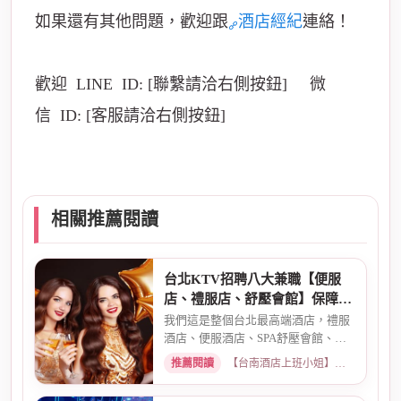
如果還有其他問題，歡迎跟
酒店經紀
連絡！
歡迎 LINE ID: [聯繫請洽右側按鈕] 微
信 ID: [客服請洽右側按鈕]
相關推薦閱讀
台北KTV招聘八大兼職【便服
店、禮服店、舒壓會館】保障日
薪
我們這是整個台北最高端酒店，禮服
酒店、便服酒店、SPA舒壓會館、舞
廳、鋼琴酒吧、六條通日式酒...
推薦閱讀
【台南酒店上班小姐】高檔商務酒店、職缺現領兼職 · 2026-03-26