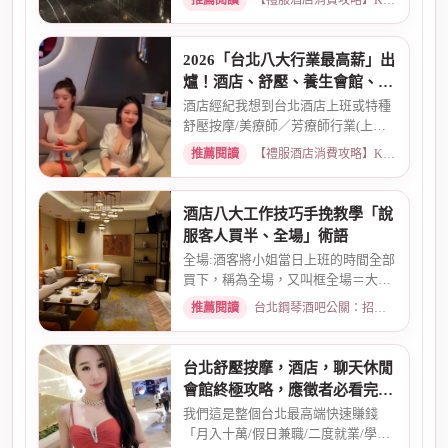
推薦閱讀
【禮服酒店消費攻略】KTV喝酒娛樂、價格試算 · 2026-03-16
2026「台北八大行業最高薪」出
爐！酒店、舒壓、養生會館、經
紀人推薦
酒店經紀我想到台北酒店上班或特種
舒壓按摩/美療師／芳療師行業(上班
天數可自選) 特種行業工作也...
推薦閱讀
【禮服酒店消費攻略】KTV喝酒娛樂、價格試算 · 2026-01-15
酒店八大工作技巧手挽教學「說
服客人買半、全場」術語
全場:酒客將小姐當日上班的時間全部
買下，稱為全場，又叫框全場＝大框
＝外全酒店買框送s外全多少...
推薦閱讀
台北鋼琴酒吧公關：招募條件與工作環境介紹 · 2026-03-26
台北舒壓按摩，酒店，聊天休閒
會館終極攻略，應徵者必看完整
指南
我們這是整個台北最高端快速賺錢
「月入十萬/假日兼職/二度就業/學生