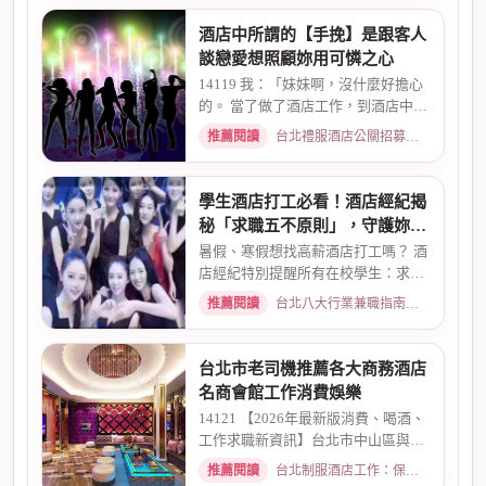
酒店中所謂的【手挽】是跟客人
談戀愛想照顧妳用可憐之心
14119 我：「妹妹啊，沒什麼好擔心
的。 當了做了酒店工作，到酒店中，
還有兩個機會 一個是單純、...
推薦閱讀
台北禮服酒店公關招募：兼職工作內容與薪資規範 · 2026-01-08
學生酒店打工必看！酒店經紀揭
秘「求職五不原則」，守護妳的
求職安全
暑假、寒假想找高薪酒店打工嗎？ 酒
店經紀特別提醒所有在校學生：求職
時請務必堅守「五不原則」...
推薦閱讀
台北八大行業兼職指南：熱門職缺與求職須知 · 2026-03-09
台北市老司機推薦各大商務酒店
名商會館工作消費娛樂
14121 【2026年最新版消費、喝酒、
工作求職新資訊】台北市中山區與東
區酒店老司機推薦舒壓會館、...
推薦閱讀
台北制服酒店工作：保障現領薪資與職缺總覽 · 2026-04-01