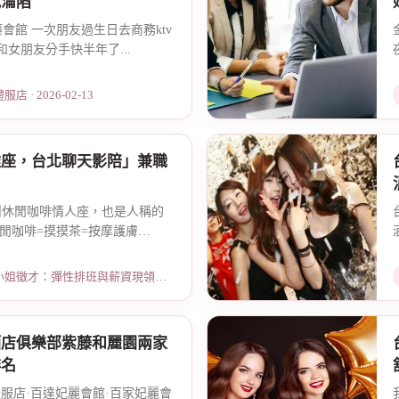
我淪陷
藤會館 一次朋友過生日去商務ktv
女朋友分手快半年了...
 · 2026-02-13
雅座，台北聊天影陪」兼職
由
又叫休閒咖啡情人座，也是人稱的
閒咖啡=摸摸茶=按摩護膚
：彈性排班與薪資現領說明 · 2026-03-24
酒店俱樂部紫藤和麗園兩家
排名
禮服店·百達妃麗會館·百家妃麗會