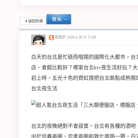
紀
返回列表
發表於
2026-3-30 21:11:00
白天的台北是忙碌而喧鬧的國際化大都市，台
店、會館比較好？哪家台北ktv夜生活好玩？
初上時，五光十色的霓虹燈把台北裝點成熱鬧
公
台北夜生活
台北的夜晚絕對不會寂寞。台北有各種的酒吧、C
中於信義商圈、忠孝商圈和敦化南路一帶，白