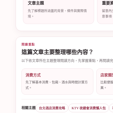
文章主題
重要
先了解標題所涵蓋的背景、條件與實際情
留意內
境。
意事項
店
閱讀重點
這篇文章主要整理哪些內容？
以下依文章所在主題整理閱讀方向，先掌握重點，再閱讀
消費方式
店家類
經
先了解基本消費、包廂、酒水與時間計算方
比較便
式。
異。
相關主題
台北酒店消費攻略
KTV 夜總會消費懶人包