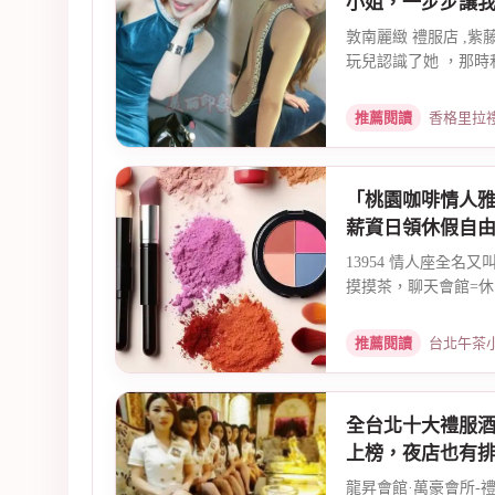
小姐，一步步讓
敦南麗緻 禮服店 ,紫
玩兒認識了她 ，那時和
推薦閱讀
香格里拉禮服店
「桃園咖啡情人
薪資日領休假自
13954 情人座全名
摸摸茶，聊天會館=休
=MM...
推薦閱讀
台北午茶小姐徵才
全台北十大禮服
上榜，夜店也有
龍昇會館·萬豪會所-