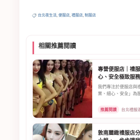
台北夜生活
,
便服店
,
禮服店
,
制服店
相關推薦閱讀
專營便服店｜禮
心、安全極致服
我們專注於便服店與
業、細心、安全」為服
推薦閱讀
台北禮服酒店公關
敦南麗緻禮服店分