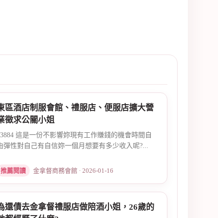
東區酒店制服會館、禮服店、便服店擴大營
業徵求公關小姐
13884 這是一份不影響妳現有工作賺錢的機會時間自
由彈性對自己有自信妳一個月想要有多少收入呢?...
推薦閱讀
金拿督商務會館 · 2026-01-16
為還債去金拿督禮服店做陪酒小姐，26歲的