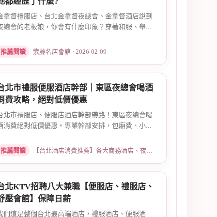
她都經歷了什麼?
金拿督禮服店、台北金拿督夜總會、金拿督酒店說到
夜總會的老板娘，你會有什麼印象？穿著和服、舉...
推薦閱讀
紫藤名店會館 · 2026-02-09
台北市禮服便服酒店幹部｜東區夜總會喝酒
消費攻略，絕對低價優惠
台北市禮服店、便服店酒店幹部帶路！東區夜總會喝
酒消費絕對低價優惠。專業幹部安排，包廂費、小...
推薦閱讀
【台北酒店消費推薦】各大商務酒店、夜總會試算 · 2026-03-15
台北KTV招聘八大兼職【便服店、禮服店、
舒壓會館】保障日薪
我們這是整個台北最高端酒店，禮服酒店、便服酒