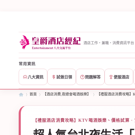
酒店工作・兼職・消費資訊平台
常用資訊
八大資訊
試做日領
問題解答
便服酒店
首頁
【酒店消費,夜總會喝酒娛樂】
【禮服酒店消費攻略】K
皇
»
【禮服酒店消費攻略】KTV喝酒娛樂、價格試算 ·
›
›