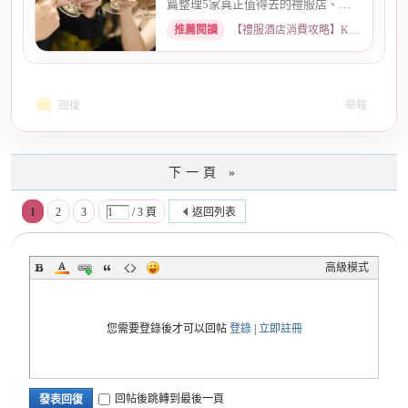
篇整理5家真正值得去的禮服店、便
服店，從氣氛、小姐素質、消...
推薦閱讀
【禮服酒店消費攻略】KTV喝酒娛樂、價格試算 · 2026-05-08
回復
舉報
下一頁 »
1
2
3
/ 3 頁
返回列表
高級模式
您需要登錄後才可以回帖
登錄
|
立即註冊
回帖後跳轉到最後一頁
發表回復