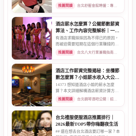
兼職/八大廣告/林森北路KTV酒...
推薦閱讀
台北舒壓會館聘僱：專業按摩師職缺與職涯規劃 · 2026-01-07
酒店薪水怎麼算？公關節數薪資
算法、工作內容完整解析｜一次
搞懂收入結構
有酒店求職妹妹因為不得已的原因，
而被迫需要短期在這個行業賺錢的時
候而環境又你文章提到的那麼...
推薦閱讀
台北八大行業兼職指南：熱門職缺與求職須知 · 2026-02-13
酒店工作薪資完整揭秘：坐檯節
數怎麼算？小姐薪水收入大公開
｜2026最新
14373 想知道酒店小姐的薪水怎麼
算？本文詳細解構酒店薪資計算方
式，從「坐檯節數」的基本概念、...
推薦閱讀
台北鋼琴酒吧公關：招募條件與工作環境介紹 · 2026-03-09
台北禮服便服酒店推薦排行｜
2026最新TOP5帶你嗨翻夜生活
## 還在想去台北酒店要訂哪一家？本