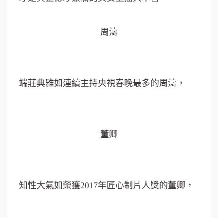
周濤
端莊典雅如連續主持央視春晚最多的周濤，
董卿
知性大氣如榮獲2017年匠心制片人獎的董卿，