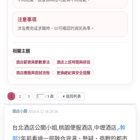
注意事項
涉及費用或求職時，以可確認的資訊為準。
相關主題
酒店薪資與節數算法
酒店上班時間與排班
酒店應徵與面試流程
更換經紀與安全提醒
1
2
3
/ 3 頁
返回列表
酒店小開
2018-6-12 16:29:54
台北酒店公關小姐,桃園便服酒店,中壢酒店
幹
部
7年前看過一部融合浪漫、懸疑、商戰的都市