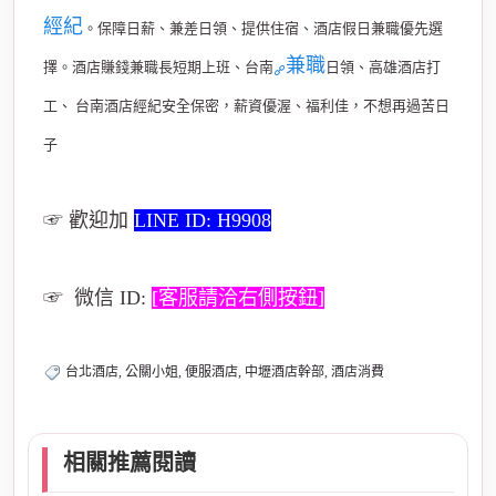
經紀
。保障日薪、兼差日領、提供住宿、酒店假日兼職優先選
兼職
擇。酒店賺錢兼職長短期上班、台南
日領、高雄酒店打
工、 台南酒店經紀安全保密，薪資優渥、福利佳，不想再過苦日
子
☞ 歡迎加
LINE ID: H9908
☞ 微信 ID:
[客服請洽右側按鈕]
台北酒店, 公關小姐, 便服酒店, 中壢酒店幹部, 酒店消費
相關推薦閱讀