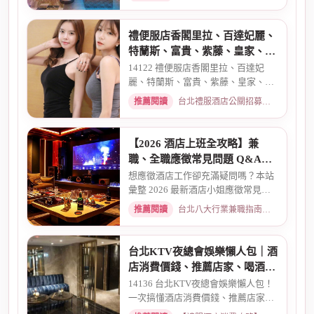
禮便服店香閣里拉、百達妃麗、
特蘭斯、富貴、紫藤、皇家、金
典酒店消費
14122 禮便服店香閣里拉、百達妃
麗、特蘭斯、富貴、紫藤、皇家、金
典、消費喝酒 、金拿督、101會...
推薦閱讀
台北禮服酒店公關招募：兼職工作內容與薪資規範 · 2026-06-04
【2026 酒店上班全攻略】兼
職、全職應徵常見問題 Q&A：
薪資、安全、環境全解析
想應徵酒店工作卻充滿疑問嗎？本站
彙整 2026 最新酒店小姐應徵常見問
題 Q&A。深入解析全職與兼職...
推薦閱讀
台北八大行業兼職指南：熱門職缺與求職須知 · 2026-03-09
台北KTV夜總會娛樂懶人包｜酒
店消費價錢、推薦店家、喝酒介
紹一次看懂
14136 台北KTV夜總會娛樂懶人包！
一次搞懂酒店消費價錢、推薦店家、
喝酒介紹。從基本消費、包廂...