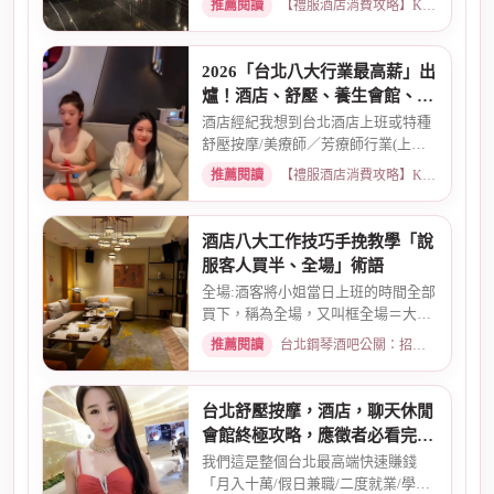
推薦閱讀
【禮服酒店消費攻略】KTV喝酒娛樂、價格試算 · 2026-03-16
2026「台北八大行業最高薪」出
爐！酒店、舒壓、養生會館、經
紀人推薦
酒店經紀我想到台北酒店上班或特種
舒壓按摩/美療師／芳療師行業(上班
天數可自選) 特種行業工作也...
推薦閱讀
【禮服酒店消費攻略】KTV喝酒娛樂、價格試算 · 2026-01-15
酒店八大工作技巧手挽教學「說
服客人買半、全場」術語
全場:酒客將小姐當日上班的時間全部
買下，稱為全場，又叫框全場＝大框
＝外全酒店買框送s外全多少...
推薦閱讀
台北鋼琴酒吧公關：招募條件與工作環境介紹 · 2026-03-26
台北舒壓按摩，酒店，聊天休閒
會館終極攻略，應徵者必看完整
指南
我們這是整個台北最高端快速賺錢
「月入十萬/假日兼職/二度就業/學生