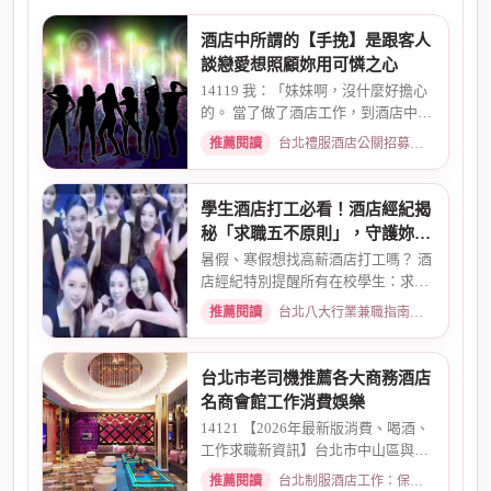
酒店中所謂的【手挽】是跟客人
談戀愛想照顧妳用可憐之心
14119 我：「妹妹啊，沒什麼好擔心
的。 當了做了酒店工作，到酒店中，
還有兩個機會 一個是單純、...
推薦閱讀
台北禮服酒店公關招募：兼職工作內容與薪資規範 · 2026-01-08
學生酒店打工必看！酒店經紀揭
秘「求職五不原則」，守護妳的
求職安全
暑假、寒假想找高薪酒店打工嗎？ 酒
店經紀特別提醒所有在校學生：求職
時請務必堅守「五不原則」...
推薦閱讀
台北八大行業兼職指南：熱門職缺與求職須知 · 2026-03-09
台北市老司機推薦各大商務酒店
名商會館工作消費娛樂
14121 【2026年最新版消費、喝酒、
工作求職新資訊】台北市中山區與東
區酒店老司機推薦舒壓會館、...
推薦閱讀
台北制服酒店工作：保障現領薪資與職缺總覽 · 2026-04-01