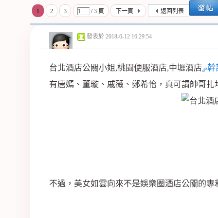
1
2
3
/ 3 頁
下一頁
返回列表
紀
發表於
2018-6-12 16:29:54
台北酒店公關小姐,桃園便服酒店,中壢酒店
幹
有唐嫣、董璇、戚薇、鄭希怡，真可謂帥哥扎
公
不過，美女如雲向來不是
娛樂
圈酒店公關的專