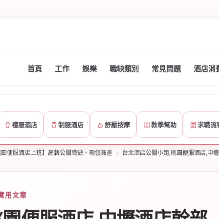
首頁
工作
娛樂
職缺類別
常見問題
酒店消
禮服酒店
制服酒店
舒壓按摩
教學幫助
求職流
桃園便服酒店上班】高薪公關職缺、現領兼差
台北酒店公關小姐,桃園便服酒店,中
實用文章
›