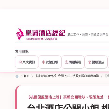
酒店工作・兼職・消費資訊平台
常用資訊
八大資訊
試做日領
問題解答
便服酒店
首頁
【桃園酒店經紀】公關上班、禮服便服店兼職團隊
【
皇
»
【桃園便服酒店上班】高薪公關職缺、現領兼差 · 
›
›