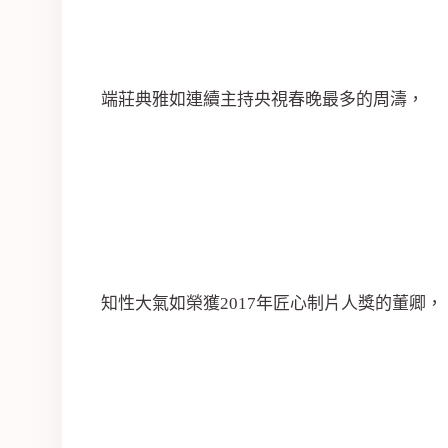
司
端莊典雅如連續主持央視春晚最多的周濤，
知性大氣如榮獲2017年匠心制片人獎的董卿，