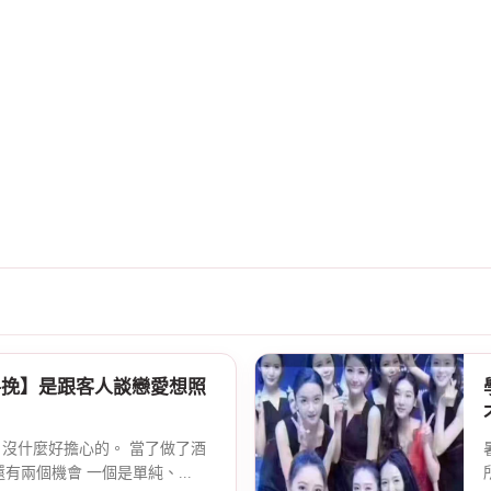
手挽】是跟客人談戀愛想照
啊，沒什麼好擔心的。 當了做了酒
有兩個機會 一個是單純、...