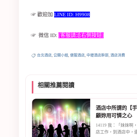
☞ 歡迎加
LINE ID: H9908
☞ 微信 ID:
[客服請洽右側按鈕]
台北酒店
,
公關小姐
,
便服酒店
,
中壢酒店幹部
,
酒店消費
相關推薦閱讀
酒店中所謂的【
顧妳用可憐之心
14119 我：「妹妹
店工作，到酒店中，還