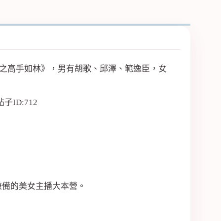
擊之高手如林》，男有胡歌、邱澤、範逸臣，女
兼備的美女主播大本營。