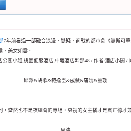
部
7年前看過一部融合浪漫、懸疑、商戰的都市劇《無懈可
堆，美女如雲。
邱澤&胡歌&範逸臣&戚薇&唐嫣&董璇
利，當然也不是夜總會的專場，央視的女主播才是真正德才
周濤