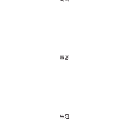
董卿
朱迅