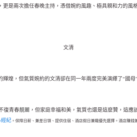
，更是兩次擔任春晚主持，憑借婉約風趣、極具親和力的風格
文清
輝煌，但氣質婉約的文清卻在同一年兩度完美演繹了“國母”
不復青春
靚麗
，但家庭幸福和美，氣質也還是這麼贊，這應
經紀
。保障日薪、兼差日領、提供住宿、酒店假日兼職優先選擇。酒店賺錢