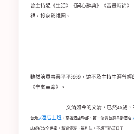
曾主持過《生活》《開心辭典》《音畫
時尚
》
視，投身影視圈。
雖然演員事業平平淡淡，遠不及主持生涯曾經的
《辛亥革命》。
文清如今的文清，已然46歲，
酒店上班
台北
、高雄酒店幹部、第一優質首選皇爵酒店
店經紀安全保密，薪資優渥、福利佳，不想再過苦日子