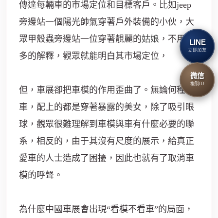
傳達每輛車的市場定位和目標客戶。比如jeep
旁邊站一個陽光帥氣穿著戶外裝備的小伙，大
眾甲殼蟲旁邊站一位穿著靚麗的
姑娘
，不用過
LINE
立即加友
多的解釋，觀眾就能明白其市場定位，
微信
複製ID
但，車展卻把車模的作用歪曲了。無論何種
車，配上的都是穿著暴露的美女，除了吸引眼
球，觀眾很難理解到車模與車有什麼必要的聯
系，相反的，由于其沒有尺度的展示，給真正
愛車的人士造成了困擾，因此也就有了取消車
模的呼聲。
為什麼中國車展會出現“看模不看車”的局面，