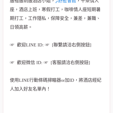
服禮服制服酒店小姐，
舒壓會館
，午茶情人
座，酒店上班，寒假打工，咖啡情人座短期暑
期打工，工作隱私，保障安全，兼差，兼職、
日領高薪。
☞ 歡迎LINE ID: ☞ [聯繫請洽右側按鈕]
☞ 歡迎微信 ID: ☞ [客服請洽右側按鈕]
使用LINE行動條碼掃瞄器or加ID，將酒店經紀
人加入好友名單內！
台北、桃園、中壢、台中、台南、高雄酒店假
日打工、酒店兼差、假日兼職以專業、誠信、