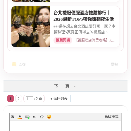
台北禮服便服酒店推薦排行｜
2026最新TOP5帶你嗨翻夜生活
## 還在想去台北酒店要訂哪一家？本
篇整理5家真正值得去的禮服店、便
服店，從氣氛、小姐素質、消...
推薦閱讀
【禮服酒店消費攻略】KTV喝酒娛樂、價格試算 · 2026-05-08
回復
舉報
下一頁 »
1
2
/ 2 頁
返回列表
高級模式