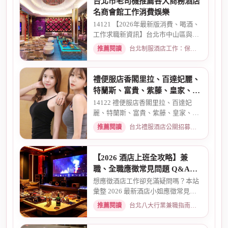
台北市老司機推薦各大商務酒店
名商會館工作消費娛樂
14121 【2026年最新版消費、喝酒、
工作求職新資訊】台北市中山區與東
區酒店老司機推薦舒壓會館、...
推薦閱讀
台北制服酒店工作：保障現領薪資與職缺總覽 · 2026-04-01
禮便服店香閣里拉、百達妃麗、
特蘭斯、富貴、紫藤、皇家、金
典酒店消費
14122 禮便服店香閣里拉、百達妃
麗、特蘭斯、富貴、紫藤、皇家、金
典、消費喝酒 、金拿督、101會...
推薦閱讀
台北禮服酒店公關招募：兼職工作內容與薪資規範 · 2026-06-04
【2026 酒店上班全攻略】兼
職、全職應徵常見問題 Q&A：
薪資、安全、環境全解析
想應徵酒店工作卻充滿疑問嗎？本站
彙整 2026 最新酒店小姐應徵常見問
題 Q&A。深入解析全職與兼職...
推薦閱讀
台北八大行業兼職指南：熱門職缺與求職須知 · 2026-03-09