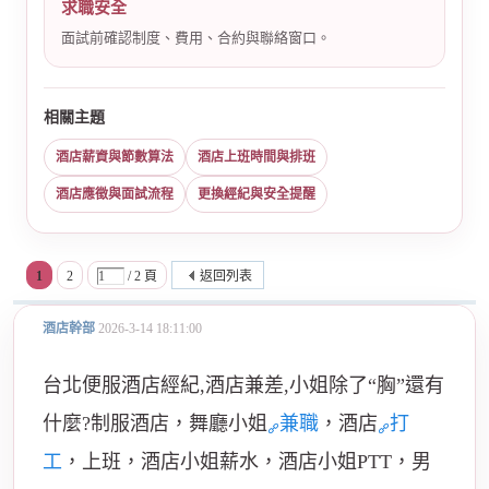
求職安全
面試前確認制度、費用、合約與聯絡窗口。
相關主題
酒店薪資與節數算法
酒店上班時間與排班
酒店應徵與面試流程
更換經紀與安全提醒
1
2
/ 2 頁
返回列表
酒店幹部
2026-3-14 18:11:00
台北便服酒店經紀,酒店兼差,小姐除了“胸”還有
什麼?制服酒店，舞廳小姐
兼職
，酒店
打
工
，上班，酒店小姐薪水，酒店小姐PTT，男