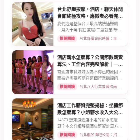
台北舒壓按摩，酒店，聊天休閒
會館終極攻略，應徵者必看完整
指南
我們這是整個台北最高端快速賺錢
「月入十萬/假日兼職/二度就業/學生
兼職/八大廣告/林森北路KTV酒...
推薦閱讀
台北舒壓會館聘僱：專業按摩師職缺與職涯規劃 · 2026-01-07
酒店薪水怎麼算？公關節數薪資
算法、工作內容完整解析｜一次
搞懂收入結構
有酒店求職妹妹因為不得已的原因，
而被迫需要短期在這個行業賺錢的時
候而環境又你文章提到的那麼...
推薦閱讀
台北八大行業兼職指南：熱門職缺與求職須知 · 2026-02-13
酒店工作薪資完整揭秘：坐檯節
數怎麼算？小姐薪水收入大公開
｜2026最新
14373 想知道酒店小姐的薪水怎麼
算？本文詳細解構酒店薪資計算方
式，從「坐檯節數」的基本概念、...
推薦閱讀
台北鋼琴酒吧公關：招募條件與工作環境介紹 · 2026-03-09