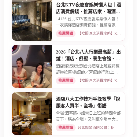
台北KTV夜總會娛樂懶人包｜酒
店消費價錢、推薦店家、喝酒介
紹一次看懂
14136 台北KTV夜總會娛樂懶人包！
一次搞懂酒店消費價錢、推薦店家、
喝酒介紹。從基本消費、包廂...
推薦閱讀
【禮服酒店消費攻略】KTV喝酒娛樂、價格試算 · 2026-03-16
2026「台北八大行業最高薪」出
爐！酒店、舒壓、養生會館、經
紀人推薦
酒店經紀我想到台北酒店上班或特種
舒壓按摩/美療師／芳療師行業(上班
天數可自選) 特種行業工作也...
推薦閱讀
【禮服酒店消費攻略】KTV喝酒娛樂、價格試算 · 2026-01-15
酒店八大工作技巧手挽教學「說
服客人買半、全場」術語
全場:酒客將小姐當日上班的時間全部
買下，稱為全場，又叫框全場＝大框
＝外全酒店買框送s外全多少...
推薦閱讀
台北鋼琴酒吧公關：招募條件與工作環境介紹 · 2026-03-26