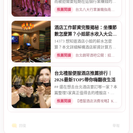
而被迫需要短期在這個行業賺錢的時
候而環境又你文章提到的那麼...
推薦閱讀
台北八大行業兼職指南：熱門職缺與求職須知 · 2026-02-13
酒店工作薪資完整揭秘：坐檯節
數怎麼算？小姐薪水收入大公開
｜2026最新
14373 想知道酒店小姐的薪水怎麼
算？本文詳細解構酒店薪資計算方
式，從「坐檯節數」的基本概念、...
推薦閱讀
台北鋼琴酒吧公關：招募條件與工作環境介紹 · 2026-03-09
台北禮服便服酒店推薦排行｜
2026最新TOP5帶你嗨翻夜生活
## 還在想去台北酒店要訂哪一家？本
篇整理5家真正值得去的禮服店、便
服店，從氣氛、小姐素質、消...
推薦閱讀
【禮服酒店消費攻略】KTV喝酒娛樂、價格試算 · 2026-05-08
回復
舉報