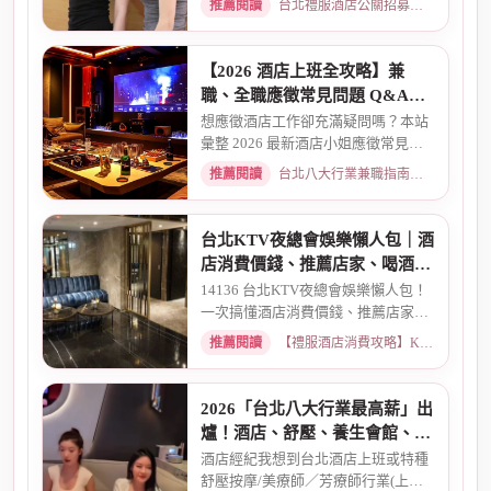
推薦閱讀
台北禮服酒店公關招募：兼職工作內容與薪資規範 · 2026-06-04
【2026 酒店上班全攻略】兼
職、全職應徵常見問題 Q&A：
薪資、安全、環境全解析
想應徵酒店工作卻充滿疑問嗎？本站
彙整 2026 最新酒店小姐應徵常見問
題 Q&A。深入解析全職與兼職...
推薦閱讀
台北八大行業兼職指南：熱門職缺與求職須知 · 2026-03-09
台北KTV夜總會娛樂懶人包｜酒
店消費價錢、推薦店家、喝酒介
紹一次看懂
14136 台北KTV夜總會娛樂懶人包！
一次搞懂酒店消費價錢、推薦店家、
喝酒介紹。從基本消費、包廂...
推薦閱讀
【禮服酒店消費攻略】KTV喝酒娛樂、價格試算 · 2026-03-16
2026「台北八大行業最高薪」出
爐！酒店、舒壓、養生會館、經
紀人推薦
酒店經紀我想到台北酒店上班或特種
舒壓按摩/美療師／芳療師行業(上班