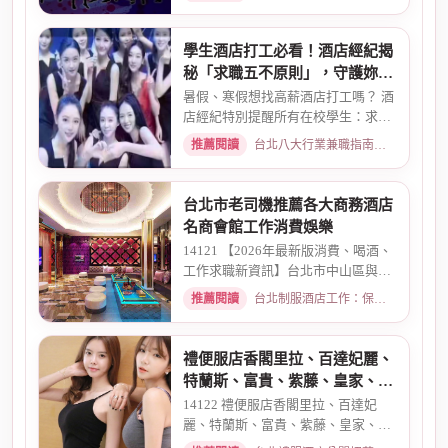
學生酒店打工必看！酒店經紀揭
秘「求職五不原則」，守護妳的
求職安全
暑假、寒假想找高薪酒店打工嗎？ 酒
店經紀特別提醒所有在校學生：求職
時請務必堅守「五不原則」...
推薦閱讀
台北八大行業兼職指南：熱門職缺與求職須知 · 2026-03-09
台北市老司機推薦各大商務酒店
名商會館工作消費娛樂
14121 【2026年最新版消費、喝酒、
工作求職新資訊】台北市中山區與東
區酒店老司機推薦舒壓會館、...
推薦閱讀
台北制服酒店工作：保障現領薪資與職缺總覽 · 2026-04-01
禮便服店香閣里拉、百達妃麗、
特蘭斯、富貴、紫藤、皇家、金
典酒店消費
14122 禮便服店香閣里拉、百達妃
麗、特蘭斯、富貴、紫藤、皇家、金
典、消費喝酒 、金拿督、101會...