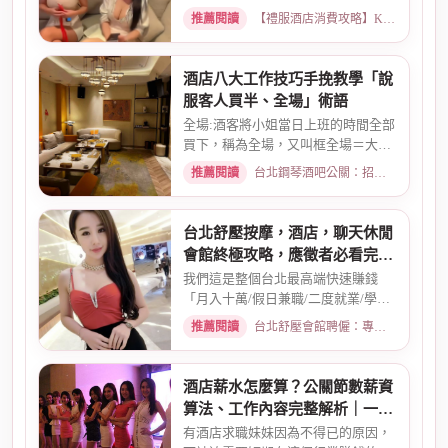
天數可自選) 特種行業工作也...
推薦閱讀
【禮服酒店消費攻略】KTV喝酒娛樂、價格試算 · 2026-01-15
酒店八大工作技巧手挽教學「說
服客人買半、全場」術語
全場:酒客將小姐當日上班的時間全部
買下，稱為全場，又叫框全場＝大框
＝外全酒店買框送s外全多少...
推薦閱讀
台北鋼琴酒吧公關：招募條件與工作環境介紹 · 2026-03-26
台北舒壓按摩，酒店，聊天休閒
會館終極攻略，應徵者必看完整
指南
我們這是整個台北最高端快速賺錢
「月入十萬/假日兼職/二度就業/學生
兼職/八大廣告/林森北路KTV酒...
推薦閱讀
台北舒壓會館聘僱：專業按摩師職缺與職涯規劃 · 2026-01-07
酒店薪水怎麼算？公關節數薪資
算法、工作內容完整解析｜一次
搞懂收入結構
有酒店求職妹妹因為不得已的原因，