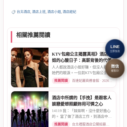
台北酒店
,
酒店上班
,
酒店小姐
,
酒店經紀
相關推薦閱讀
LINE
立即加友
KTV包廂公主揭露真相》酒店小
姐的心酸日子：高薪背後的代價
微信
人人都說酒店小姐好賺，但沒人看見
複製ID
她們的眼淚。一位前KTV包廂公主首
度自曝，從入行初衷、被客人...
推薦閱讀
百達妃麗商務會館 · 2026-05-10
酒店中所謂的【手挽】是跟客人
談戀愛想照顧妳用可憐之心
14119 我：「妹妹啊，沒什麼好擔心
的。 當了做了酒店工作，到酒店中，
還有兩個機會 一個是單純、...
推薦閱讀
台北禮服酒店公關招募：兼職工作內容與薪資規範 · 2026-01-08