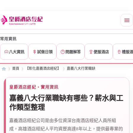
常用資訊
八大資訊
試做日領
問題解答
便服酒店
禮服
首頁
【彰化嘉義酒店經紀】
嘉義八大行業職缺
皇爵酒店經紀・實用資訊
皇
»
›
›
嘉義八大行業職缺有哪些？薪水與工
作類型整理
嘉義酒店經紀公司是由多位資深台南酒店經紀人員所組
成，高雄酒店經紀人平均資歷高達8年以上，提供最專業的