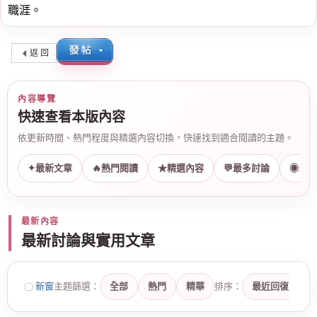
職涯。
返 回
內容導覽
快速查看本版內容
依更新時間、熱門程度與精選內容切換，快速找到適合閱讀的主題。
✦
最新文章
🔥
熱門閱讀
★
精選內容
💬
最多討論
◉
最多
最新內容
最新討論與實用文章
新窗
主题篩選：
全部
熱門
精華
排序：
最近回復