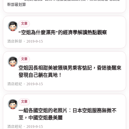
幹部最划算
文章
“空姐為什麼漂亮”的經濟學解讀熱點觀察
酒店幹部
•
2019-9-15
文章
空姐因長相甜美被猥瑣男乘客惦記，昏迷後醒來
發現自己躺在異地！
酒店經紀
•
2019-9-15
文章
一組各國空姐的老照片︰日本空姐服務無微不
至，中國空姐最美麗
酒店經紀
•
2019-9-15