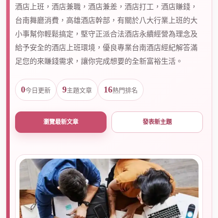
酒店上班，酒店兼職，酒店兼差，酒店打工，酒店賺錢，
台南舞廳消費，高雄酒店幹部，有關於八大行業上班的大
爵
小事幫你輕鬆搞定，堅守正派合法酒店永續經營為理念及
給予安全的酒店上班環境，優良專業台南酒店經紀解答滿
足您的來賺錢需求，讓你完成想要的全新富裕生活。
0
9
16
今日更新
主題文章
熱門排名
瀏覽最新文章
發表新主題
酒