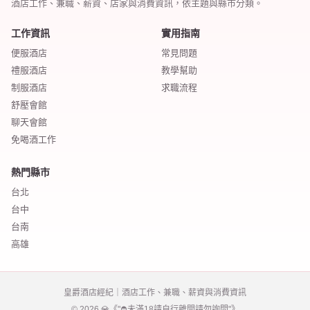
酒店工作、兼職、薪資、店家與消費資訊，依主題與縣市分類。
工作資訊
實用指南
便服酒店
常見問題
禮服酒店
教學幫助
制服酒店
求職流程
舒壓會館
聊天會館
免喝酒工作
熱門縣市
台北
台中
台南
高雄
皇爵酒店經紀｜酒店工作、兼職、薪資與消費資訊
© 2026 💎《"⛔️未滿18請自行離開請勿詢問"》