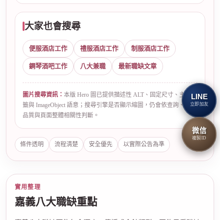
大家也會搜尋
便服酒店工作
禮服酒店工作
制服酒店工作
鋼琴酒吧工作
八大兼職
最新職缺文章
圖片搜尋資訊：
本版 Hero 圖已提供描述性 ALT、固定尺寸、主題標
LINE
籤與 ImageObject 語意；搜尋引擎是否顯示縮圖，仍會依查詢、圖片
立即加友
品質與頁面整體相關性判斷。
微信
複製ID
條件透明
流程清楚
安全優先
以實際公告為準
實用整理
嘉義八大職缺重點