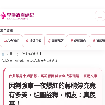
常用資訊
八大資訊
試做日領
問題解答
便服酒店
禮服
首頁
【台北酒店經紀】
台北飯局小姐招募：高薪保障與安全接案環境
皇
»
›
›
台北飯局小姐招募：高薪保障與安全接案環境 · 實用文章
因劉強東一夜爆紅的蔣聘婷究竟
有多美，組圖詮釋，網友︰真羨
慕！