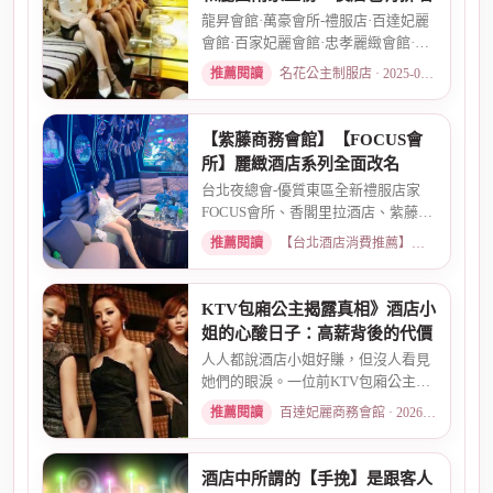
龍昇會館·萬豪會所-禮服店·百達妃麗
會館·百家妃麗會館·忠孝麗緻會館·敦
南麗緻會館·金荷會...
推薦閱讀
名花公主制服店 · 2025-02-01
【紫藤商務會館】【FOCUS會
所】麗緻酒店系列全面改名
台北夜總會-優質東區全新禮服店家
FOCUS會所、香閣里拉酒店、紫藤名
店、酒店幹部就是為了給你更好...
推薦閱讀
【台北酒店消費推薦】各大商務酒店、夜總會試算 · 2026-03-30
KTV包廂公主揭露真相》酒店小
姐的心酸日子：高薪背後的代價
人人都說酒店小姐好賺，但沒人看見
她們的眼淚。一位前KTV包廂公主首
度自曝，從入行初衷、被客人...
推薦閱讀
百達妃麗商務會館 · 2026-05-10
酒店中所謂的【手挽】是跟客人