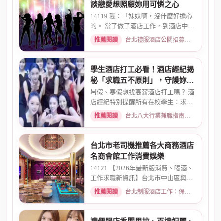
談戀愛想照顧妳用可憐之心
14119 我：「妹妹啊，沒什麼好擔心
的。 當了做了酒店工作，到酒店中，
還有兩個機會 一個是單純、...
推薦閱讀
台北禮服酒店公關招募：兼職工作內容與薪資規範 · 2026-01-08
學生酒店打工必看！酒店經紀揭
秘「求職五不原則」，守護妳的
求職安全
暑假、寒假想找高薪酒店打工嗎？ 酒
店經紀特別提醒所有在校學生：求職
時請務必堅守「五不原則」...
推薦閱讀
台北八大行業兼職指南：熱門職缺與求職須知 · 2026-03-09
台北市老司機推薦各大商務酒店
名商會館工作消費娛樂
14121 【2026年最新版消費、喝酒、
工作求職新資訊】台北市中山區與東
區酒店老司機推薦舒壓會館、...
推薦閱讀
台北制服酒店工作：保障現領薪資與職缺總覽 · 2026-04-01