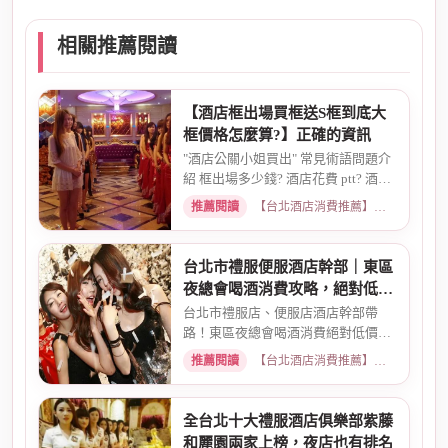
相關推薦閱讀
【酒店框出場買框送S框到底大
框價格怎麼算?】正確的資訊
"酒店公關小姐買出" 常見術語問題介
紹 框出場多少錢? 酒店花費 ptt? 酒店
帶出場價錢? 酒店帳單pt...
推薦閱讀
【台北酒店消費推薦】各大商務酒店、夜總會試算 · 2026-03-14
台北市禮服便服酒店幹部｜東區
夜總會喝酒消費攻略，絕對低價
優惠
台北市禮服店、便服店酒店幹部帶
路！東區夜總會喝酒消費絕對低價優
惠。專業幹部安排，包廂費、小...
推薦閱讀
【台北酒店消費推薦】各大商務酒店、夜總會試算 · 2026-03-15
全台北十大禮服酒店俱樂部紫藤
和麗園兩家上榜，夜店也有排名