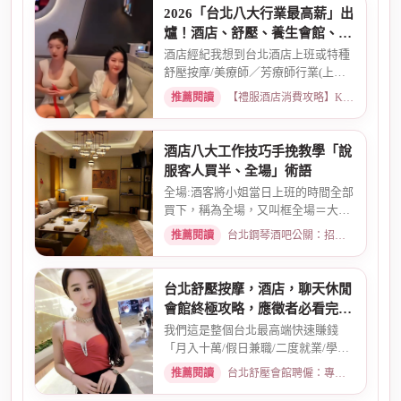
2026「台北八大行業最高薪」出
爐！酒店、舒壓、養生會館、經
紀人推薦
酒店經紀我想到台北酒店上班或特種
舒壓按摩/美療師／芳療師行業(上班
天數可自選) 特種行業工作也...
推薦閱讀
【禮服酒店消費攻略】KTV喝酒娛樂、價格試算 · 2026-01-15
酒店八大工作技巧手挽教學「說
服客人買半、全場」術語
全場:酒客將小姐當日上班的時間全部
買下，稱為全場，又叫框全場＝大框
＝外全酒店買框送s外全多少...
推薦閱讀
台北鋼琴酒吧公關：招募條件與工作環境介紹 · 2026-03-26
台北舒壓按摩，酒店，聊天休閒
會館終極攻略，應徵者必看完整
指南
我們這是整個台北最高端快速賺錢
「月入十萬/假日兼職/二度就業/學生
兼職/八大廣告/林森北路KTV酒...
推薦閱讀
台北舒壓會館聘僱：專業按摩師職缺與職涯規劃 · 2026-01-07