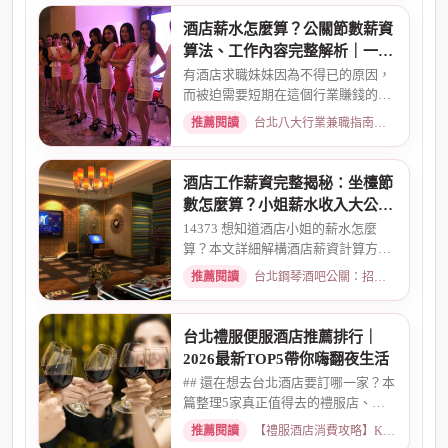
酒店薪水怎麼算？公關節數薪資
算法、工作內容完整解析｜一次
搞懂收入結構
有酒店求職妹妹因為不得已的原因，
而被迫需要短期在這個行業賺錢的時
候而環境又你文章提到的那麼...
推薦閱讀
台北八大行業兼職指南：熱門職缺與求職須知 · 2026-02-13
酒店工作薪資完整揭秘：坐檯節
數怎麼算？小姐薪水收入大公開
｜2026最新
14373 想知道酒店小姐的薪水怎麼
算？本文詳細解構酒店薪資計算方
式，從「坐檯節數」的基本概念、...
推薦閱讀
台北鋼琴酒吧公關：招募條件與工作環境介紹 · 2026-03-09
台北禮服便服酒店推薦排行｜
2026最新TOP5帶你嗨翻夜生活
## 還在想去台北酒店要訂哪一家？本
篇整理5家真正值得去的禮服店、便
服店，從氣氛、小姐素質、消...
推薦閱讀
【禮服酒店消費攻略】KTV喝酒娛樂、價格試算 · 2026-05-08