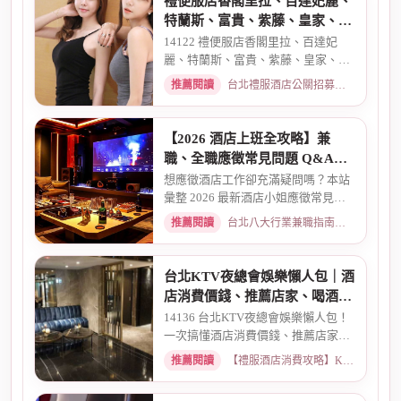
禮便服店香閣里拉、百達妃麗、
特蘭斯、富貴、紫藤、皇家、金
典酒店消費
14122 禮便服店香閣里拉、百達妃
麗、特蘭斯、富貴、紫藤、皇家、金
典、消費喝酒 、金拿督、101會...
推薦閱讀
台北禮服酒店公關招募：兼職工作內容與薪資規範 · 2026-06-04
【2026 酒店上班全攻略】兼
職、全職應徵常見問題 Q&A：
薪資、安全、環境全解析
想應徵酒店工作卻充滿疑問嗎？本站
彙整 2026 最新酒店小姐應徵常見問
題 Q&A。深入解析全職與兼職...
推薦閱讀
台北八大行業兼職指南：熱門職缺與求職須知 · 2026-03-09
台北KTV夜總會娛樂懶人包｜酒
店消費價錢、推薦店家、喝酒介
紹一次看懂
14136 台北KTV夜總會娛樂懶人包！
一次搞懂酒店消費價錢、推薦店家、
喝酒介紹。從基本消費、包廂...
推薦閱讀
【禮服酒店消費攻略】KTV喝酒娛樂、價格試算 · 2026-03-16