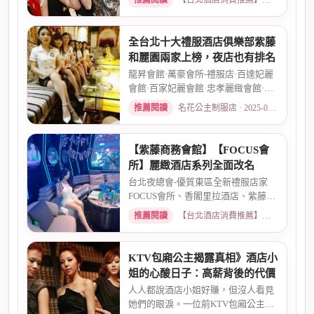
推薦閱讀
【台北酒店消費推薦】各大商務酒店、夜總會試算 · 2026-03-15
全台北十大禮服酒店俱樂部紫藤
和麗園兩家上榜，夜店也有排名
龍昇會館·萬豪會所-禮服店·百達妃麗
會館·百家妃麗會館·忠孝麗緻會館·敦
南麗緻會館·金荷會...
推薦閱讀
名花公主制服店 · 2025-02-01
【紫藤商務會館】【FOCUS會
所】麗緻酒店系列全面改名
台北夜總會-優質東區全新禮服店家
FOCUS會所、香閣里拉酒店、紫藤名
店、酒店幹部就是為了給你更好...
推薦閱讀
【台北酒店消費推薦】各大商務酒店、夜總會試算 · 2026-03-30
KTV包廂公主揭露真相》酒店小
姐的心酸日子：高薪背後的代價
人人都說酒店小姐好賺，但沒人看見
她們的眼淚。一位前KTV包廂公主首