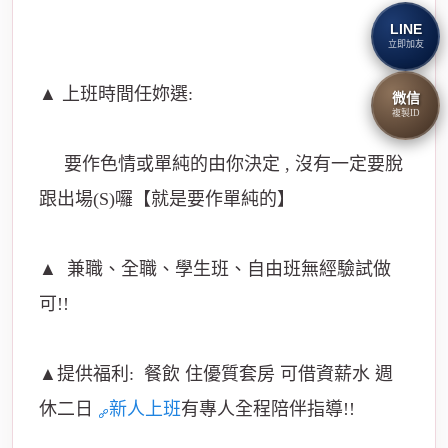
LINE
立即加友
▲ 上班時間任妳選:
微信
複製ID
要作色情或單純的由你決定 , 沒有一定要脫
跟出場(S)囉【就是要作單純的】
▲ 兼職、全職、學生班、自由班無經驗試做
可!!
▲提供福利: 餐飲 住優質套房 可借資薪水 週
休二日
新人上班
有專人全程陪伴指導!!