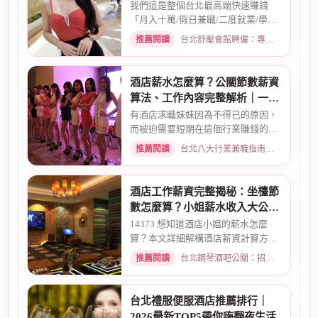
指南
我們這是整個台北最高端快速賺錢
「月入十萬/假日兼職/二度就業/學生
兼職/八大廣告/林森北路KTV酒...
推薦閱讀
台北舒壓會館聘僱：專業按摩師職缺與職涯規劃 · 2026-01-07
酒店薪水怎麼算？公關節數薪資
算法、工作內容完整解析｜一次
搞懂收入結構
有酒店求職妹妹因為不得已的原因，
而被迫需要短期在這個行業賺錢的時
候而環境又你文章提到的那麼...
推薦閱讀
台北八大行業兼職指南：熱門職缺與求職須知 · 2026-02-13
酒店工作薪資完整揭秘：坐檯節
數怎麼算？小姐薪水收入大公開
｜2026最新
14373 想知道酒店小姐的薪水怎麼
算？本文詳細解構酒店薪資計算方
式，從「坐檯節數」的基本概念、...
推薦閱讀
台北鋼琴酒吧公關：招募條件與工作環境介紹 · 2026-03-09
台北禮服便服酒店推薦排行｜
2026最新TOP5帶你嗨翻夜生活