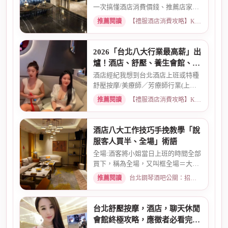
一次搞懂酒店消費價錢、推薦店家、
喝酒介紹。從基本消費、包廂...
推薦閱讀
【禮服酒店消費攻略】KTV喝酒娛樂、價格試算 · 2026-03-16
2026「台北八大行業最高薪」出
爐！酒店、舒壓、養生會館、經
紀人推薦
酒店經紀我想到台北酒店上班或特種
舒壓按摩/美療師／芳療師行業(上班
天數可自選) 特種行業工作也...
推薦閱讀
【禮服酒店消費攻略】KTV喝酒娛樂、價格試算 · 2026-01-15
酒店八大工作技巧手挽教學「說
服客人買半、全場」術語
全場:酒客將小姐當日上班的時間全部
買下，稱為全場，又叫框全場＝大框
＝外全酒店買框送s外全多少...
推薦閱讀
台北鋼琴酒吧公關：招募條件與工作環境介紹 · 2026-03-26
台北舒壓按摩，酒店，聊天休閒
會館終極攻略，應徵者必看完整