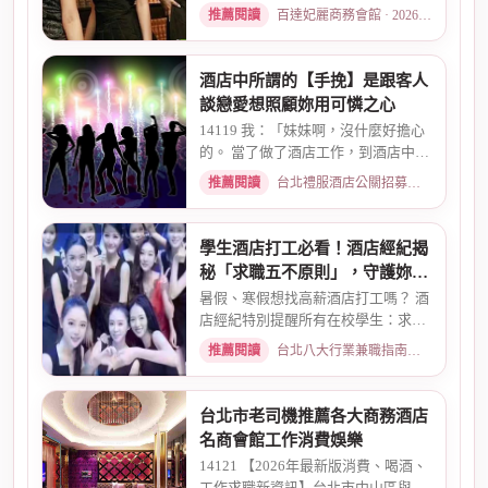
度自曝，從入行初衷、被客人...
推薦閱讀
百達妃麗商務會館 · 2026-05-10
酒店中所謂的【手挽】是跟客人
談戀愛想照顧妳用可憐之心
14119 我：「妹妹啊，沒什麼好擔心
的。 當了做了酒店工作，到酒店中，
還有兩個機會 一個是單純、...
推薦閱讀
台北禮服酒店公關招募：兼職工作內容與薪資規範 · 2026-01-08
學生酒店打工必看！酒店經紀揭
秘「求職五不原則」，守護妳的
求職安全
暑假、寒假想找高薪酒店打工嗎？ 酒
店經紀特別提醒所有在校學生：求職
時請務必堅守「五不原則」...
推薦閱讀
台北八大行業兼職指南：熱門職缺與求職須知 · 2026-03-09
台北市老司機推薦各大商務酒店
名商會館工作消費娛樂
14121 【2026年最新版消費、喝酒、
工作求職新資訊】台北市中山區與東