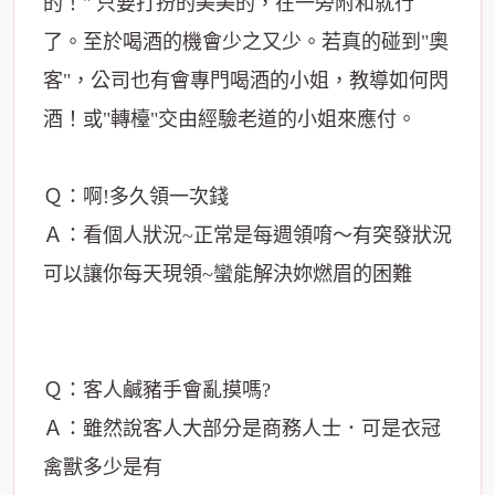
的！" 只要打扮的美美的，在一旁附和就行
了。至於喝酒的機會少之又少。若真的碰到"奧
客"，公司也有會專門喝酒的小姐，教導如何閃
酒！或"轉檯"交由經驗老道的小姐來應付。
Ｑ：啊!多久領一次錢
Ａ：看個人狀況~正常是每週領唷～有突發狀況
可以讓你每天現領~蠻能解決妳燃眉的困難
Ｑ：客人鹹豬手會亂摸嗎?
Ａ：雖然說客人大部分是商務人士．可是衣冠
禽獸多少是有