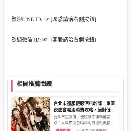
歡迎LINE ID: ☞ [聯繫請洽右側按鈕]
歡迎微信 ID: ☞ [客服請洽右側按鈕]
相關推薦閱讀
台北市禮服便服酒店幹部｜東區
夜總會喝酒消費攻略，絕對低價
優惠
台北市禮服店、便服店酒店幹部帶
路！東區夜總會喝酒消費絕對低價優
惠。專業幹部安排，包廂費、小...