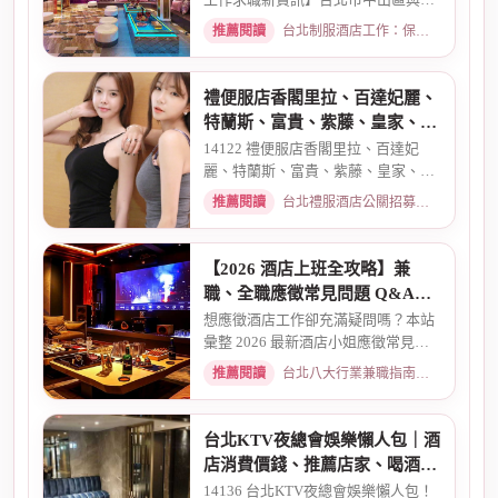
區酒店老司機推薦舒壓會館、...
推薦閱讀
台北制服酒店工作：保障現領薪資與職缺總覽 · 2026-04-01
禮便服店香閣里拉、百達妃麗、
特蘭斯、富貴、紫藤、皇家、金
典酒店消費
14122 禮便服店香閣里拉、百達妃
麗、特蘭斯、富貴、紫藤、皇家、金
典、消費喝酒 、金拿督、101會...
推薦閱讀
台北禮服酒店公關招募：兼職工作內容與薪資規範 · 2026-06-04
【2026 酒店上班全攻略】兼
職、全職應徵常見問題 Q&A：
薪資、安全、環境全解析
想應徵酒店工作卻充滿疑問嗎？本站
彙整 2026 最新酒店小姐應徵常見問
題 Q&A。深入解析全職與兼職...
推薦閱讀
台北八大行業兼職指南：熱門職缺與求職須知 · 2026-03-09
台北KTV夜總會娛樂懶人包｜酒
店消費價錢、推薦店家、喝酒介
紹一次看懂
14136 台北KTV夜總會娛樂懶人包！