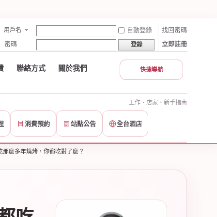
自動登錄
找回密碼
用戶名
密碼
立即註冊
登錄
費
聯絡方式
關於我們
快捷導航
工作、店家、新手指南
程
消費預約
站點公告
全台酒店
，吃那麼多年燒烤，你都吃對了麼？