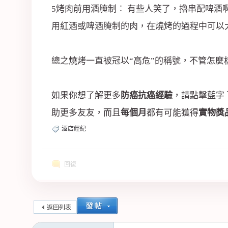
5烤肉前用酒腌制︰ 有些人笑了，擼串配啤
用紅酒或啤酒腌制的肉，在燒烤的過程中可以
總之燒烤一直被冠以“高危”的稱號，不管怎
如果你想了解更多
防癌抗癌經驗
，請點擊藍字
助更多友友，而且
每個月
都有可能獲得
實物獎
酒店經紀
回復
返回列表