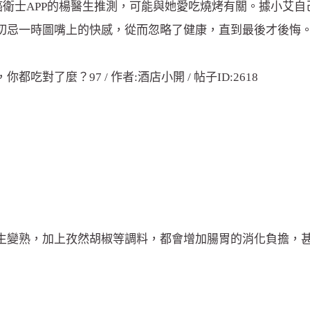
癌衛士APP的楊醫生推測，可能與她愛吃燒烤有關。據小艾
切忌一時圖嘴上的快感，從而忽略了健康，直到最後才後悔
生變熟，加上孜然胡椒等調料，都會增加腸胃的消化負擔，