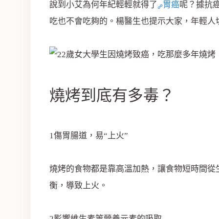
司
說到小艾為何年紀輕輕就得了
胃癌
呢？據抗
吃也不會吃夠的。楊醫生也提示大家，年輕人
燒烤到底有多毒？
1傷胃腸道，易“上火”
燒烤的食物都是靠高溫加熱，讓食物短時間從
衡，導致上火。
2影響維生素等營養元素的吸取