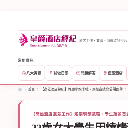
酒店工作・兼職・消費資訊平台
常用資訊
八大資訊
試做日領
問題解答
便服酒店
首頁
【高雄酒店經紀】舞廳小姐求職、頂級夜總會公關團隊
皇
»
【高雄酒店兼差工作】短期現領兼職、學生兼差首選
›
›