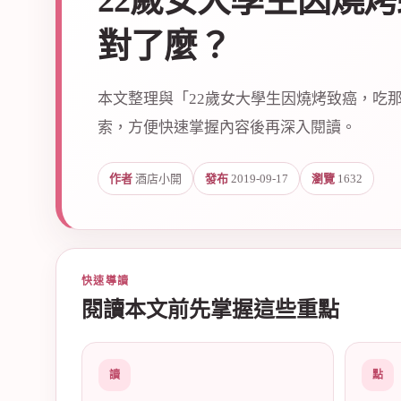
22歲女大學生因燒
對了麼？
本文整理與「22歲女大學生因燒烤致癌，吃
索，方便快速掌握內容後再深入閱讀。
爵
作者
酒店小開
發布
2019-09-17
瀏覽
1632
快速導讀
閱讀本文前先掌握這些重點
酒
讀
點