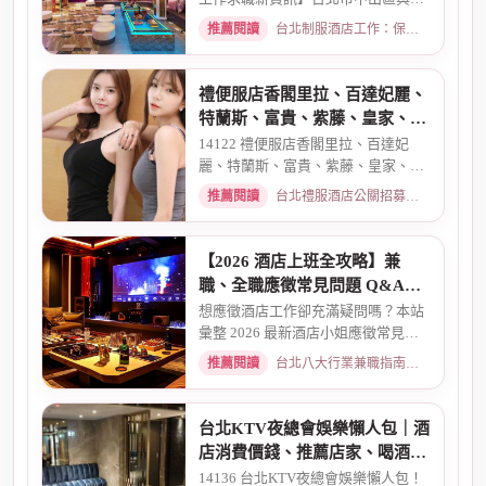
區酒店老司機推薦舒壓會館、...
推薦閱讀
台北制服酒店工作：保障現領薪資與職缺總覽 · 2026-04-01
禮便服店香閣里拉、百達妃麗、
特蘭斯、富貴、紫藤、皇家、金
典酒店消費
14122 禮便服店香閣里拉、百達妃
麗、特蘭斯、富貴、紫藤、皇家、金
典、消費喝酒 、金拿督、101會...
推薦閱讀
台北禮服酒店公關招募：兼職工作內容與薪資規範 · 2026-06-04
【2026 酒店上班全攻略】兼
職、全職應徵常見問題 Q&A：
薪資、安全、環境全解析
想應徵酒店工作卻充滿疑問嗎？本站
彙整 2026 最新酒店小姐應徵常見問
題 Q&A。深入解析全職與兼職...
推薦閱讀
台北八大行業兼職指南：熱門職缺與求職須知 · 2026-03-09
台北KTV夜總會娛樂懶人包｜酒
店消費價錢、推薦店家、喝酒介
紹一次看懂
14136 台北KTV夜總會娛樂懶人包！