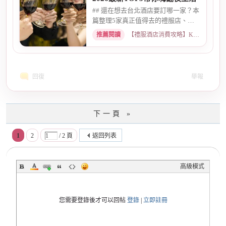
## 還在想去台北酒店要訂哪一家？本
篇整理5家真正值得去的禮服店、便
服店，從氣氛、小姐素質、消...
推薦閱讀
【禮服酒店消費攻略】KTV喝酒娛樂、價格試算 · 2026-05-08
回復
舉報
下一頁 »
1
2
/ 2 頁
返回列表
高級模式
您需要登錄後才可以回帖
登錄
|
立即註冊