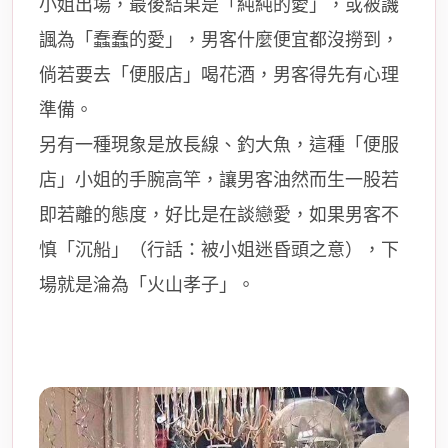
小姐出場，最後結果是「純純的愛」，或被
譏
諷
為「蠢蠢的愛」，男客什麼便宜都沒撈到，
倘若要去「便服店」喝花酒，男客得先有心理
準備。
另有一種現象是放長線、釣大魚，這種「便服
店」小姐的手腕高竿，讓男客油然而生一股若
即若離的態度，好比是在談戀愛，如果男客不
慎「沉船」（行話：被小姐迷昏頭之意），下
場就是淪為「火山孝子」。