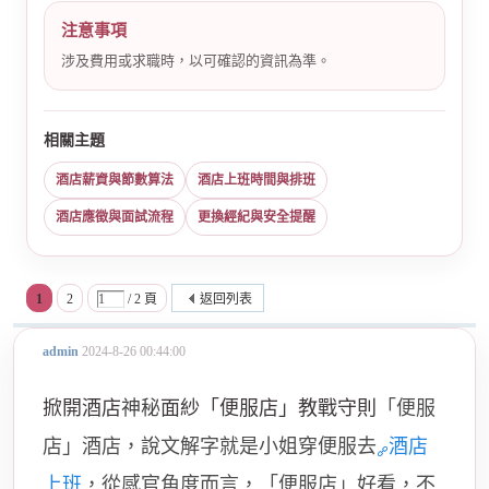
注意事項
涉及費用或求職時，以可確認的資訊為準。
相關主題
酒店薪資與節數算法
酒店上班時間與排班
酒店應徵與面試流程
更換經紀與安全提醒
1
2
/ 2 頁
返回列表
admin
2024-8-26 00:44:00
掀開酒店
神秘
面紗「便服店」教戰守則
「便服
店」酒店，說文解字就是小姐穿便服去
酒店
上班
，從感官角度而言，「便服店」好看，不