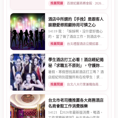
度自曝，從入行初衷、被客人...
推薦閱讀
百達妃麗商務會館 · 2026-05-10
酒店中所謂的【手挽】是跟客人
談戀愛想照顧妳用可憐之心
14119 我：「妹妹啊，沒什麼好擔心
的。 當了做了酒店工作，到酒店中，
還有兩個機會 一個是單純、...
推薦閱讀
台北禮服酒店公關招募：兼職工作內容與薪資規範 · 2026-01-08
學生酒店打工必看！酒店經紀揭
秘「求職五不原則」，守護妳的
求職安全
暑假、寒假想找高薪酒店打工嗎？ 酒
店經紀特別提醒所有在校學生：求職
時請務必堅守「五不原則」...
推薦閱讀
台北八大行業兼職指南：熱門職缺與求職須知 · 2026-03-09
台北市老司機推薦各大商務酒店
名商會館工作消費娛樂
14121 【2026年最新版消費、喝酒、
工作求職新資訊】台北市中山區與東