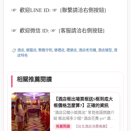
☞ 歡迎LINE ID: ☞ [聯繫請洽右側按鈕]
☞ 歡迎微信 ID: ☞ [客服請洽右側按鈕]
酒店
,
便服店
,
教戰守則
,
便禮店
,
禮便店
,
酒店老司機
,
酒店類型
,
酒
店特色
相關推薦閱讀
【酒店框出場買框送S框到底大
框價格怎麼算?】正確的資訊
"酒店公關小姐買出" 常見術語問題介
紹 框出場多少錢? 酒店花費 ptt? 酒店
帶出場價錢? 酒店帳單pt...
推薦閱讀
【台北酒店消費推薦】各大商務酒店、夜總會試算 · 2026-03-14