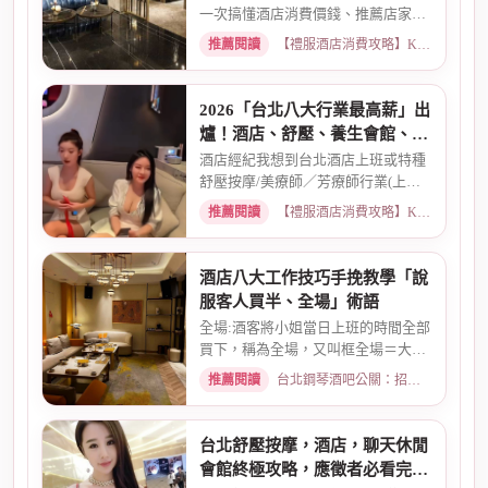
一次搞懂酒店消費價錢、推薦店家、
喝酒介紹。從基本消費、包廂...
推薦閱讀
【禮服酒店消費攻略】KTV喝酒娛樂、價格試算 · 2026-03-16
2026「台北八大行業最高薪」出
爐！酒店、舒壓、養生會館、經
紀人推薦
酒店經紀我想到台北酒店上班或特種
舒壓按摩/美療師／芳療師行業(上班
天數可自選) 特種行業工作也...
推薦閱讀
【禮服酒店消費攻略】KTV喝酒娛樂、價格試算 · 2026-01-15
酒店八大工作技巧手挽教學「說
服客人買半、全場」術語
全場:酒客將小姐當日上班的時間全部
買下，稱為全場，又叫框全場＝大框
＝外全酒店買框送s外全多少...
推薦閱讀
台北鋼琴酒吧公關：招募條件與工作環境介紹 · 2026-03-26
台北舒壓按摩，酒店，聊天休閒
會館終極攻略，應徵者必看完整