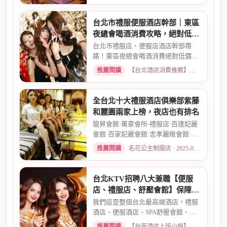
台北市禮服便服酒店幹部｜東區
夜總會喝酒消費攻略，絕對低價
優惠
台北市禮服店、便服店酒店幹部帶
路！東區夜總會喝酒消費絕對低價優
惠。專業幹部安排，包廂費、小...
推薦閱讀
【台北酒店消費推薦】各大商務酒店、夜總會試算 · 2026-03-15
全台北十大禮服酒店俱樂部紫藤
和麗園兩家上榜，夜店也有排名
龍昇會館·萬豪會所-禮服店·百達妃麗
會館·百家妃麗會館·忠孝麗緻會館·敦
南麗緻會館·金荷會...
推薦閱讀
名花公主制服店 · 2025-02-01
台北KTV招聘八大兼職【便服
店、禮服店、舒壓會館】保障日
薪
我們這是整個台北最高端酒店，禮服
酒店、便服酒店、SPA舒壓會館、舞
廳、鋼琴酒吧、六條通日式酒...
推薦閱讀
【台南酒店上班小姐】高檔商務酒店、職缺現領兼職 · 2026-03-26