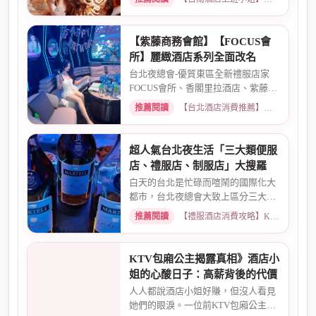
【紫藤商務會館】【FOCUS會
所】麗緻酒店系列全面改名
台北夜總會-優質東區全新禮服店家
FOCUS會所、香閣里拉酒店、紫藤名
店、酒店幹部就是為了給你更好...
推薦閱讀
【台北酒店消費推薦】各大商務酒店、夜總會試算 · 2026-03-30
超人氣台北夜生活「三大類便服
店、禮服店、制服店」大搜羅
白天的台北是忙碌而喧鬧的國際化大
都市，台北夜總會大致上區分三大類
便服店、禮服店、制服店好玩...
推薦閱讀
【禮服酒店消費攻略】KTV喝酒娛樂、價格試算 · 2026-03-30
KTV包廂公主揭露真相》酒店小
姐的心酸日子：高薪背後的代價
人人都說酒店小姐好賺，但沒人看見
她們的眼淚。一位前KTV包廂公主首