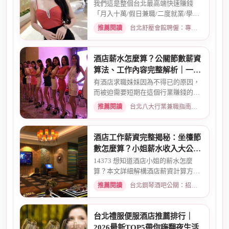
指南
我們這是整個台北最高端快速賺錢
「月入十萬/假日兼職/二度就業/學生
兼職/八大廣告/林森北路KTV酒...
推薦閱讀
台北舒壓會館聘僱：專業按摩師職缺與職涯規劃 · 2026-01-07
酒店薪水怎麼算？公關節數薪資
算法、工作內容完整解析｜一次
搞懂收入結構
有酒店求職妹妹因為不得已的原因，
而被迫需要短期在這個行業賺錢的時
候而環境又你文章提到的那麼...
推薦閱讀
台北八大行業兼職指南：熱門職缺與求職須知 · 2026-02-13
酒店工作薪資完整揭秘：坐檯節
數怎麼算？小姐薪水收入大公開
｜2026最新
14373 想知道酒店小姐的薪水怎麼
算？本文詳細解構酒店薪資計算方
式，從「坐檯節數」的基本概念、...
推薦閱讀
台北鋼琴酒吧公關：招募條件與工作環境介紹 · 2026-03-09
台北禮服便服酒店推薦排行｜
2026最新TOP5帶你嗨翻夜生活