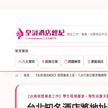
酒店工作・兼職・消費資訊平台
常用資訊
八大資訊
試做日領
問題解答
便服酒店
首頁
【台南酒店經紀】夜間兼差上班、八大行業公關求職團隊
皇
»
【台南夜間兼差工作】學生現領兼差、彈性自選天數
›
›