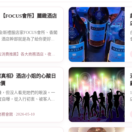
【FOCUS會所】麗緻酒店
全新禮服店家FOCUS會所、香閣
酒店幹部就是為了給你更好...
薦】各大商務酒店、夜總會試算 · 2026-03-30
露真相》酒店小姐的心酸日
代價
賺，但沒人看見她們的眼淚。一
度自曝，從入行初衷、被客人...
館 · 2026-05-10