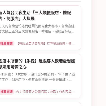
超人氣台北夜生活「三大類便服店、禮服
店、制服店」大搜羅
白天的台北是忙碌而喧鬧的國際化大都市，台北夜總
會大致上區分三大類便服店、禮服店、制服店好玩...
推薦閱讀
【禮服酒店消費攻略】KTV喝酒娛樂、價格試算 · 2026-03-30
酒店中所謂的【手挽】是跟客人談戀愛想照
顧妳用可憐之心
14119 我：「妹妹啊，沒什麼好擔心的。 當了做了酒
店工作，到酒店中，還有兩個機會 一個是單純、...
推薦閱讀
台北禮服酒店公關招募：兼職工作內容與薪資規範 · 2026-01-08