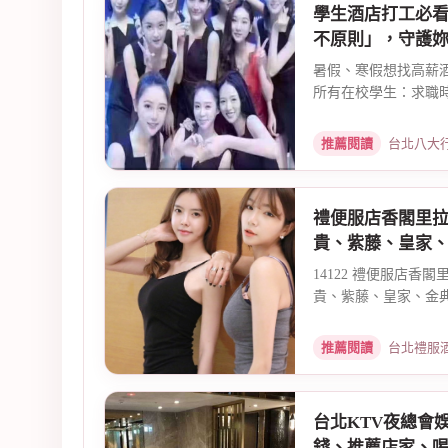
學生酒店打工必
不原則」，守護
暑假、寒假想找高薪
所有在校學生：求職時
推薦閱讀
台北八大行業兼職
禮便服店香閣里
貴、紫藤、皇家
14122 禮便服店香
貴、紫藤、皇家、金典、
推薦閱讀
台北禮服酒店公關
台北KTV夜總會
錢、推薦店家、