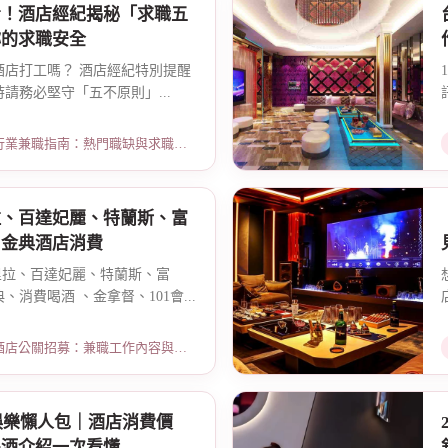
看！酒店經紀揭秘「求職五
妳的求職安全
酒店打工嗎？ 酒店經紀特別提醒
請務必堅守「五不原則」...
指南：熱門職缺與求職須知 · 2026-03-09
拉、百達妃麗、特蘭斯、富
、金典酒店消費
閣里拉、百達妃麗、特蘭斯、富
消費喝酒 、金拿督、101會...
招募：兼職工作內容與薪資規範 · 2026-06-04
娛樂懶人包｜酒店消費價
喝酒介紹一次看懂