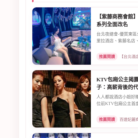
【紫藤商務會館】
系列全面改名
台北夜總會-優質東區
里拉酒店、紫藤名店、
推薦閱讀
【台北酒店消費推
KTV包廂公主揭
子：高薪背後的
人人都說酒店小姐好
位前KTV包廂公主首
推薦閱讀
百達妃麗商務會