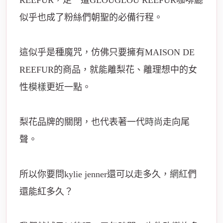
REEFUR，走一遭GLOUGLOU REEFUR咖啡廳
似乎也成了粉絲們朝聖的必備行程。
這似乎是種魔咒，仿佛只要擁有MAISON DE
REEFUR的商品，就能離梨花、離理想中的女
性
模樣
更近一點。
梨花品牌的關閉，也代表著一代
時尚
走向尾
聲。
所以你要問kylie jenner還可以走多久，
網紅
們
還能紅多久？