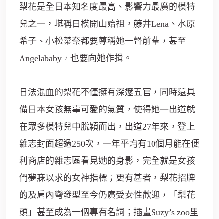
梨花是全日本知名度最高、影響力最廣的
模特
兒之一，堪稱日模開山始祖，藤井Lena、水原
希子、小松菜奈都要尊稱她一聲前輩，甚至
Angelababy，也要向她作揖。
日法混血的梨花不僅擁有深邃五官，同時還具
備日本女孩無辜可愛的氣質，使得她一出道就
在眾多模特兒中脫穎而出，出道27年來，登上
雜志封面超過250次，一年平均有10個月能在便
利商店的雜志區看見她的身影，完全就是女孩
們夢寐以求的女神指標；更有甚者，梨花招牌
的及肩內彎發型至今仍廣受女性歡迎，「梨花
頭」甚至成為一個專有名詞；插畫Suzy’s zoo里