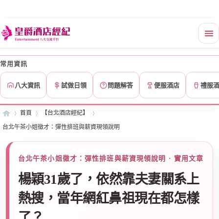
常用資訊
八大資訊
試做日領
問題解答
便服酒店
禮服
首頁
【台北酒店經紀】
台北午茶小姐徵才：彈性排班與薪資現領說明
皇
»
›
›
台北午茶小姐徵才：彈性排班與薪資現領說明 · 實用文章
楊穎31歲了，依然靠夫妻關系上
熱搜，當年網紅鼻祖現在都怎樣
了？