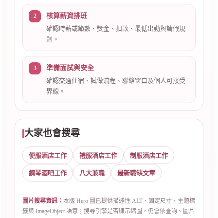
核算薪資排班
確認時薪或節數、獎金、扣款、最低出勤與請假規
則。
準備面試與安全
確認交通住宿、試做流程、聯絡窗口及個人可接受
界線。
大家也會搜尋
便服酒店工作
禮服酒店工作
制服酒店工作
鋼琴酒吧工作
八大兼職
最新職缺文章
圖片搜尋資訊：
本版 Hero 圖已提供描述性 ALT、固定尺寸、主題標
籤與 ImageObject 語意；搜尋引擎是否顯示縮圖，仍會依查詢、圖片