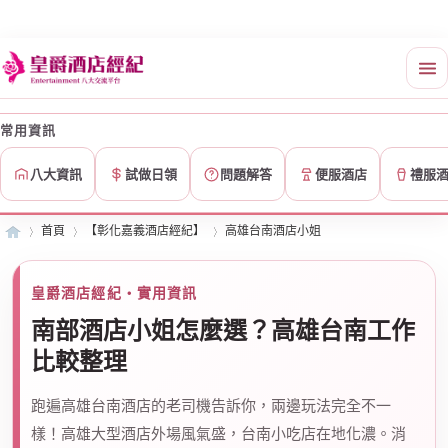
常用資訊
八大資訊
試做日領
問題解答
便服酒店
禮服
首頁
【彰化嘉義酒店經紀】
高雄台南酒店小姐
皇爵酒店經紀・實用資訊
皇
»
›
›
南部酒店小姐怎麼選？高雄台南工作
比較整理
跑遍高雄台南酒店的老司機告訴你，兩邊玩法完全不一
樣！高雄大型酒店外場風氣盛，台南小吃店在地化濃。消