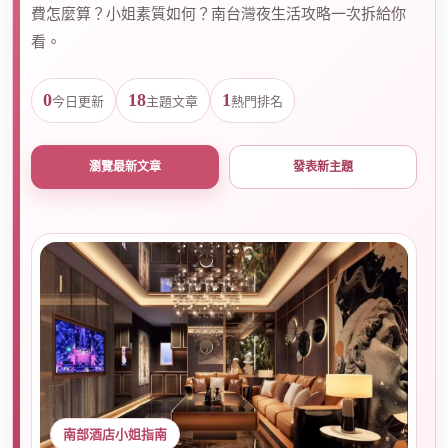
費怎麼算？小姐素質如何？南台灣夜生活攻略一次拆給你
看。
爵
0
18
1
今日更新
主題文章
熱門排名
瀏覽最新文章
發表新主題
酒
南部酒店小姐指南