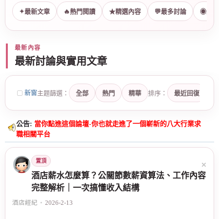
✦
最新文章
🔥
熱門閱讀
★
精選內容
💬
最多討論
◉
最多
最新內容
最新討論與實用文章
新窗
主题篩選：
全部
熱門
精華
排序：
最近回復
公告:
當你點進這個論壇-你也就走進了一個嶄新的八大行業求
職相關平台
置頂
酒店薪水怎麼算？公關節數薪資算法、工作內容
完整解析｜一次搞懂收入結構
酒店經紀
•
2026-2-13