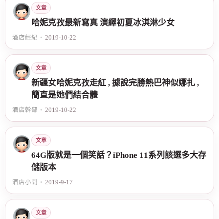
文章
哈妮克孜最新寫真 演繹初夏冰淇淋少女
酒店經紀
•
2019-10-22
文章
新疆女哈妮克孜走紅 , 據說完勝熱巴神似娜扎 ,
簡直是她們結合體
酒店幹部
•
2019-10-22
文章
64G版就是一個笑話？iPhone 11系列該選多大存
儲版本
酒店小開
•
2019-9-17
文章