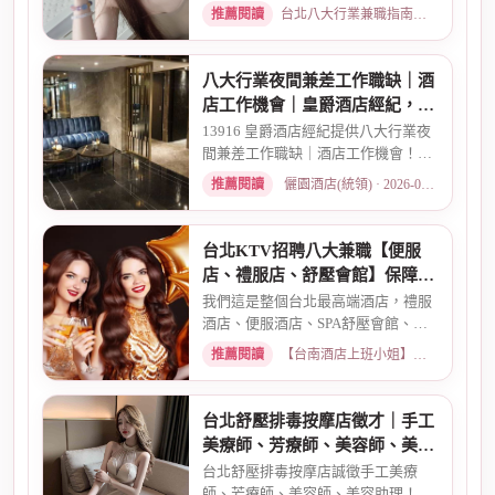
作的環境、保障機制、風險來...
推薦閱讀
台北八大行業兼職指南：熱門職缺與求職須知 · 2026-03-17
八大行業夜間兼差工作職缺｜酒
店工作機會｜皇爵酒店經紀，高
薪現領彈性排班
13916 皇爵酒店經紀提供八大行業夜
間兼差工作職缺｜酒店工作機會！彈
性排班、當日現領、無經驗可...
推薦閱讀
儷園酒店(統領) · 2026-03-16
台北KTV招聘八大兼職【便服
店、禮服店、舒壓會館】保障日
薪
我們這是整個台北最高端酒店，禮服
酒店、便服酒店、SPA舒壓會館、舞
廳、鋼琴酒吧、六條通日式酒...
推薦閱讀
【台南酒店上班小姐】高檔商務酒店、職缺現領兼職 · 2026-03-26
台北舒壓排毒按摩店徵才｜手工
美療師、芳療師、美容師、美容
助理，無經驗可培訓
台北舒壓排毒按摩店誠徵手工美療
師、芳療師、美容師、美容助理！彈