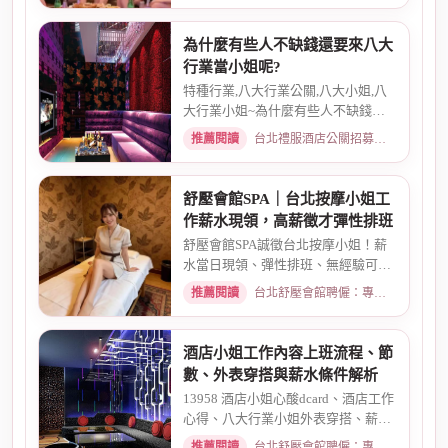
為什麼有些人不缺錢還要來八大
行業當小姐呢?
特種行業,八大行業公關,八大小姐,八
大行業小姐~為什麼有些人不缺錢還
要來八大行業當小姐呢? １．...
推薦閱讀
台北禮服酒店公關招募：兼職工作內容與薪資規範 · 2026-02-10
舒壓會館SPA｜台北按摩小姐工
作薪水現領，高薪徵才彈性排班
舒壓會館SPA誠徵台北按摩小姐！薪
水當日現領、彈性排班、無經驗可免
費培訓。環境舒適、安全有保...
推薦閱讀
台北舒壓會館聘僱：專業按摩師職缺與職涯規劃 · 2026-03-17
酒店小姐工作內容上班流程、節
數、外表穿搭與薪水條件解析
13958 酒店小姐心酸dcard、酒店工作
心得、八大行業小姐外表穿搭、薪水
條件、酒店公關出場費、酒...
推薦閱讀
台北舒壓會館聘僱：專業按摩師職缺與職涯規劃 · 2026-05-31