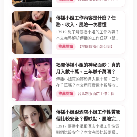
傳播小姐工作內容是什麼？任
務、收入、風險一次看懂
13919 想了解傳播小姐的工作內容？
本文完整解析傳播的工作任務（飯
局、派對、唱歌）、出勤方式、...
推薦閱讀
【桃園傳播小姐公司】傳播妹工作、兼職現領 · 2026-03-23
揭開傳播小姐的神秘面紗：真的
月入數十萬、三年賺千萬嗎？
傳播小姐真的輕鬆月入數十萬、三年
存千萬嗎？本文用真實數字拆解收入
結構，比較酒店與傳播的差異...
推薦閱讀
台北制服酒店工作：保障現領薪資與職缺總覽 · 2026-06-04
傳播小姐跟酒店小姐工作性質哪
個比較安全？優缺點、風險完整
比較
13917 傳播小姐跟酒店小姐工作性質
哪個比較安全？本文完整比較兩種工