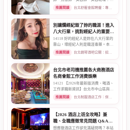
性排班、高薪現領、無經驗可免...
推薦閱讀
台北舒壓會館聘僱：專業按摩師職缺與職涯規劃 · 2026-03-16
別讓爛經紀毀了妳的職涯！進入
八大行業，挑對經紀人的重要性
全解析
14118 好的經紀人是妳在八大行業的
靠山，壞經紀人則是職涯毒藥。本文
解析經紀人的4大功能、挑選...
推薦閱讀
台北鋼琴酒吧公關：招募條件與工作環境介紹 · 2026-05-09
台北市老司機推薦各大商務酒店
名商會館工作消費娛樂
14121 【2026年最新版消費、喝酒、
工作求職新資訊】台北市中山區與東
區酒店老司機推薦舒壓會館、...
推薦閱讀
台北制服酒店工作：保障現領薪資與職缺總覽 · 2026-04-01
【2026 酒店上班全攻略】兼
職、全職應徵常見問題 Q&A：
薪資、安全、環境全解析
想應徵酒店工作卻充滿疑問嗎？本站