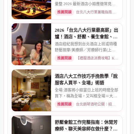
彙整 2026 最新酒店小姐應徵常見問
題 Q&A。深入解析全職與兼職...
推薦閱讀
台北八大行業兼職指南：熱門職缺與求職須知 · 2026-03-09
2026「台北八大行業最高薪」出
爐！酒店、舒壓、養生會館、經
紀人推薦
酒店經紀我想到台北酒店上班或特種
舒壓按摩/美療師／芳療師行業(上班
天數可自選) 特種行業工作也...
推薦閱讀
【禮服酒店消費攻略】KTV喝酒娛樂、價格試算 · 2026-01-15
酒店八大工作技巧手挽教學「說
服客人買半、全場」術語
全場:酒客將小姐當日上班的時間全部
買下，稱為全場，又叫框全場＝大框
＝外全酒店買框送s外全多少...
推薦閱讀
台北鋼琴酒吧公關：招募條件與工作環境介紹 · 2026-03-26
舒壓會館工作完整指南：休閒芳
療師、聊天美容師在做什麼？薪