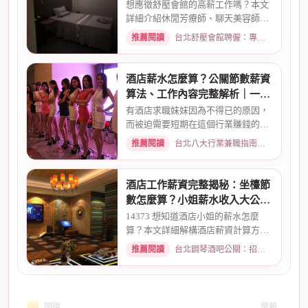
資待遇一次看
想應徵舒壓會館的高薪工作嗎？本文
詳細介紹休閒芳療師、聊天美容師的
真實工作內容、薪資計算方式...
推薦閱讀
台北舒壓會館聘僱：專業按摩師職缺與職涯規劃 · 2026-03-09
酒店薪水怎麼算？公關節數薪資
算法、工作內容完整解析｜一次
搞懂收入結構
有酒店求職妹妹因為不得已的原因，
而被迫需要短期在這個行業賺錢的時
候而環境又你文章提到的那麼...
推薦閱讀
台北八大行業兼職指南：熱門職缺與求職須知 · 2026-02-13
酒店工作薪資完整揭秘：坐檯節
數怎麼算？小姐薪水收入大公開
｜2026最新
14373 想知道酒店小姐的薪水怎麼
算？本文詳細解構酒店薪資計算方
式，從「坐檯節數」的基本概念、...
推薦閱讀
台北鋼琴酒吧公關：招募條件與工作環境介紹 · 2026-03-09
回復
舉報