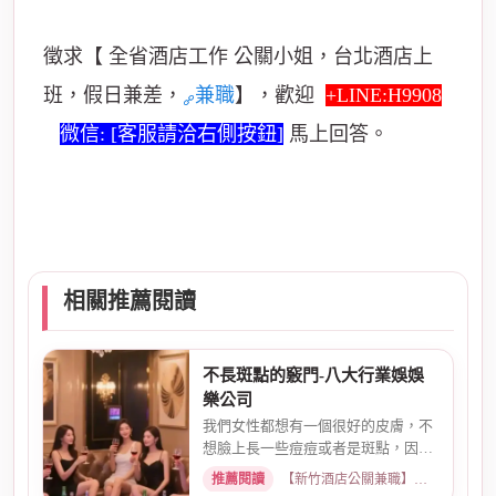
徵求【 全省酒店工作 公關小姐，台北酒店上
班，假日兼差，
兼職
】，歡迎
+LINE:H9908
微信: [客服請洽右側按鈕]
馬上回答。
相關推薦閱讀
不長斑點的竅門-八大行業娛娛
樂公司
我們女性都想有一個很好的皮膚，不
想臉上長一些痘痘或者是斑點，因為
長斑點或者長痘的話，對我們...
推薦閱讀
【新竹酒店公關兼職】高薪小姐徵才、假日短期兼差首選 · 2019-09-15