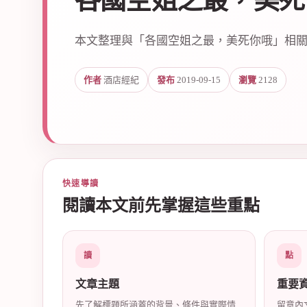
各國空姐之最，美死
本文整理與「各國空姐之最，美死你哦」相
作者
酒店經紀
發布
2019-09-15
瀏覽
2128
爵
快速導讀
閱讀本文前先掌握這些重點
酒
讀
點
文章主題
重要
先了解標題所涵蓋的背景、條件與實際情
留意內