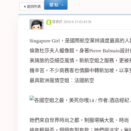
返回列表
紀
發表於
2019-9-15 03:43:58
Singapore Girl，是國際航空業
辨識
度最高的人
倫敦杜莎夫人蠟像館。身著Pierre Bal
美旖旎的亞細亞風情。新航空姐之服務，更被
機辛苦，不少商務客也情願中轉新加坡，以享
公
最具歐洲風情空姐︰法國航空
她們來自世界
時尚
之都，制服堪稱大氣、時尚、
論年輕與否，個個有型有款；她們很淡定，無