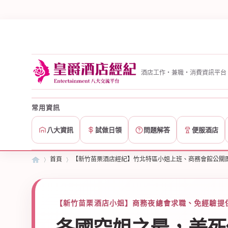
酒店工作・兼職・消費資訊平台
常用資訊
八大資訊
試做日領
問題解答
便服酒店
首頁
【新竹苗栗酒店經紀】竹北特區小姐上班、商務會館公關
皇
»
【新竹苗栗酒店小姐】商務夜總會求職、免經驗提供
›