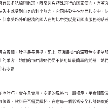
擁有最多航線與航班，時常肩負特殊飛行的國家使命，有著
缺失中感受到自身的渺小無力。它同時發生在地面和空中，
，但享受過外航服務的國人在對比中更感覺到國產服務的落
白最細，脖子最長最挺。配上“亞洲最美”的深藍色空姐制服
上的乘客，她們的“傲”讓她們從不使用這最簡單的武器。她
冷若
冰霜
。
花哨討巧，實在且實用。空姐的風格也一脈相承，平實細致
放位置、飲料是否需要續杯，在意每一個影響安全和舒適度