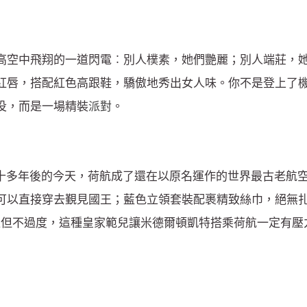
是高空中飛翔的一道閃電︰別人樸素，她們艷麗；別人端莊，她
紅唇，搭配紅色高跟鞋，驕傲地秀出女人味。你不是登上了
苦役，而是一場精裝
派對
。
八十多年後的今天，荷航成了還在以原名運作的世界最古老航
可以直接穿去覲見國王；藍色立領套裝配裹精致絲巾，絕無
到位但不過度，這種皇家範兒讓米德爾頓凱特搭乘荷航一定有壓