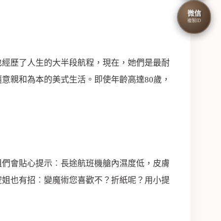
微信
複製ID
也經歷了人生的大半段航程，現在，她們是最耐
隨意親和為本的美式生活。即使年齡高達80歲，
姐們會貼心提示︰長途航班機艙內濕度低，皮膚
空姐也有招︰變魔術您喜歡不？折紙呢？用小提
。