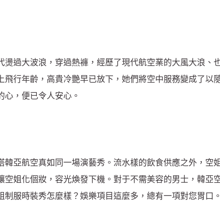
代燙過大波浪，穿過熱褲，經歷了現代航空業的大風大浪、
以上飛行年齡，高貴冷艷早已放下，她們將空中服務變成了以
的心，便已令人安心。
搭韓亞航空真如同一場演藝秀。流水樣的飲食供應之外，空
讓空姐化個妝，容光煥發下機。對于不需美容的男士，韓亞
姐制服時裝秀怎麼樣？娛樂項目這麼多，總有一項對您胃口