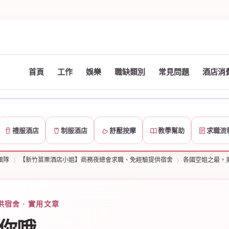
首頁
工作
娛樂
職缺類別
常見問題
酒店消
禮服酒店
制服酒店
舒壓按摩
教學幫助
求職流
團隊
【新竹苗栗酒店小姐】商務夜總會求職、免經驗提供宿舍
各國空姐之最，
宿舍 · 實用文章
›
›