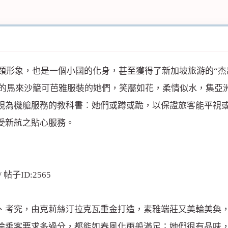
類形象，也是一個小國的化身，甚至獲得了新加坡旅游的“杰
main設計的馬來沙籠可芭雅服裝的她們，笑靨如花，柔情似水，
視為機艙服務的教科書︰她們或蹲或跪，以保證旅客能平視
受新航之貼心服務。
考究，由克莉絲汀拉克瓦重金打造，素雅端莊又美輪美奐
論乘客要求多過分，都能如春風化雨般滿足；她們很有品味