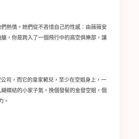
們熱情。她們從不吝惜自己的性感︰由薇薇安
機艙，你是跨入了一個飛行中的高空俱樂部，讓
空公司，而它的皇家範兒，至少在空姐身上，一
扎蝴蝶結的小家子氣。挽個發髻的金發空姐，個
力。