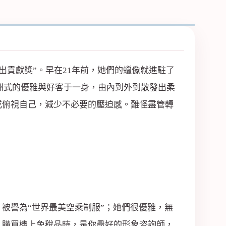
出貢獻獎”。早在21年前，她們的蠟像就進駐了
集亞洲式的優雅與好客于一身，由內到外到散發出柔
或俯視自己，減少不必要的壓迫感。難怪盡管轉
，被譽為“世界最美空乘制服”；她們很優雅，無
，購買機上免稅品時，是你最好的形象咨詢師，