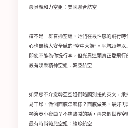
最具親和力空姐︰美國聯合航空
這不是一群普通空姐，她們在最
性感
的飛行時
心也最給人安全感的“空中大媽”。平均20年
即使不能為你提行李，但光靠這顆真正愛飛行
最有
娛樂
精神空姐︰韓亞航空
如果您不介意韓亞空姐們略顯別扭的英文，乘
易干燥，做個面膜怎麼樣？面膜做完，最好再
琴演奏小夜曲？不夠熱鬧的話，再來個世界空
最有時尚範兒空姐︰維珍航空