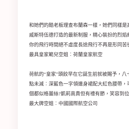
和她們的酷老板理查布蘭森一樣，她們同樣
威斯特伍德打造的最新制服，精心裝扮的烈焰
你的飛行時間絕不虛度長途飛行不再是形同
最具皇家範兒空姐︰荷蘭皇家航空
荷航的“皇家”頭餃早在它誕生前就被賜予，
點未減︰深藍色一字領連身裙配大紅色
腰帶
，
個都似格蕾絲?凱莉高貴但有禮有節，笑容
最大牌空姐︰中國國際航空公司